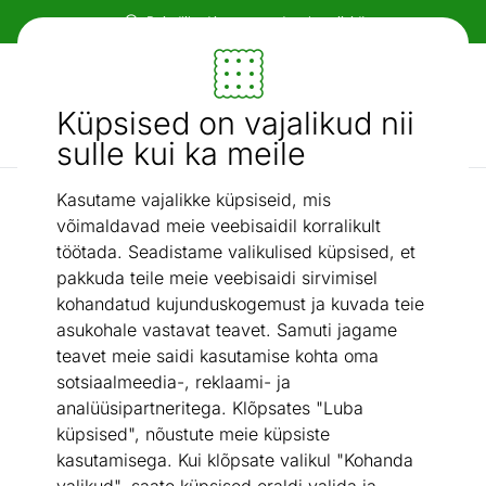
Paindlikud ja mugavad makseviisid!
Mööbel ja sisustus - ON24
Küpsised on vajalikud nii
Otsi...
AI otsing
sulle kui ka meile
Kasutame vajalikke küpsiseid, mis
Kattemadratsid
Kattemadrats Hypnos Diana 160x200x4 cm
/
võimaldavad meie veebisaidil korralikult
töötada. Seadistame valikulised küpsised, et
pakkuda teile meie veebisaidi sirvimisel
kohandatud kujunduskogemust ja kuvada teie
asukohale vastavat teavet. Samuti jagame
teavet meie saidi kasutamise kohta oma
sotsiaalmeedia-, reklaami- ja
analüüsipartneritega. Klõpsates "Luba
küpsised", nõustute meie küpsiste
kasutamisega. Kui klõpsate valikul "Kohanda