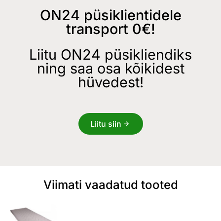
ON24 püsiklientidele
transport 0€!
Liitu ON24 püsikliendiks
ning saa osa kõikidest
hüvedest!
Liitu siin
Viimati vaadatud tooted