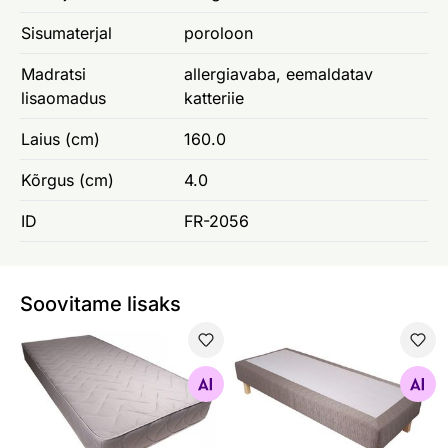
Sisumaterjal
poroloon
Madratsi
allergiavaba, eemaldatav
lisaomadus
katteriie
Laius (cm)
160.0
Kõrgus (cm)
4.0
ID
FR-2056
Soovitame lisaks
Vedrumadrats Hypnos Apollo (bonnell, puuvill, vill)
Kušett Hypnos Diana topelt
Otsi sarnaseid
Otsi sarnaseid