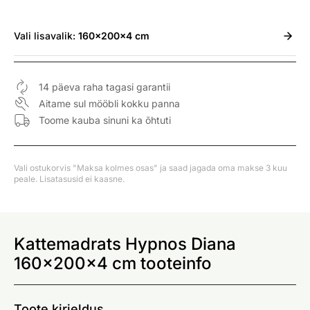
Vali
lisavalik:
160x200x4 cm
14 päeva raha tagasi garantii
Aitame sul mööbli kokku panna
Toome kauba sinuni ka õhtuti
Vali ostukorvis "Maksa kolmes osas" ja saad jagada oma makse 3 kuu
peale. Lisatasusid ei kaasne.
Kattemadrats Hypnos Diana
160x200x4 cm tooteinfo
Toote kirjeldus