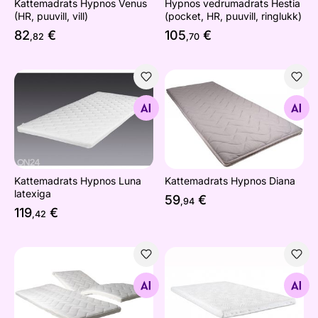
Kattemadrats Hypnos Venus
Hypnos vedrumadrats Hestia
(HR, puuvill, vill)
(pocket, HR, puuvill, ringlukk)
82
€
105
€
,82
,70
Kattemadrats Hypnos Luna latexiga
Kattemadrats Hypnos Diana
Otsi sarnaseid
Otsi sarnaseid
Kattemadrats Hypnos Luna
Kattemadrats Hypnos Diana
latexiga
59
€
,94
119
€
,42
Kattemadrats Hypnos Jupiter Butterfly mootorvoodile (5-
Kattemadrats Hypnos Saturn
Otsi sarnaseid
Otsi sarnaseid