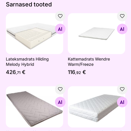
Sarnased tooted
Lateksmadrats Hilding Melody Hybrid
Kattemadrats Wendre Warm/
Otsi sarnaseid
Otsi sarnaseid
Lateksmadrats Hilding
Kattemadrats Wendre
Melody Hybrid
Warm/Freeze
426
€
116
€
,71
,92
Kattemadrats Hypnos Venus (HR, puuvill, vill)
Hypnos vedrumadrats Hestia (
Otsi sarnaseid
Otsi sarnaseid