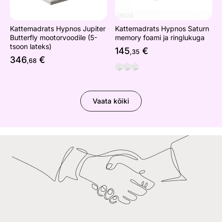
Kattemadrats Hypnos Jupiter
Kattemadrats Hypnos Saturn
Butterfly mootorvoodile (5-
memory foami ja ringlukuga
tsoon lateks)
145
€
,35
346
€
,68
Vaata kõiki