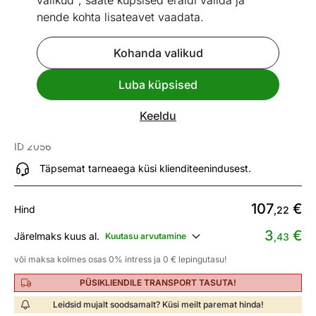
valikud", saate küpsised eraldi valida ja
nende kohta lisateavet vaadata.
Kohanda valikud
Mõõtmed
Vaata sarnaseid
Luba küpsised
Kattemadrats Hypnos Diana
Keeldu
160x200x4 cm
ID 2056
Täpsemat tarneaega küsi klienditeenindusest.
107
€
Hind
,22
3
€
Järelmaks kuus al.
Kuutasu arvutamine
,43
või maksa kolmes osas 0% intress ja 0 € lepingutasu!
PÜSIKLIENDILE TRANSPORT TASUTA!
Leidsid mujalt soodsamalt? Küsi meilt paremat hinda!