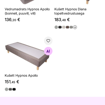
Vedrumadrats Hypnos Apollo
Kušett Hypnos Diana
(bonnell, puuvill, vill)
topeltvedrustusega
136
€
183
€
,20
,48
+
Kušett Hypnos Apollo
Otsi sarnaseid
Kušett Hypnos Apollo
151
€
,45