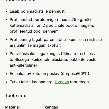
Lisab põhimadratsile pehmust
Profileeritud porolooniga (tihedus25 kg/m3)
kattemadratsil on 2 poolt, sile pool on jäigem,
profileeritud pool pehmem
Profileering tagab parema õhuliikumise ja niiskuse
ärajuhtimise magamiskohalt
Puuvillasisaldusega kangas Ultimate freshness
töötlusega (kaitse tolmulestade, bakterite vastu,
anti-allergiline)
Eemaldatav kate on pestav (õrnpesu/60ºC)
Tutvu teiste kaubamärgi
Hypnos
toodetega
Toote info
Materjal
kangas