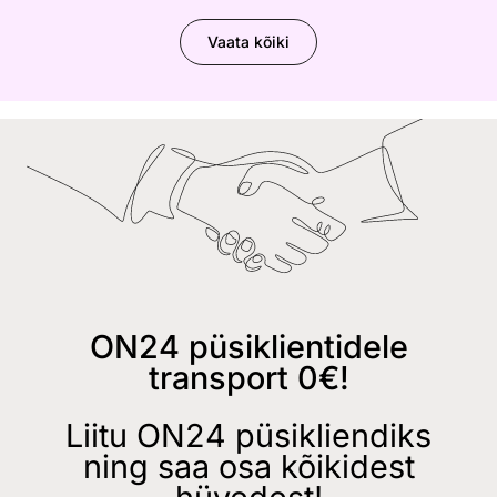
Vaata kõiki
ON24 püsiklientidele
transport 0€!
Liitu ON24 püsikliendiks
ning saa osa kõikidest