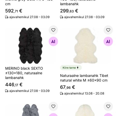
cm
lambanahk
592
€
299
€
,71
,63
ajavahemikul 27.08 - 03.09
ajavahemikul 27.08 - 03.09
MERINO black SEXTO ±130x180, naturaalne lambanahk
Naturaalne lambanahk Tibet
Otsi sarnaseid
Otsi sarnaseid
MERINO black SEXTO
Kiire tarne
±130x180, naturaalne
Naturaalne lambanahk Tibet
lambanahk
natural white M ±60x90 cm
446
€
,17
67
€
,96
ajavahemikul 27.08 - 03.09
ajavahemikul 13.08 - 20.08
Naturaalne lambanahk Merino grey Quatro ±90x180 cm
Naturaalne lambanahk Merin