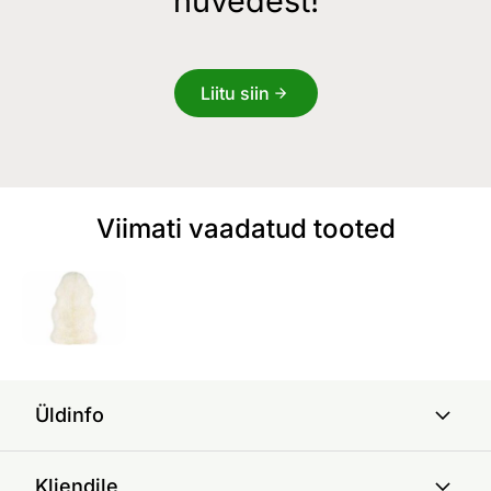
hüvedest!
Liitu siin
Viimati vaadatud tooted
Üldinfo
Kliendile