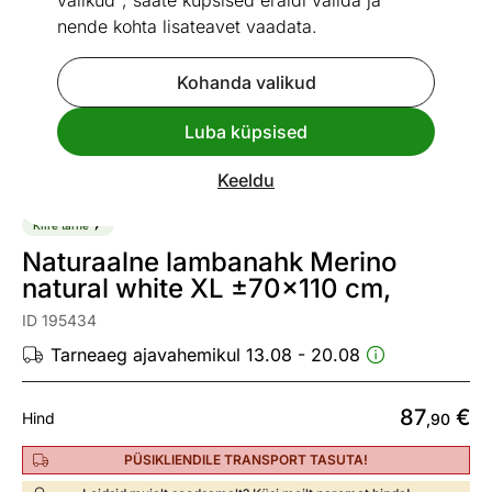
valikud", saate küpsised eraldi valida ja
nende kohta lisateavet vaadata.
Kohanda valikud
Go to slide 1
Go to slide 2
Go to slide 3
Go to slide 4
Go to slide 5
Luba küpsised
Vaata sarnaseid
Keeldu
Kiire tarne
Naturaalne lambanahk Merino
natural white XL ±70x110 cm,
ID 195434
Tarneaeg ajavahemikul 13.08 - 20.08
87
€
Hind
,90
PÜSIKLIENDILE TRANSPORT TASUTA!