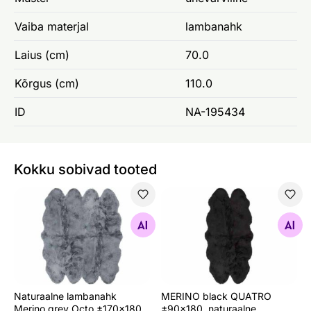
Vaiba materjal
lambanahk
Laius (cm)
70.0
Kõrgus (cm)
110.0
ID
NA-195434
Kokku sobivad tooted
Naturaalne lambanahk Merino grey Octo ±170x180 cm
MERINO black QUATRO ±90x
Otsi sarnaseid
Otsi sarnaseid
Naturaalne lambanahk
MERINO black QUATRO
Merino grey Octo ±170x180
±90x180, naturaalne