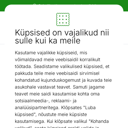
Paindlikud ja mugavad makseviisid!
Mööbel ja sisustus - ON24
Küpsised on vajalikud nii
Otsi...
AI otsing
sulle kui ka meile
Kasutame vajalikke küpsiseid, mis
Lambanahad
Naturaalne lambanahk Merino natural white XL ±70x110 cm,
/
võimaldavad meie veebisaidil korralikult
töötada. Seadistame valikulised küpsised, et
pakkuda teile meie veebisaidi sirvimisel
kohandatud kujunduskogemust ja kuvada teie
asukohale vastavat teavet. Samuti jagame
teavet meie saidi kasutamise kohta oma
sotsiaalmeedia-, reklaami- ja
analüüsipartneritega. Klõpsates "Luba
küpsised", nõustute meie küpsiste
kasutamisega. Kui klõpsate valikul "Kohanda