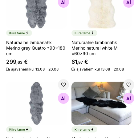
Otsi sarnaseid
Otsi sarnaseid
Kiire tarne
Kiire tarne
Naturaalne lambanahk
Naturaalne lambanahk
Merino grey Quatro ±90x180
Merino natural white M
cm
±60x90 cm
299
€
61
€
,63
,97
ajavahemikul 13.08 - 20.08
ajavahemikul 13.08 - 20.08
Naturaalne lambanahk Merino grey Duo ±60x180 cm
Meriino lambanahk must 50
Otsi sarnaseid
Otsi sarnaseid
Kiire tarne
Kiire tarne