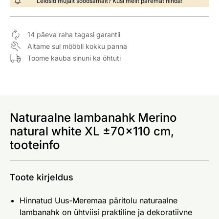
Leidsid mujalt soodsamalt? Küsi meilt paremat hinda!
14 päeva raha tagasi garantii
Aitame sul mööbli kokku panna
Toome kauba sinuni ka õhtuti
Naturaalne lambanahk Merino
natural white XL ±70x110 cm,
tooteinfo
Toote kirjeldus
Hinnatud Uus-Meremaa päritolu naturaalne
lambanahk on ühtviisi praktiline ja dekoratiivne