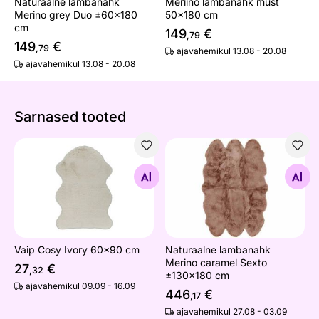
Naturaalne lambanahk
Meriino lambanahk must
Merino grey Duo ±60x180
50x180 cm
cm
149
€
,79
149
€
,79
ajavahemikul 13.08 - 20.08
ajavahemikul 13.08 - 20.08
Sarnased tooted
Vaip Cosy Ivory 60x90 cm
Naturaalne lambanahk Meri
Otsi sarnaseid
Otsi sarnaseid
Vaip Cosy Ivory 60x90 cm
Naturaalne lambanahk
Merino caramel Sexto
27
€
,32
±130x180 cm
ajavahemikul 09.09 - 16.09
446
€
,17
ajavahemikul 27.08 - 03.09