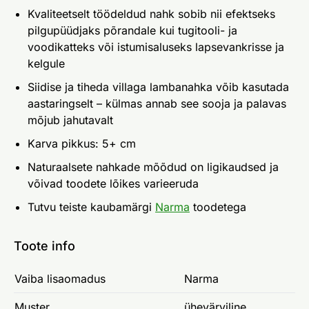
Kvaliteetselt töödeldud nahk sobib nii efektseks
pilgupüüdjaks põrandale kui tugitooli- ja
voodikatteks või istumisaluseks lapsevankrisse ja
kelgule
Siidise ja tiheda villaga lambanahka võib kasutada
aastaringselt – külmas annab see sooja ja palavas
mõjub jahutavalt
Karva pikkus: 5+ cm
Naturaalsete nahkade mõõdud on ligikaudsed ja
võivad toodete lõikes varieeruda
Tutvu teiste kaubamärgi
Narma
toodetega
Toote info
Vaiba lisaomadus
Narma
Muster
ühevärviline