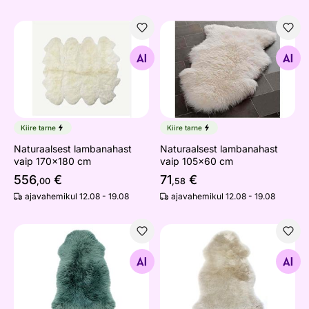
Naturaalsest lambanahast vaip 170x180 cm
Naturaalsest lambanahast v
Otsi sarnaseid
Otsi sarnaseid
Kiire tarne
Kiire tarne
Naturaalsest lambanahast
Naturaalsest lambanahast
vaip 170x180 cm
vaip 105x60 cm
556
€
71
€
,00
,58
ajavahemikul 12.08 - 19.08
ajavahemikul 12.08 - 19.08
Lambanahk 50x95 cm, petrool
Lambanahk 50x95 cm, bee
Otsi sarnaseid
Otsi sarnaseid