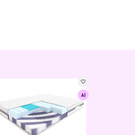
rudeta madrats Hilding Conga Cashmere
Otsi sarnaseid