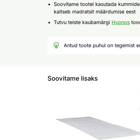
Soovitame tootel kasutada kummideg
kaitseb madratsit määrdumise eest
Tutvu teiste kaubamärgi
Hypnos
too
Antud toote puhul on tegemist er
Soovitame lisaks
Hypnos madratsikaitse
Otsi sarnaseid