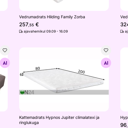
Vedrumadrats Hilding Family Zorba
Ved
257
€
32
,55
ajavahemikul 09.09 - 16.09
a
Kattemadrats Hypnos Jupiter climalatexi ja ringlu
Hyp
Otsi sarnaseid
Kattemadrats Hypnos Jupiter climalatexi ja
Hyp
ringlukuga
96