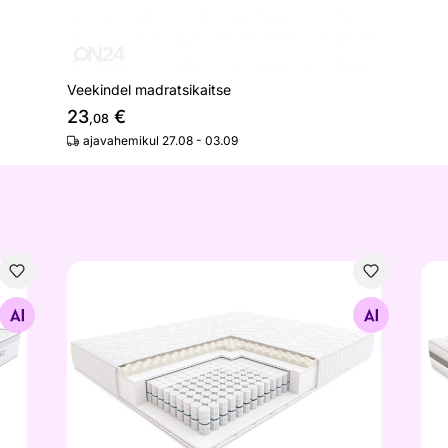
Veekindel madratsikaitse
23
€
,08
ajavahemikul 27.08 - 03.09
Vedrumadrats Hilding Family Zorba
Ved
Otsi sarnaseid