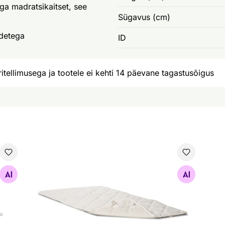
a madratsikaitset, see
Sügavus (cm)
detega
ID
itellimusega ja tootele ei kehti 14 päevane tagastusõigus
Veekindel madratsikaitse
Otsi sarnaseid