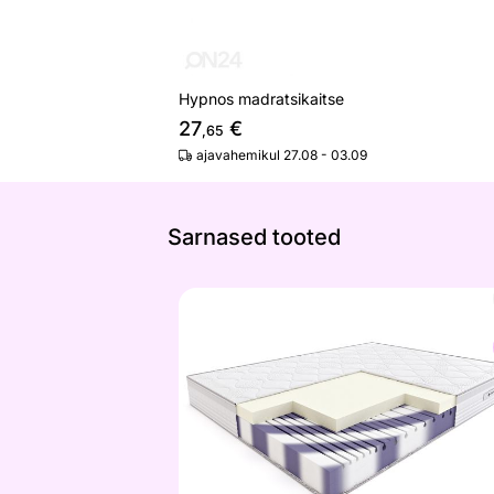
Hypnos madratsikaitse
27
€
,65
ajavahemikul 27.08 - 03.09
Sarnased tooted
Vedrudeta madrats Rumba Elips
Otsi sarnaseid