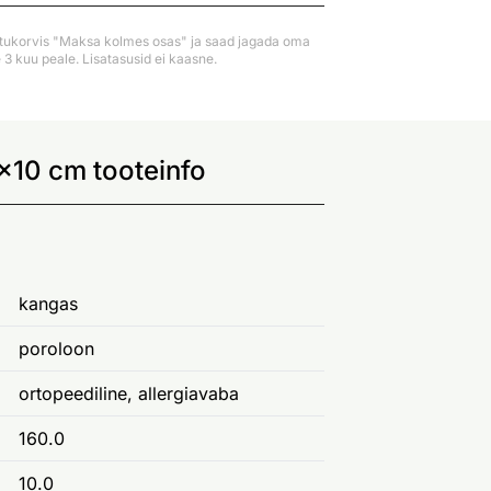
stukorvis "Maksa kolmes osas" ja saad jagada oma
3 kuu peale. Lisatasusid ei kaasne.
x10 cm tooteinfo
kangas
poroloon
ortopeediline, allergiavaba
160.0
10.0