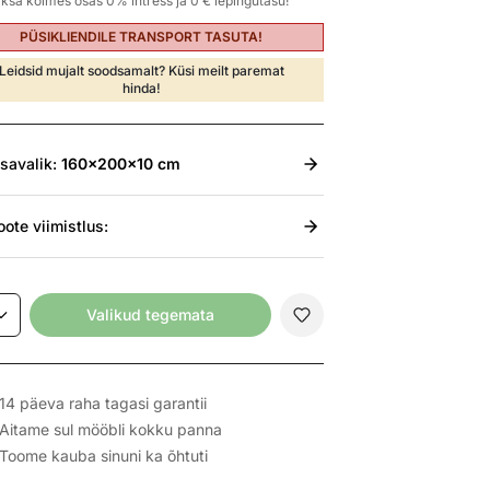
ksa kolmes osas 0% intress ja 0 € lepingutasu!
PÜSIKLIENDILE TRANSPORT TASUTA!
Leidsid mujalt soodsamalt? Küsi meilt paremat
hinda!
isavalik:
160x200x10 cm
oote viimistlus:
Valikud tegemata
14 päeva raha tagasi garantii
Aitame sul mööbli kokku panna
Toome kauba sinuni ka õhtuti