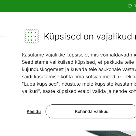
T
Kataloog
Mööbel ja sisustus - ON24
Küpsised on vajalikud n
Magamistuba
Ka
/
Kasutame vajalikke küpsiseid, mis võimaldavad meie
Seadistame valikulised küpsised, et pakkuda teile
kujunduskogemust ja kuvada teie asukohale vastav
saidi kasutamise kohta oma sotsiaalmeedia-, rekla
"Luba küpsised", nõustute meie küpsiste kasutamis
valikud", saate küpsised eraldi valida ja nende koh
Keeldu
Kohanda valikud