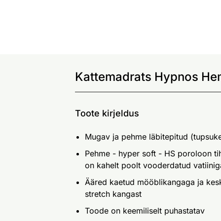
Kattemadrats Hypnos Hem
Toote kirjeldus
Mugav ja pehme läbitepitud (tupsuk
Pehme - hyper soft - HS poroloon t
on kahelt poolt vooderdatud vatiini
Ääred kaetud mööblikangaga ja keske
stretch kangast
Toode on keemiliselt puhastatav