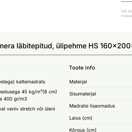
Vali o
makse 
era läbitepitud, ülipehme HS 160x200
Toote info
estega) kattemadrats
Materjal
ihedusega 45 kg/m³(8 cm)
Sisumaterjal
ga 400 gr/m3
Madratsi lisaomadus
l veniv stretch või üleni
Laius (cm)
Kõrgus (cm)