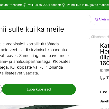
asuta transport!
·
Valikus 50 000+ toodet!
·
Paindlikud ja mugavad maksevi
Otsi
AI otsi
ii sulle kui ka meile
ttemadratsid
Kattemadrats Hypnos Hemera läbitepitud, ülipehme
/
 veebisaidil korralikult töötada.
Ka
 meie veebisaidi sirvimisel kohandatud
Hem
at teavet. Samuti jagame teavet meie
ül
ami- ja analüüsipartneritega. Klõpsates
16
ega. Kui klõpsate valikul "Kohanda
ID 16
ta lisateavet vaadata.
T
Luba küpsised
Hind
Järel