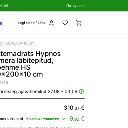
isid!
По-русски
ng
Logi sisse / Liitu
 HS 160x200x10 cm
ttemadrats Hypnos
era läbitepitud,
ipehme HS
0x200x10 cm
0516
arneaeg ajavahemikul 27.08 - 03.09
310
€
,07
9
€
maks kuus al.
Kuutasu arvutamine
,92