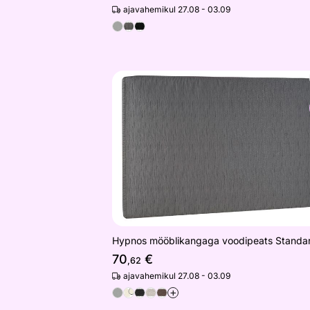
ajavahemikul 27.08 - 03.09
Hypnos mööblikangaga voodipeats S
Otsi sarnaseid
Hypnos mööblikangaga voodipeats Standa
70
€
,62
ajavahemikul 27.08 - 03.09
+