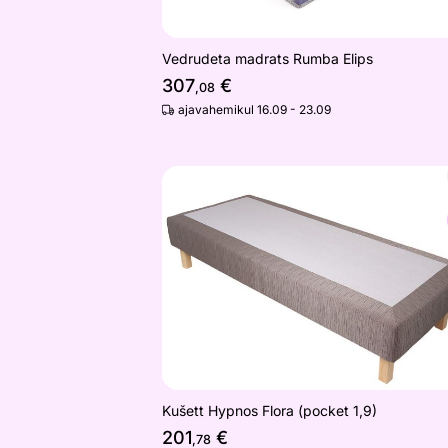
Vedrudeta madrats Rumba Elips
307
€
,08
ajavahemikul 16.09 - 23.09
Kušett Hypnos Flora (pocket 1,9)
Otsi sarnaseid
Kušett Hypnos Flora (pocket 1,9)
201
€
,78