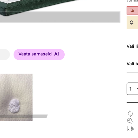
või ma
Vali
l
Vaata sarnaseid
Vali
t