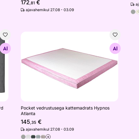
172
€
,81
a
ajavahemikul 27.08 - 03.09
tandard
Pocket vedrustusega kattemadrats Hypnos Atlanta
Otsi sarnaseid
rd
Pocket vedrustusega kattemadrats Hypnos
Atlanta
145
€
,35
ajavahemikul 27.08 - 03.09
+