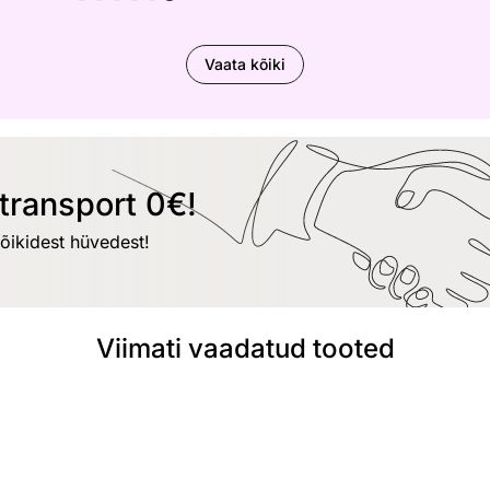
Vaata kõiki
transport 0€!
kõikidest hüvedest!
Viimati vaadatud tooted