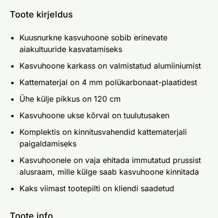
Toote kirjeldus
Kuusnurkne kasvuhoone sobib erinevate
aiakultuuride kasvatamiseks
Kasvuhoone karkass on valmistatud alumiiniumist
Kattematerjal on 4 mm polükarbonaat-plaatidest
Ühe külje pikkus on 120 cm
Kasvuhoone ukse kõrval on tuulutusaken
Komplektis on kinnitusvahendid kattematerjali
paigaldamiseks
Kasvuhoonele on vaja ehitada immutatud prussist
alusraam, mille külge saab kasvuhoone kinnitada
Kaks viimast tootepilti on kliendi saadetud
Toote info