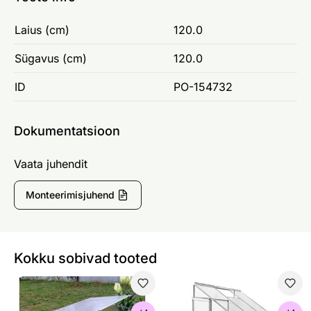
Laius (cm)
120.0
Sügavus (cm)
120.0
ID
PO-154732
Dokumentatsioon
Vaata juhendit
Monteerimisjuhend
Kokku sobivad tooted
Kasvulava
Seinakasvuhoone Polar 2,3 