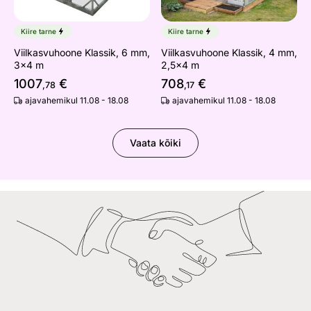
Kiire tarne
Kiire tarne
Viilkasvuhoone Klassik, 6 mm,
Viilkasvuhoone Klassik, 4 mm,
3x4 m
2,5x4 m
1007
€
708
€
,78
,17
ajavahemikul 11.08 - 18.08
ajavahemikul 11.08 - 18.08
Vaata kõiki