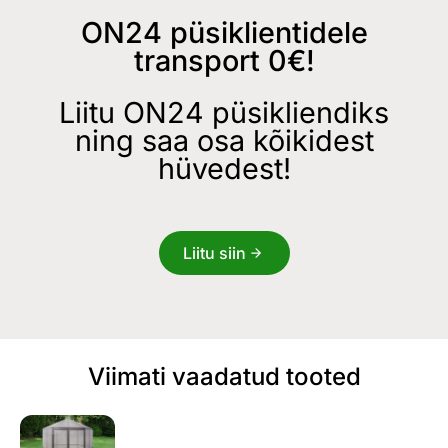
ON24 püsiklientidele
transport 0€!
Liitu ON24 püsikliendiks
ning saa osa kõikidest
hüvedest!
Liitu siin
Viimati vaadatud tooted