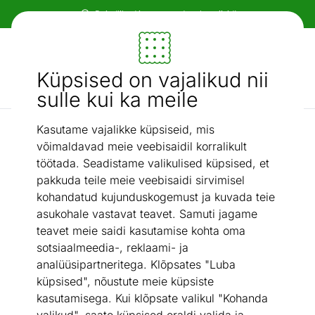
Paindlikud ja mugavad makseviisid!
Mööbel ja sisustus - ON24
Küpsised on vajalikud nii
Otsi...
AI otsing
sulle kui ka meile
Kasutame vajalikke küpsiseid, mis
Erimõõduga
Kasvuhoone kuusnurkne
/
võimaldavad meie veebisaidil korralikult
töötada. Seadistame valikulised küpsised, et
pakkuda teile meie veebisaidi sirvimisel
kohandatud kujunduskogemust ja kuvada teie
asukohale vastavat teavet. Samuti jagame
teavet meie saidi kasutamise kohta oma
sotsiaalmeedia-, reklaami- ja
analüüsipartneritega. Klõpsates "Luba
küpsised", nõustute meie küpsiste
kasutamisega. Kui klõpsate valikul "Kohanda