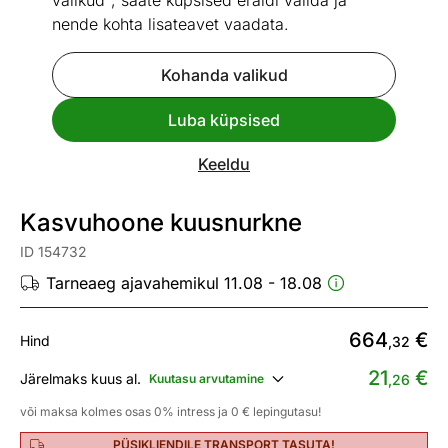
valikud", saate küpsised eraldi valida ja
nende kohta lisateavet vaadata.
Kohanda valikud
Go to slide 1
Go to slide 2
Go to slide 3
Go to slide 4
Go to slide 5
Go to slide 6
Go to slide 7
Go to slide 8
Luba küpsised
Mõõtmed
Vaata sarnaseid
Keeldu
Kiire tarne
Kasvuhoone kuusnurkne
ID 154732
Tarneaeg ajavahemikul 11.08 - 18.08
664
€
Hind
,32
21
€
Järelmaks kuus al.
Kuutasu arvutamine
,26
või maksa kolmes osas 0% intress ja 0 € lepingutasu!
PÜSIKLIENDILE TRANSPORT TASUTA!