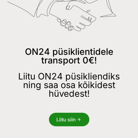
ON24 püsiklientidele
transport 0€!
Liitu ON24 püsikliendiks
ning saa osa kõikidest
hüvedest!
Liitu siin