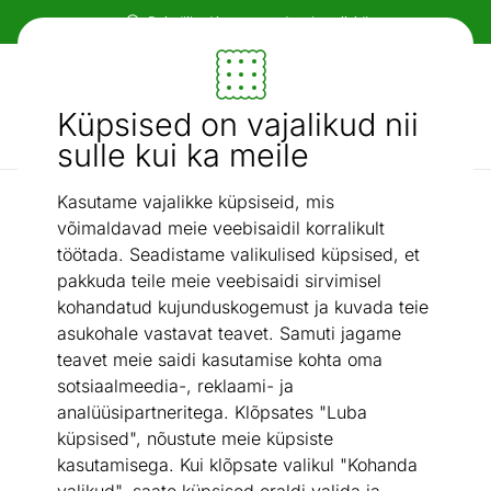
Paindlikud ja mugavad makseviisid!
Mööbel ja sisustus - ON24
Küpsised on vajalikud nii
Otsi...
AI otsing
sulle kui ka meile
Kasutame vajalikke küpsiseid, mis
Veisenahad
Veisenahk Zebra mustriga 210x220 cm
/
võimaldavad meie veebisaidil korralikult
töötada. Seadistame valikulised küpsised, et
pakkuda teile meie veebisaidi sirvimisel
kohandatud kujunduskogemust ja kuvada teie
asukohale vastavat teavet. Samuti jagame
teavet meie saidi kasutamise kohta oma
sotsiaalmeedia-, reklaami- ja
analüüsipartneritega. Klõpsates "Luba
küpsised", nõustute meie küpsiste
kasutamisega. Kui klõpsate valikul "Kohanda