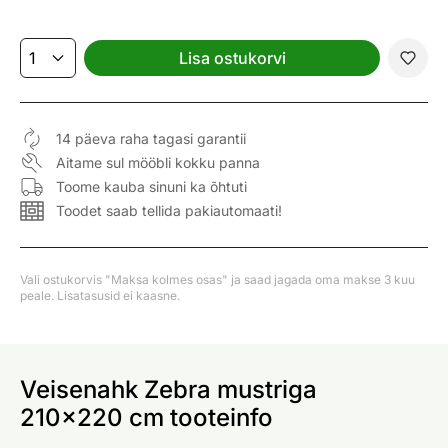
Lisa ostukorvi
14 päeva raha tagasi garantii
Aitame sul mööbli kokku panna
Toome kauba sinuni ka õhtuti
Toodet saab tellida pakiautomaati!
Vali ostukorvis "Maksa kolmes osas" ja saad jagada oma makse 3 kuu
peale. Lisatasusid ei kaasne.
Veisenahk Zebra mustriga
210x220 cm tooteinfo