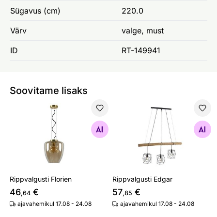
Sügavus (cm)
220.0
Värv
valge, must
ID
RT-149941
Soovitame lisaks
Rippvalgusti Florien
Rippvalgusti Edgar
Otsi sarnaseid
Otsi sarnaseid
Rippvalgusti Florien
Rippvalgusti Edgar
46
€
57
€
,64
,85
ajavahemikul 17.08 - 24.08
ajavahemikul 17.08 - 24.08