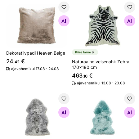
Dekoratiivpadi Heaven Beige
Naturaalne veisenahk Zebra
Otsi sarnaseid
Otsi sarnaseid
Dekoratiivpadi Heaven Beige
Kiire tarne
24
€
Naturaalne veisenahk Zebra
,42
170x180 cm
ajavahemikul 17.08 - 24.08
463
€
,10
ajavahemikul 13.08 - 20.08
Lambanahk 60x90 cm
Lambanahk 60x90 cm
Otsi sarnaseid
Otsi sarnaseid