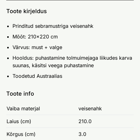
Toote kirjeldus
Prinditud sebramustriga veisenahk
Mõõt: 210x220 cm
Värvus: must + valge
Hooldus: puhastamine tolmuimejaga liikudes karva
suunas, käsitsi veega puhastamine
Toodetud Austraalias
Toote info
Vaiba materjal
veisenahk
Laius (cm)
210.0
Kõrgus (cm)
3.0