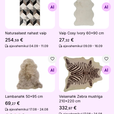
Naturaalsest nahast vaip
Vaip Cosy Ivory 60x90 cm
Otsi sarnaseid
Otsi sarnaseid
Naturaalsest nahast vaip
Vaip Cosy Ivory 60x90 cm
254
€
27
€
,59
,32
ajavahemikul 04.09 - 11.09
ajavahemikul 09.09 - 16.09
Lambanahk 50x95 cm
Veisenahk Zebra mustriga 
Otsi sarnaseid
Otsi sarnaseid
Lambanahk 50x95 cm
Veisenahk Zebra mustriga
210x220 cm
69
€
,27
332
€
,97
ajavahemikul 17.08 - 24.08
ajavahemikul 17.08 - 24.08