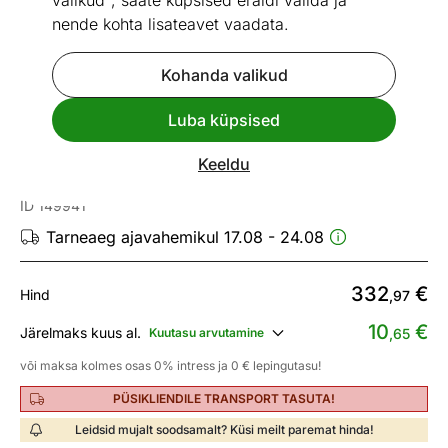
valikud", saate küpsised eraldi valida ja
nende kohta lisateavet vaadata.
Kohanda valikud
Vaata sarnaseid
Luba küpsised
Veisenahk Zebra mustriga
Keeldu
210x220 cm
ID 149941
Tarneaeg ajavahemikul 17.08 - 24.08
332
€
Hind
,97
10
€
Järelmaks kuus al.
Kuutasu arvutamine
,65
või maksa kolmes osas 0% intress ja 0 € lepingutasu!
PÜSIKLIENDILE TRANSPORT TASUTA!
Leidsid mujalt soodsamalt? Küsi meilt paremat hinda!