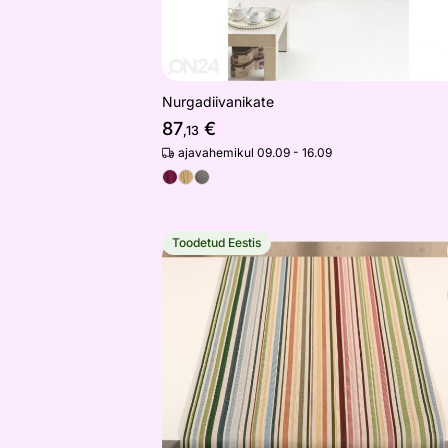
Nurgadiivanikate
87
€
,13
ajavahemikul 09.09 - 16.09
Toodetud Eestis
Gobeläänkangast linik Barahona 40x
Otsi sarnaseid