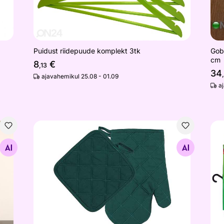
Puidust riidepuude komplekt 3tk
Gob
cm
8
€
,13
34
ajavahemikul 25.08 - 01.09
a
140 cm
Pajalapp ja pajakinnas
Van
Otsi sarnaseid