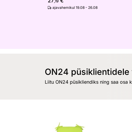
27
€
,19
ajavahemikul 19.08 - 26.08
ON24 püsiklientidele 
Liitu ON24 püsikliendiks ning saa osa 