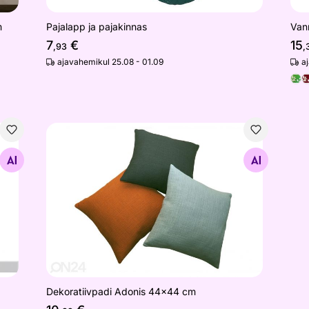
m
Pajalapp ja pajakinnas
Van
7
€
15
,93
,
ajavahemikul 25.08 - 01.09
a
nid
Dekoratiivpadi Adonis 44x44 cm
Otsi sarnaseid
Dekoratiivpadi Adonis 44x44 cm