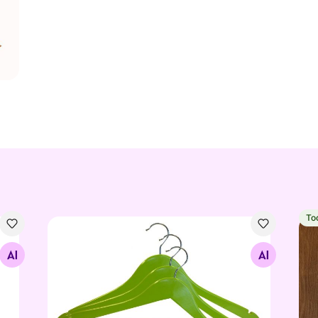
To
Puidust riidepuude komplekt 3tk
Gob
Otsi sarnaseid