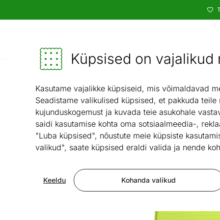
T
Kataloog
Mööbel ja sisustus - ON24
Küpsised on vajalikud n
Köök ja söögi
Kasutame vajalikke küpsiseid, mis võimaldavad meie
Seadistame valikulised küpsised, et pakkuda teile
kujunduskogemust ja kuvada teie asukohale vastav
saidi kasutamise kohta oma sotsiaalmeedia-, rekla
"Luba küpsised", nõustute meie küpsiste kasutamis
valikud", saate küpsised eraldi valida ja nende koh
Keeldu
Kohanda valikud