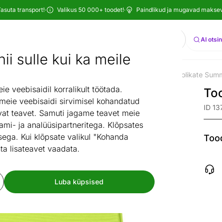
asuta transport!
·
Valikus 50 000+ toodet!
·
Paindlikud ja mugavad maksevi
Otsi
AI otsi
ii sulle kui ka meile
tuba
Söögilauad ja toolid
Söögitoolid
Toolipadjad
Toolikate Su
/
/
/
/
 veebisaidil korralikult töötada.
To
 meie veebisaidi sirvimisel kohandatud
ID 13
at teavet. Samuti jagame teavet meie
ami- ja analüüsipartneritega. Klõpsates
ega. Kui klõpsate valikul "Kohanda
Tood
ta lisateavet vaadata.
Luba küpsised