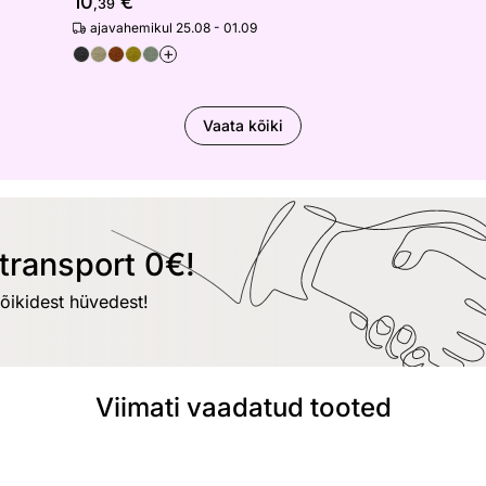
10
€
,39
ajavahemikul 25.08 - 01.09
+
Vaata kõiki
transport 0€!
kõikidest hüvedest!
Viimati vaadatud tooted