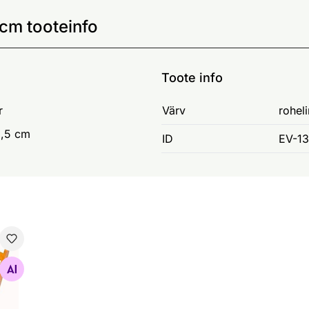
cm tooteinfo
Toote info
r
Värv
rohel
2,5 cm
ID
EV-1