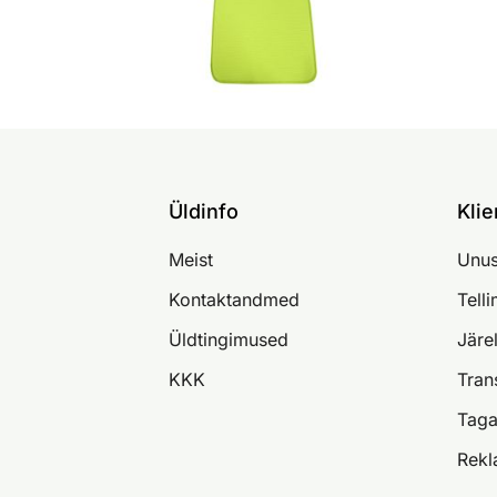
Üldinfo
Klie
Meist
Unus
Kontaktandmed
Tell
Üldtingimused
Järe
KKK
Tran
Taga
Rekl