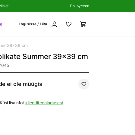
isid!
По-русски
ng
Logi sisse / Liitu
mmer 39x39 cm
olikate Summer 39x39 cm
7045
e ei ole müügis
Küsi lisainfot
klienditeenindusest
.