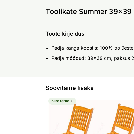
Toolikate Summer 39x39 
Toote kirjeldus
Padja kanga koostis: 100% polüeste
Padja mõõdud: 39x39 cm, paksus 
Soovitame lisaks
Kiire tarne
Kokkuklapitavad aiatoolid Vinci, 2 tk
Otsi sarnaseid