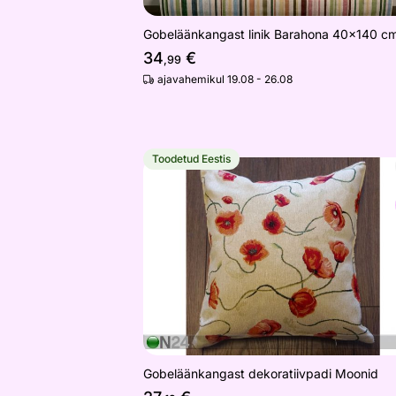
Gobeläänkangast linik Barahona 40x140 c
34
€
,99
ajavahemikul 19.08 - 26.08
Toodetud Eestis
Gobeläänkangast dekoratiivpadi Moo
Otsi sarnaseid
Gobeläänkangast dekoratiivpadi Moonid