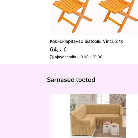
Kokkuklapitavad aiatoolid Vinci, 2 tk
64
€
,17
ajavahemikul 13.08 - 20.08
Sarnased tooted
Nurgadiivanikate
Otsi sarnaseid