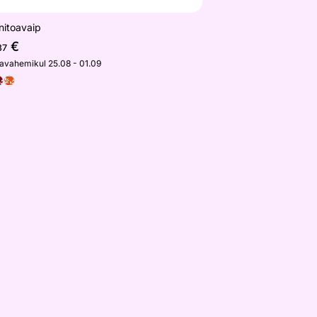
nitoavaip
€
37
javahemikul 25.08 - 01.09