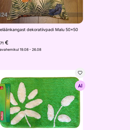
eläänkangast dekoratiivpadi Malu 50x50
€
,71
javahemikul 19.08 - 26.08
nitoavaip
Otsi sarnaseid