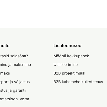
ndile
Lisateenused
tasid salasõna?
Mööbli kokkupanek
imine ja maksmine
Utiliseerimine
lmaks
B2B projektimüük
sport ja väljastus
B2B kahemehe kullerteenus
stus ja garantii
amatsiooni vorm