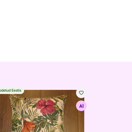
odetud Eestis
eläänkangast dekoratiivpadi Malu 50x50 cm
Otsi sarnaseid