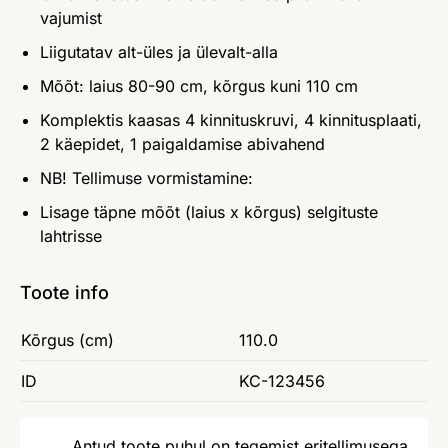
vajumist
Liigutatav alt-üles ja ülevalt-alla
Mõõt: laius 80-90 cm, kõrgus kuni 110 cm
Komplektis kaasas 4 kinnituskruvi, 4 kinnitusplaati,
2 käepidet, 1 paigaldamise abivahend
NB! Tellimuse vormistamine:
Lisage täpne mõõt (laius x kõrgus) selgituste
lahtrisse
Toote info
Kõrgus (cm)
110.0
ID
KC-123456
Antud toote puhul on tegemist eritellimusega