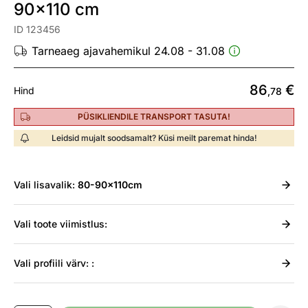
90x110 cm
ID 123456
Tarneaeg ajavahemikul 24.08 - 31.08
86
€
Hind
,78
PÜSIKLIENDILE TRANSPORT TASUTA!
Leidsid mujalt soodsamalt? Küsi meilt paremat hinda!
Vali
lisavalik:
80-90x110cm
Vali
toote viimistlus:
Vali
profiili värv: :