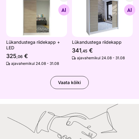
Lükandustega riidekapp + LED
Lükandustega riidekapp
Otsi sarnaseid
Otsi sarnaseid
Lükandustega riidekapp +
Lükandustega riidekapp
LED
341
€
,45
325
€
,06
ajavahemikul 24.08 - 31.08
ajavahemikul 24.08 - 31.08
Vaata kõiki