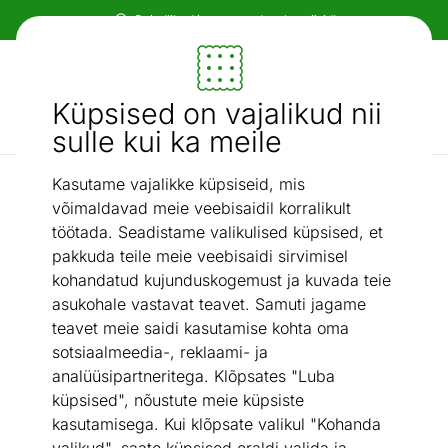
Paindlikud ja mugavad makseviisid!
Mööbel ja sisustus - ON24
Küpsised on vajalikud nii
Otsi...
AI otsing
sulle kui ka meile
Kasutame vajalikke küpsiseid, mis
Kardinad
Pimendav voldikkardin 80-90x110 cm
/
võimaldavad meie veebisaidil korralikult
töötada. Seadistame valikulised küpsised, et
pakkuda teile meie veebisaidi sirvimisel
kohandatud kujunduskogemust ja kuvada teie
asukohale vastavat teavet. Samuti jagame
teavet meie saidi kasutamise kohta oma
sotsiaalmeedia-, reklaami- ja
analüüsipartneritega. Klõpsates "Luba
küpsised", nõustute meie küpsiste
kasutamisega. Kui klõpsate valikul "Kohanda