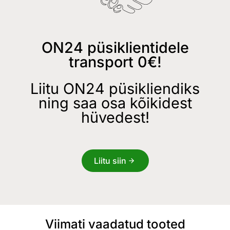
ON24 püsiklientidele
transport 0€!
Liitu ON24 püsikliendiks
ning saa osa kõikidest
hüvedest!
Liitu siin
Viimati vaadatud tooted