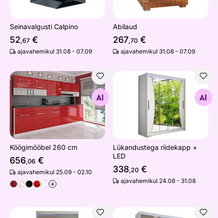
Seinavalgusti Calpino
Abilaud
52
€
267
€
,67
,70
ajavahemikul 31.08 - 07.09
ajavahemikul 31.08 - 07.09
Köögimööbel 260 cm
Lükandustega riidekapp + L
Otsi sarnaseid
Otsi sarnaseid
Köögimööbel 260 cm
Lükandustega riidekapp +
LED
656
€
,06
338
€
,20
ajavahemikul 25.09 - 02.10
ajavahemikul 24.08 - 31.08
+