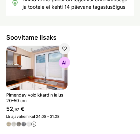
ja tootele ei kehti 14 päevane tagastusõigus
Soovitame lisaks
Pimendav voldikkardin laius 20-50 cm
Otsi sarnaseid
Pimendav voldikkardin laius
20-50 cm
52
€
,97
ajavahemikul 24.08 - 31.08
+