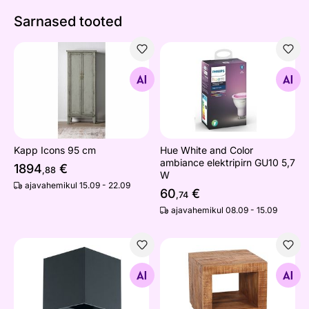
Sarnased tooted
Kapp Icons 95 cm
Hue White and Color ambian
Otsi sarnaseid
Otsi sarnaseid
Kapp Icons 95 cm
Hue White and Color
ambiance elektripirn GU10 5,7
1894
€
,88
W
ajavahemikul 15.09 - 22.09
60
€
,74
ajavahemikul 08.09 - 15.09
Seinavalgusti Calpino
Abilaud
Otsi sarnaseid
Otsi sarnaseid