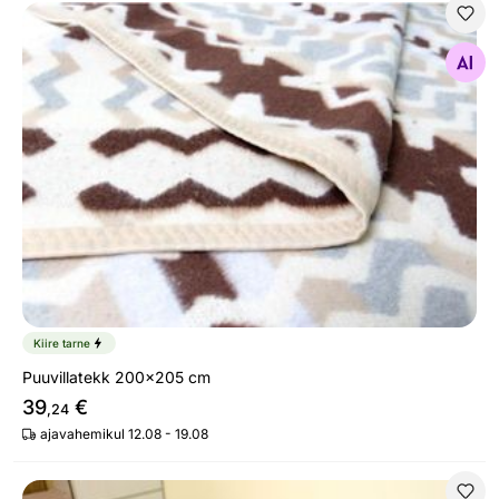
Puuvillatekk 200x205 cm
Otsi sarnaseid
Kiire tarne
Puuvillatekk 200x205 cm
39
€
,24
ajavahemikul 12.08 - 19.08