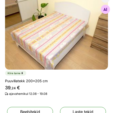
Puuvillatekk 200x205 cm
Otsi sarnaseid
Kiire tarne
Puuvillatekk 200x205 cm
39
€
,24
ajavahemikul 12.08 - 19.08
Beebitekid
Laste tekid