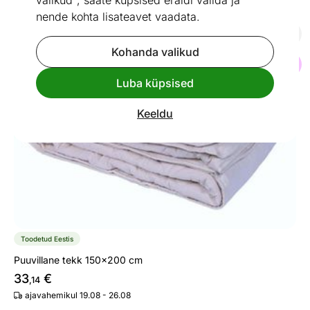
valikud", saate küpsised eraldi valida ja
Sisumaterjal:
puuvill
Eemalda kõik filtrid
nende kohta lisateavet vaadata.
Puuvillane tekk 150x200 cm
Kohanda valikud
Otsi sarnaseid
Luba küpsised
Keeldu
Toodetud Eestis
Puuvillane tekk 150x200 cm
33
€
,14
ajavahemikul 19.08 - 26.08