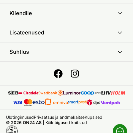
Kliendile
Lisateenused
Suhtlus
Üldtingimused
Privaatsus ja andmekaitse
Küpsised
© 2026 ON24 AS
|
Kõik õigused kaitstud