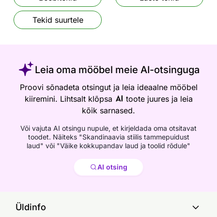
Tekid suurtele
Leia oma mööbel meie AI-otsinguga
Proovi sõnadeta otsingut ja leia ideaalne mööbel
kiiremini. Lihtsalt klõpsa
toote juures ja leia
kõik sarnased.
Või vajuta AI otsingu nupule, et kirjeldada oma otsitavat
toodet. Näiteks "Skandinaavia stiilis tammepuidust
laud" või "Väike kokkupandav laud ja toolid rõdule"
Otsi
AI otsing
Üldinfo