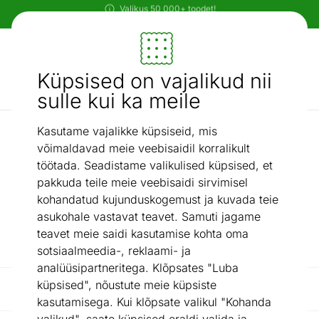
Paindlikud ja mugavad makseviisid!
Mööbel ja sisustus - ON24
Küpsised on vajalikud nii
Otsi...
AI otsing
sulle kui ka meile
Kasutame vajalikke küpsiseid, mis
/
Voodikatted ja padjad
Tekid
võimaldavad meie veebisaidil korralikult
Tekid
töötada. Seadistame valikulised küpsised, et
pakkuda teile meie veebisaidi sirvimisel
kohandatud kujunduskogemust ja kuvada teie
Beebitekid
Laste tekid
asukohale vastavat teavet. Samuti jagame
teavet meie saidi kasutamise kohta oma
Tekid suurtele
sotsiaalmeedia-, reklaami- ja
analüüsipartneritega. Klõpsates "Luba
küpsised", nõustute meie küpsiste
Filtreeri / Reasta
kasutamisega. Kui klõpsate valikul "Kohanda