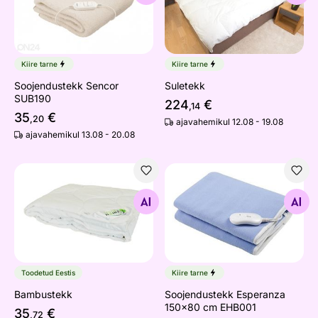
Kiire tarne
Kiire tarne
Soojendustekk Sencor
Suletekk
SUB190
224
€
,14
35
€
,20
ajavahemikul 12.08 - 19.08
ajavahemikul 13.08 - 20.08
Bambustekk
Soojendustekk Esperanza 
Otsi sarnaseid
Otsi sarnaseid
Toodetud Eestis
Kiire tarne
Bambustekk
Soojendustekk Esperanza
150x80 cm EHB001
35
€
,72