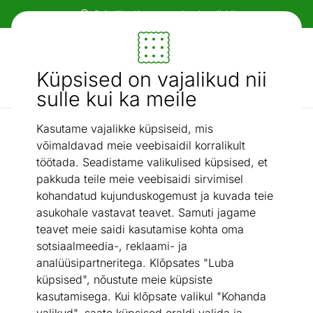
Paindlikud ja mugavad makseviisid!
Mööbel ja sisustus - ON24
Küpsised on vajalikud nii
Otsi...
AI otsing
sulle kui ka meile
Kasutame vajalikke küpsiseid, mis
Tekid
Puuvillane tekk 150x200 cm
/
võimaldavad meie veebisaidil korralikult
töötada. Seadistame valikulised küpsised, et
pakkuda teile meie veebisaidi sirvimisel
kohandatud kujunduskogemust ja kuvada teie
asukohale vastavat teavet. Samuti jagame
teavet meie saidi kasutamise kohta oma
sotsiaalmeedia-, reklaami- ja
analüüsipartneritega. Klõpsates "Luba
küpsised", nõustute meie küpsiste
kasutamisega. Kui klõpsate valikul "Kohanda