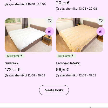
20
€
,81
ajavahemikul 19.08 - 26.08
ajavahemikul 13.08 - 20.08
Suletekk
Lambavillatekk
Otsi sarnaseid
Otsi sarnaseid
Kiire tarne
Kiire tarne
Suletekk
Lambavillatekk
172
€
56
€
,93
,19
ajavahemikul 12.08 - 19.08
ajavahemikul 12.08 - 19.08
Vaata kõiki