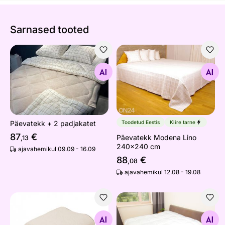
Sarnased tooted
Päevatekk + 2 padjakatet
Päevatekk Modena Lino 24
Otsi sarnaseid
Otsi sarnaseid
Päevatekk + 2 padjakatet
Toodetud Eestis
Kiire tarne
87
€
Päevatekk Modena Lino
,13
240x240 cm
ajavahemikul 09.09 - 16.09
88
€
,08
ajavahemikul 12.08 - 19.08
Soojendustekk Sencor SUB190
Suletekk
Otsi sarnaseid
Otsi sarnaseid