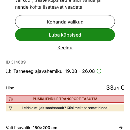
valikud", saate küpsised eraldi valida ja
nende kohta lisateavet vaadata.
Kohanda valikud
Vaata sarnaseid
Luba küpsised
Toodetud Eestis
Keeldu
Puuvillane tekk 150x200 cm
ID 314689
Tarneaeg ajavahemikul 19.08 - 26.08
33
€
Hind
,14
PÜSIKLIENDILE TRANSPORT TASUTA!
Leidsid mujalt soodsamalt? Küsi meilt paremat hinda!
Vali
lisavalik:
150x200 cm