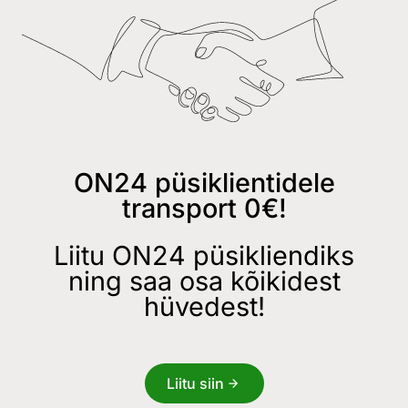
ON24 püsiklientidele
transport 0€!
Liitu ON24 püsikliendiks
ning saa osa kõikidest
hüvedest!
Liitu siin