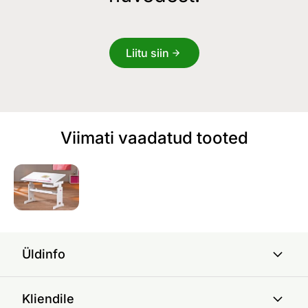
Liitu siin
Viimati vaadatud tooted
Üldinfo
Kliendile