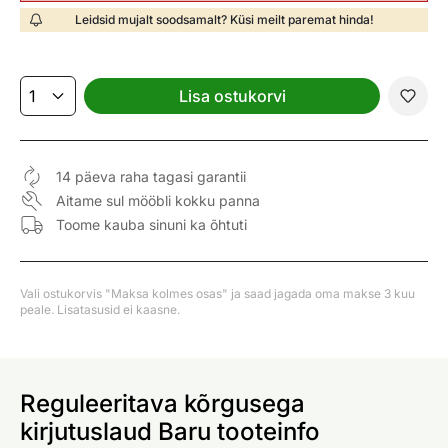
Leidsid mujalt soodsamalt? Küsi meilt paremat hinda!
Lisa ostukorvi
14 päeva raha tagasi garantii
Aitame sul mööbli kokku panna
Toome kauba sinuni ka õhtuti
Vali ostukorvis "Maksa kolmes osas" ja saad jagada oma makse 3 kuu
peale. Lisatasusid ei kaasne.
Reguleeritava kõrgusega
kirjutuslaud Baru tooteinfo