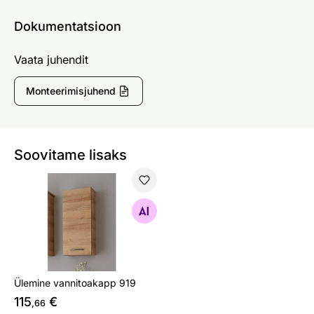
Dokumentatsioon
Vaata juhendit
Monteerimisjuhend
Soovitame lisaks
Ülemine vannitoakapp 919
Otsi sarnaseid
Ülemine vannitoakapp 919
115
€
,66