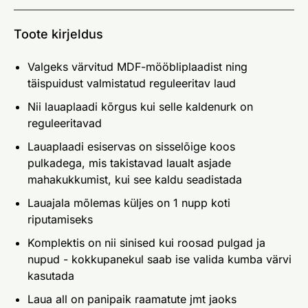
Toote kirjeldus
Valgeks värvitud MDF-mööbliplaadist ning
täispuidust valmistatud reguleeritav laud
Nii lauaplaadi kõrgus kui selle kaldenurk on
reguleeritavad
Lauaplaadi esiservas on sisselõige koos
pulkadega, mis takistavad laualt asjade
mahakukkumist, kui see kaldu seadistada
Lauajala mõlemas küljes on 1 nupp koti
riputamiseks
Komplektis on nii sinised kui roosad pulgad ja
nupud - kokkupanekul saab ise valida kumba värvi
kasutada
Laua all on panipaik raamatute jmt jaoks