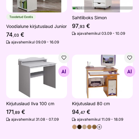
Toodetud Eestis
Sahtliboks Simon
97
€
Voodialune kirjutuslaud Junior
,93
ajavahemikul 03.09 - 10.09
74
€
,03
ajavahemikul 09.09 - 16.09
Kirjutuslaud Ilva 100 cm
Kirjutuslaud 80 cm
Otsi sarnaseid
Otsi sarnaseid
Kirjutuslaud Ilva 100 cm
Kirjutuslaud 80 cm
171
€
94
€
,89
,47
ajavahemikul 31.08 - 07.09
ajavahemikul 11.09 - 18.09
+