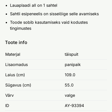
Lauaplaadi all on 1 sahtel
Sahtli esipeneelis on sisselõige selle avamiseks
Toode sobib kasutamiseks vaid kodustes
tingimustes
Toote info
Materjal
täispuit
Lisaomadus
panipaik
Laius (cm)
109.0
Sügavus (cm)
55.0
Värv
valge
ID
AY-93394