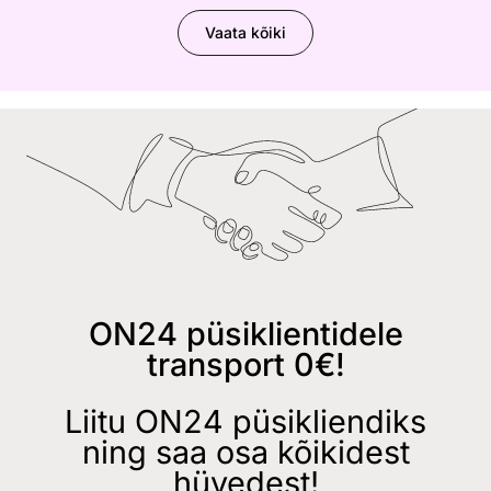
Vaata kõiki
ON24 püsiklientidele
transport 0€!
Liitu ON24 püsikliendiks
ning saa osa kõikidest
hüvedest!