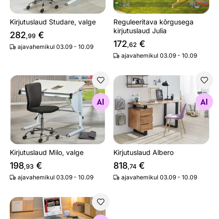
Kirjutuslaud Studare, valge
Reguleeritava kõrgusega
kirjutuslaud Julia
282
€
,99
172
€
,62
ajavahemikul 03.09 - 10.09
ajavahemikul 03.09 - 10.09
Kirjutuslaud Milo, valge
Kirjutuslaud Albero
Otsi sarnaseid
Otsi sarnaseid
Kirjutuslaud Milo, valge
Kirjutuslaud Albero
198
€
818
€
,93
,74
ajavahemikul 03.09 - 10.09
ajavahemikul 03.09 - 10.09
Arvutilaud Durini