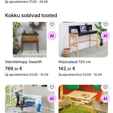
ajavahemikul 17.09 - 24.09
Kokku sobivad tooted
Sekretärkapp Seadrift
Kirjutuslaud 120 cm
Otsi sarnaseid
Otsi sarnaseid
Sekretärkapp Seadrift
Kirjutuslaud 120 cm
769
€
142
€
,30
,32
ajavahemikul 03.09 - 10.09
ajavahemikul 03.09 - 10.09
Kirjutuslaud Studare, valge
Reguleeritava kõrgusega kirj
Otsi sarnaseid
Otsi sarnaseid