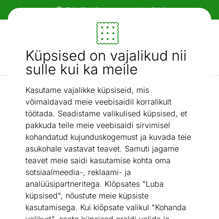
Paindlikud ja mugavad makseviisid!
Mööbel ja sisustus - ON24
Küpsised on vajalikud nii
Otsi...
AI otsing
sulle kui ka meile
Kasutame vajalikke küpsiseid, mis
Kodukontor
Reguleeritava kõrgusega kirjutuslaud Baru
/
võimaldavad meie veebisaidil korralikult
töötada. Seadistame valikulised küpsised, et
pakkuda teile meie veebisaidi sirvimisel
kohandatud kujunduskogemust ja kuvada teie
asukohale vastavat teavet. Samuti jagame
teavet meie saidi kasutamise kohta oma
sotsiaalmeedia-, reklaami- ja
analüüsipartneritega. Klõpsates "Luba
küpsised", nõustute meie küpsiste
kasutamisega. Kui klõpsate valikul "Kohanda