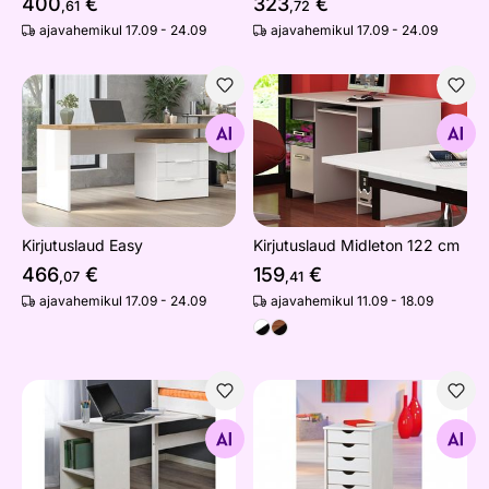
400
€
323
€
,61
,72
ajavahemikul 17.09 - 24.09
ajavahemikul 17.09 - 24.09
Kirjutuslaud Easy
Kirjutuslaud Midleton 122 c
Otsi sarnaseid
Otsi sarnaseid
Kirjutuslaud Easy
Kirjutuslaud Midleton 122 cm
466
€
159
€
,07
,41
ajavahemikul 17.09 - 24.09
ajavahemikul 11.09 - 18.09
Voodialune kirjutuslaud Junior
Sahtliboks Simon
Otsi sarnaseid
Otsi sarnaseid