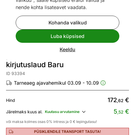
valikud", saate küpsised eraldi valida ja
nende kohta lisateavet vaadata.
Kohanda valikud
Go to slide 1
Go to slide 2
Go to slide 3
Luba küpsised
Mõõtmed
Vaata sarnaseid
Keeldu
Reguleeritava kõrgusega
kirjutuslaud Baru
ID 93394
Tarneaeg ajavahemikul 03.09 - 10.09
172
€
Hind
,62
5
€
Järelmaks kuus al.
Kuutasu arvutamine
,52
või maksa kolmes osas 0% intress ja 0 € lepingutasu!
PÜSIKLIENDILE TRANSPORT TASUTA!