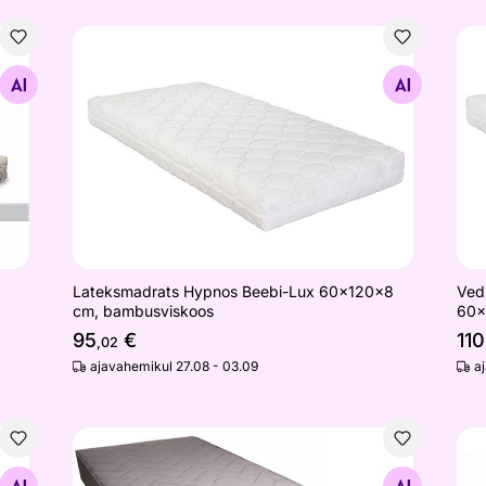
Lateksmadrats Hypnos Beebi-Lux 60x120x8 cm, 
Ved
Otsi sarnaseid
Lateksmadrats Hypnos Beebi-Lux 60x120x8
Ved
cm, bambusviskoos
60x
95
€
110
,02
ajavahemikul 27.08 - 03.09
a
R, puuvill, ringlukk)
Vedrumadrats Hypnos Apollo (bonnell, puuvill, vill
Hyp