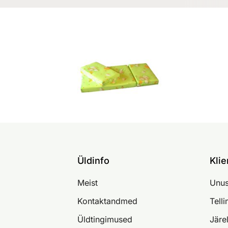
Üldinfo
Klie
Meist
Unus
Kontaktandmed
Tell
Üldtingimused
Järe