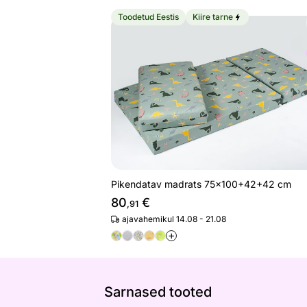
Toodetud Eestis
Kiire tarne
Pikendatav madrats 75x100+42+42 
Otsi sarnaseid
Pikendatav madrats 75x100+42+42 cm
80
€
,91
ajavahemikul 14.08 - 21.08
+
Sarnased tooted