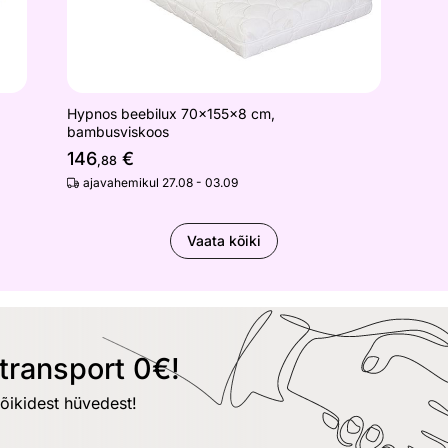
Hypnos beebilux 70x155x8 cm,
bambusviskoos
146
€
,88
ajavahemikul 27.08 - 03.09
Vaata kõiki
transport 0€!
kõikidest hüvedest!