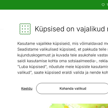
T
Kataloog
Mööbel ja sisustus - ON24
Küpsised on vajalikud n
Magamistuba
Kasutame vajalikke küpsiseid, mis võimaldavad meie
Seadistame valikulised küpsised, et pakkuda teile
kujunduskogemust ja kuvada teie asukohale vastav
saidi kasutamise kohta oma sotsiaalmeedia-, rekla
"Luba küpsised", nõustute meie küpsiste kasutamis
valikud", saate küpsised eraldi valida ja nende koh
Keeldu
Kohanda valikud