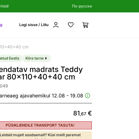
isid!
По-русски
ng
Logi sisse / Liitu
x110+40+40 cm
etud Eestis
Kiire tarne
kendatav madrats Teddy
ar 80x110+40+40 cm
9049
arneaeg ajavahemikul 12.08 - 19.08
81
€
,67
PÜSIKLIENDILE TRANSPORT TASUTA!
Leidsid mujalt soodsamalt? Küsi meilt paremat