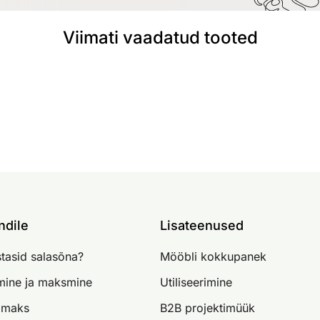
Viimati vaadatud tooted
ndile
Lisateenused
tasid salasõna?
Mööbli kokkupanek
imine ja maksmine
Utiliseerimine
lmaks
B2B projektimüük