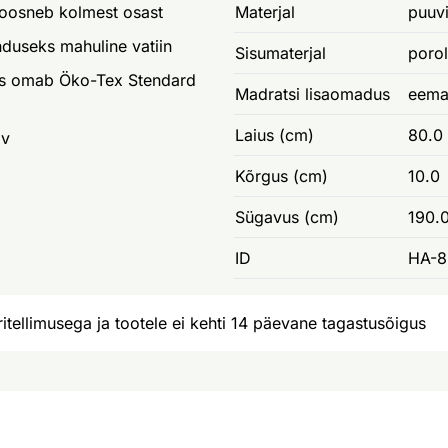
 koosneb kolmest osast
Materjal
puuvi
duseks mahuline vatiin
Sisumaterjal
poro
is omab Öko-Tex Stendard
Madratsi lisaomadus
eemal
Laius (cm)
80.0
av
Kõrgus (cm)
10.0
Sügavus (cm)
190.
ID
HA-8
itellimusega ja tootele ei kehti 14 päevane tagastusõigus