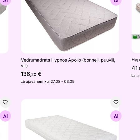
Otsi sarnaseid
Hyp
Vedrumadrats Hypnos Apollo (bonnell, puuvill,
vill)
41
,
136
€
,20
a
ajavahemikul 27.08 - 03.09
Hypnos beebilux 70x155x8 cm, bambusviskoos
Otsi sarnaseid