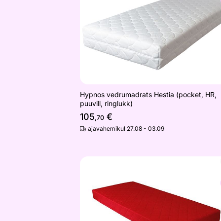
Otsi sarnaseid
Hypnos vedrumadrats Hestia (pocket, HR,
puuvill, ringlukk)
105
€
,70
ajavahemikul 27.08 - 03.09
Vedrumadrats Pluto bordoo
Otsi sarnaseid