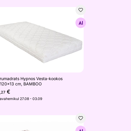
bambusviskoos
rumadrats Hypnos Vesta-kookos 60x120x13 cm, BAMBOO
Otsi sarnaseid
rumadrats Hypnos Vesta-kookos
120x13 cm, BAMBOO
€
,27
javahemikul 27.08 - 03.09
)
nos beebimadrats 60x120x8 cm