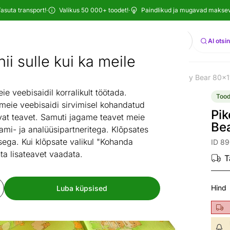
asuta transport!
·
Valikus 50 000+ toodet!
·
Paindlikud ja mugavad maksevi
Otsi
AI otsi
ii sulle kui ka meile
Madratsid
Kõik madratsid
Pikendatav madrats Teddy Bear 80
/
/
/
 veebisaidil korralikult töötada.
Tood
 meie veebisaidi sirvimisel kohandatud
Pi
at teavet. Samuti jagame teavet meie
Be
ami- ja analüüsipartneritega. Klõpsates
ega. Kui klõpsate valikul "Kohanda
ID 8
ta lisateavet vaadata.
T
Hind
Luba küpsised