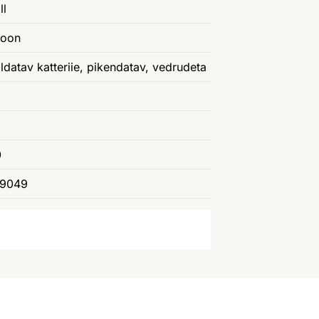
ll
loon
datav katteriie, pikendatav, vedrudeta
0
9049