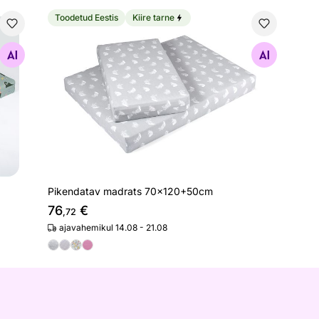
Toodetud Eestis
Kiire tarne
cm
Pikendatav madrats 70x120+50cm
Otsi sarnaseid
Pikendatav madrats 70x120+50cm
76
€
,72
ajavahemikul 14.08 - 21.08