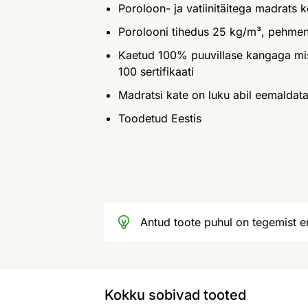
Poroloon- ja vatiinitäitega madrats
Porolooni tihedus 25 kg/m³, pehmen
Kaetud 100% puuvillase kangaga m
100 sertifikaati
Madratsi kate on luku abil eemaldat
Toodetud Eestis
Antud toote puhul on tegemist er
Kokku sobivad tooted