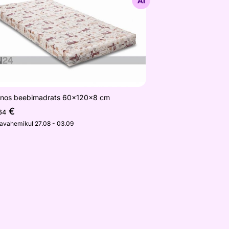
Otsi sarnaseid
nos beebimadrats 60x120x8 cm
€
64
javahemikul 27.08 - 03.09