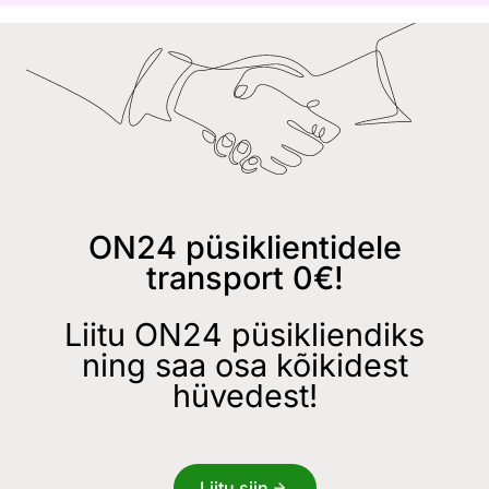
ON24 püsiklientidele
transport 0€!
Liitu ON24 püsikliendiks
ning saa osa kõikidest
hüvedest!
Liitu siin