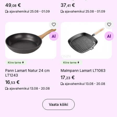
49
€
37
€
,08
,41
ajavahemikul 25.08 - 01.09
ajavahemikul 25.08 - 01.09
Pann Lamart Natur 24 cm LT1243
Malmpann Lamart LT1063
Otsi sarnaseid
Otsi sarnaseid
Kiire tarne
Kiire tarne
Pann Lamart Natur 24 cm
Malmpann Lamart LT1063
LT1243
17
€
,23
16
€
,53
ajavahemikul 13.08 - 20.08
ajavahemikul 13.08 - 20.08
Vaata kõiki