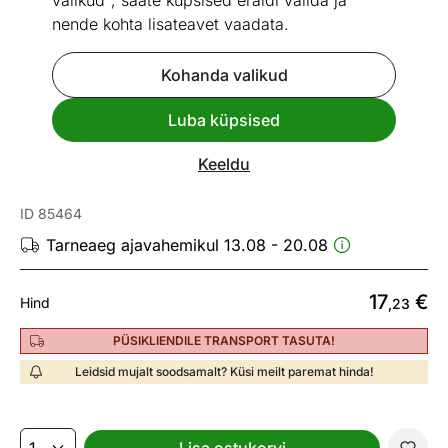
valikud", saate küpsised eraldi valida ja
nende kohta lisateavet vaadata.
Kohanda valikud
Vaata sarnaseid
Luba küpsised
Kiire tarne
Keeldu
Malmpann Lamart LT1063
ID 85464
Tarneaeg ajavahemikul 13.08 - 20.08
17
€
Hind
,23
PÜSIKLIENDILE TRANSPORT TASUTA!
Leidsid mujalt soodsamalt? Küsi meilt paremat hinda!
Lisa ostukorvi