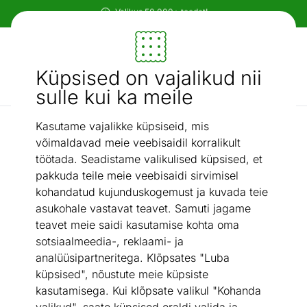
Paindlikud ja mugavad makseviisid!
Mööbel ja sisustus - ON24
Küpsised on vajalikud nii
Otsi...
AI otsing
sulle kui ka meile
Kasutame vajalikke küpsiseid, mis
Grillpannid
Malmpann Lamart LT1063
/
võimaldavad meie veebisaidil korralikult
töötada. Seadistame valikulised küpsised, et
pakkuda teile meie veebisaidi sirvimisel
kohandatud kujunduskogemust ja kuvada teie
asukohale vastavat teavet. Samuti jagame
teavet meie saidi kasutamise kohta oma
sotsiaalmeedia-, reklaami- ja
analüüsipartneritega. Klõpsates "Luba
küpsised", nõustute meie küpsiste
kasutamisega. Kui klõpsate valikul "Kohanda