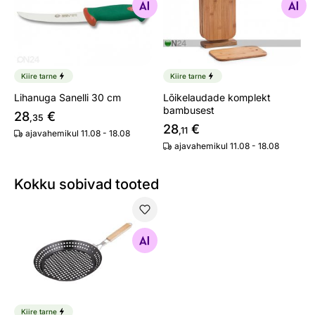
Otsi sarnaseid
Otsi sarnaseid
Kiire tarne
Kiire tarne
Lihanuga Sanelli 30 cm
Lõikelaudade komplekt
bambusest
28
€
,35
28
€
,11
ajavahemikul 11.08 - 18.08
ajavahemikul 11.08 - 18.08
Kokku sobivad tooted
Grillimispann 30cm Lamart LT5032
Otsi sarnaseid
Kiire tarne