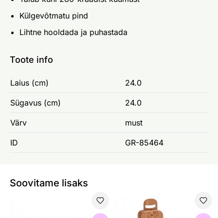
Külgevõtmatu pind
Lihtne hooldada ja puhastada
Toote info
Laius (cm)
24.0
Sügavus (cm)
24.0
Värv
must
ID
GR-85464
Soovitame lisaks
Lihanuga Sanelli 30 cm
Lõikelaudade komplekt bam