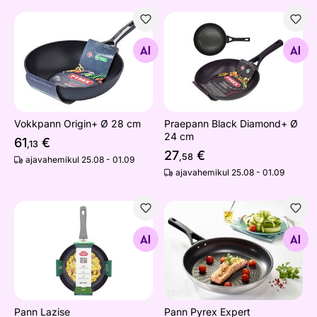
Vokkpann Origin+ Ø 28 cm
Praepann Black Diamond+ 
Otsi sarnaseid
Otsi sarnaseid
Vokkpann Origin+ Ø 28 cm
Praepann Black Diamond+ Ø
24 cm
61
€
,13
27
€
,58
ajavahemikul 25.08 - 01.09
ajavahemikul 25.08 - 01.09
Pann Lazise
Pann Pyrex Expert
Otsi sarnaseid
Otsi sarnaseid
Pann Lazise
Pann Pyrex Expert