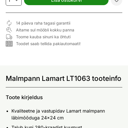
14 päeva raha tagasi garantii
Aitame sul mööbli kokku panna
Toome kauba sinuni ka õhtuti
Toodet saab tellida pakiautomaati!
Malmpann Lamart LT1063 tooteinfo
Toote kirjeldus
Kvaliteetne ja vastupidav Lamart malmpann
läbimõõduga 24x24 cm
Talub kuni 280-kraadist kuumust