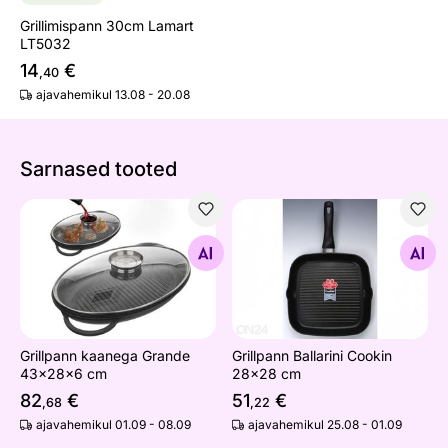
Grillimispann 30cm Lamart
LT5032
14
€
,40
ajavahemikul 13.08 - 20.08
Sarnased tooted
Grillpann kaanega Grande 43x28x6 cm
Grillpann Ballarini Cookin 
Otsi sarnaseid
Otsi sarnaseid
Grillpann kaanega Grande
Grillpann Ballarini Cookin
43x28x6 cm
28x28 cm
82
€
51
€
,68
,22
ajavahemikul 01.09 - 08.09
ajavahemikul 25.08 - 01.09