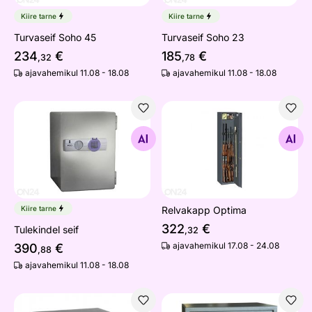
Kiire tarne
Kiire tarne
Turvaseif Soho 45
Turvaseif Soho 23
234
€
185
€
,32
,78
ajavahemikul 11.08 - 18.08
ajavahemikul 11.08 - 18.08
Tulekindel seif
Relvakapp Optima
Otsi sarnaseid
Otsi sarnaseid
Kiire tarne
Relvakapp Optima
322
€
Tulekindel seif
,32
ajavahemikul 17.08 - 24.08
390
€
,88
ajavahemikul 11.08 - 18.08