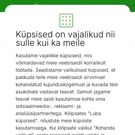
Paindlikud ja mugavad makseviisid!
Mööbel ja sisustus - ON24
Küpsised on vajalikud nii
Otsi...
AI otsing
sulle kui ka meile
Kasutame vajalikke küpsiseid, mis
Seifid
Võtmega seif
/
võimaldavad meie veebisaidil korralikult
töötada. Seadistame valikulised küpsised, et
pakkuda teile meie veebisaidi sirvimisel
kohandatud kujunduskogemust ja kuvada teie
asukohale vastavat teavet. Samuti jagame
teavet meie saidi kasutamise kohta oma
sotsiaalmeedia-, reklaami- ja
analüüsipartneritega. Klõpsates "Luba
küpsised", nõustute meie küpsiste
kasutamisega. Kui klõpsate valikul "Kohanda