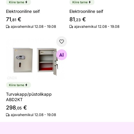
Kiire tarne
Kiire tarne
Elektrooniline seif
Elektrooniline seif
71
€
81
€
,81
,23
ajavahemikul 12.08 - 19.08
ajavahemikul 12.08 - 19.08
Turvakapp/püstolikapp ABD2KT
Otsi sarnaseid
Kiire tarne
Turvakapp/püstolikapp
ABD2KT
298
€
,05
ajavahemikul 12.08 - 19.08