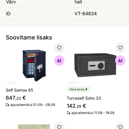
Värv
hall
ID
VT-84834
Soovitame lisaks
Seif Samoa 65
Turvaseif Soho 20
Otsi sarnaseid
Otsi sarnaseid
Seif Samoa 65
Kiire tarne
647
€
Turvaseif Soho 20
,22
ajavahemikul 01.09 - 08.09
142
€
,29
ajavahemikul 11.08 - 18.08