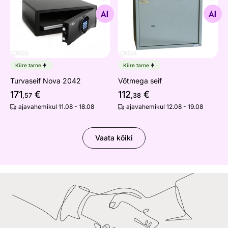
Turvaseif Nova 2042
Võtmega seif
Otsi sarnaseid
Otsi sarnaseid
Kiire tarne
Kiire tarne
Turvaseif Nova 2042
Võtmega seif
171
€
112
€
,57
,38
ajavahemikul 11.08 - 18.08
ajavahemikul 12.08 - 19.08
Vaata kõiki