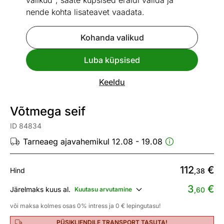
valikud", saate küpsised eraldi valida ja
nende kohta lisateavet vaadata.
Kohanda valikud
Go to slide 1
Go to slide 2
Luba küpsised
Mõõtmed
Vaata sarnaseid
Keeldu
Kiire tarne
Võtmega seif
ID 84834
Tarneaeg ajavahemikul 12.08 - 19.08
112
€
Hind
,38
3
€
Järelmaks kuus al.
Kuutasu arvutamine
,60
või maksa kolmes osas 0% intress ja 0 € lepingutasu!
PÜSIKLIENDILE TRANSPORT TASUTA!