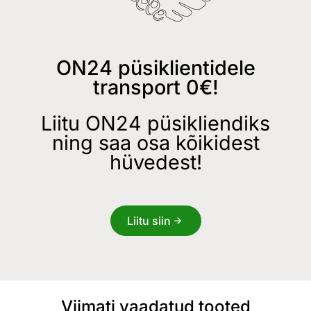
ON24 püsiklientidele
transport 0€!
Liitu ON24 püsikliendiks
ning saa osa kõikidest
hüvedest!
Liitu siin
Viimati vaadatud tooted