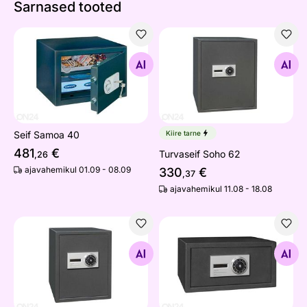
Sarnased tooted
Seif Samoa 40
Turvaseif Soho 62
Otsi sarnaseid
Otsi sarnaseid
Seif Samoa 40
Kiire tarne
481
€
Turvaseif Soho 62
,26
ajavahemikul 01.09 - 08.09
330
€
,37
ajavahemikul 11.08 - 18.08
Turvaseif Soho 45
Turvaseif Soho 23
Otsi sarnaseid
Otsi sarnaseid