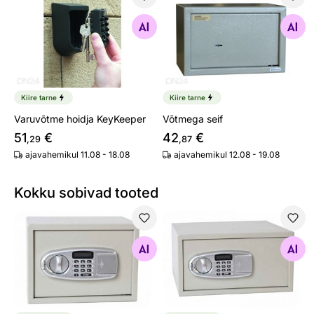
Varuvõtme hoidja KeyKeeper
Võtmega seif
Otsi sarnaseid
Otsi sarnaseid
Kiire tarne
Kiire tarne
Varuvõtme hoidja KeyKeeper
Võtmega seif
51
€
42
€
,29
,87
ajavahemikul 11.08 - 18.08
ajavahemikul 12.08 - 19.08
Kokku sobivad tooted
Elektrooniline seif
Elektrooniline seif
Otsi sarnaseid
Otsi sarnaseid