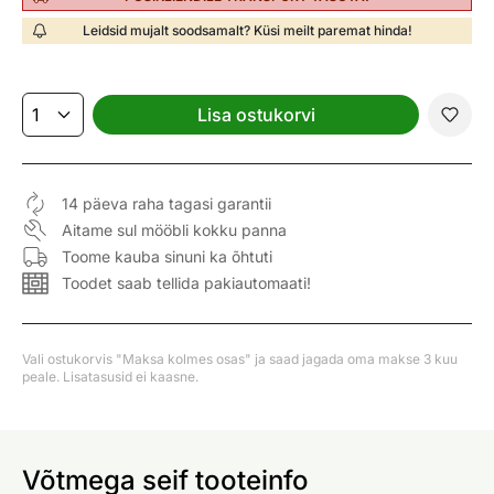
Leidsid mujalt soodsamalt? Küsi meilt paremat hinda!
Lisa ostukorvi
14 päeva raha tagasi garantii
Aitame sul mööbli kokku panna
Toome kauba sinuni ka õhtuti
Toodet saab tellida pakiautomaati!
Vali ostukorvis "Maksa kolmes osas" ja saad jagada oma makse 3 kuu
peale. Lisatasusid ei kaasne.
Võtmega seif tooteinfo