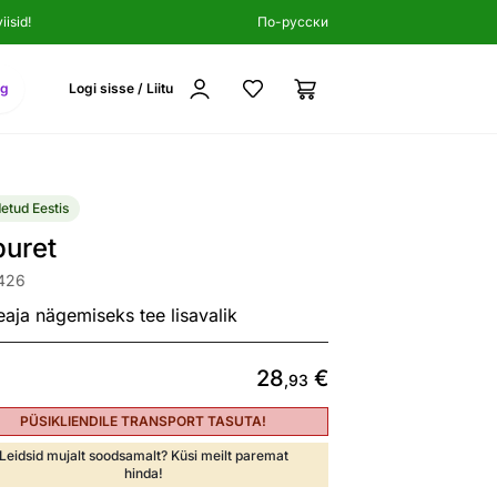
isid!
По-русски
ng
Logi sisse / Liitu
etud Eestis
buret
7426
eaja nägemiseks tee lisavalik
28
€
,93
PÜSIKLIENDILE TRANSPORT TASUTA!
Leidsid mujalt soodsamalt? Küsi meilt paremat
hinda!