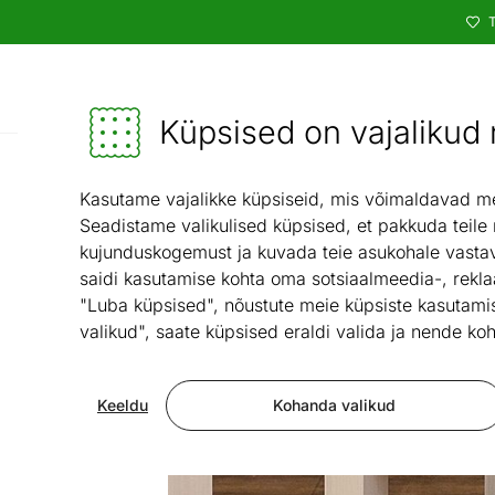
T
Kataloog
Mööbel ja sisustus - ON24
Küpsised on vajalikud n
Kasutame vajalikke küpsiseid, mis võimaldavad meie
Seadistame valikulised küpsised, et pakkuda teile
kujunduskogemust ja kuvada teie asukohale vastav
saidi kasutamise kohta oma sotsiaalmeedia-, rekla
"Luba küpsised", nõustute meie küpsiste kasutamis
valikud", saate küpsised eraldi valida ja nende koh
Keeldu
Kohanda valikud