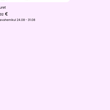
uret
€
,02
javahemikul 24.08 - 31.08