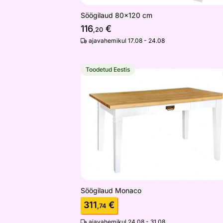
Söögilaud 80x120 cm
116
€
,20
ajavahemikul 17.08 - 24.08
Toodetud Eestis
Söögilaud Monaco
Otsi sarnaseid
Söögilaud Monaco
311
€
,74
ajavahemikul 24.08 - 31.08