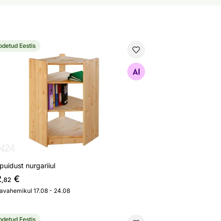
odetud Eestis
spuidust nurgariiul
Otsi sarnaseid
puidust nurgariiul
2
€
,82
javahemikul 17.08 - 24.08
odetud Eestis