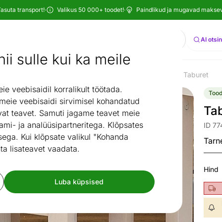
asuta transport!
·
Valikus 50 000+ toodet!
·
Paindlikud ja mugavad maksevi
Otsi
AI otsi
ii sulle kui ka meile
Köök ja söögituba
Söögilauad ja toolid
Taburetid
Taburet
/
/
/
 veebisaidil korralikult töötada.
Tood
 meie veebisaidi sirvimisel kohandatud
Ta
at teavet. Samuti jagame teavet meie
ami- ja analüüsipartneritega. Klõpsates
ID 7
ega. Kui klõpsate valikul "Kohanda
Tarn
ta lisateavet vaadata.
Hind
Luba küpsised