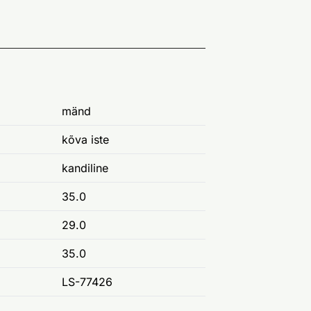
mänd
kõva iste
kandiline
35.0
29.0
35.0
LS-77426