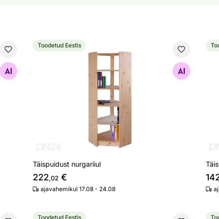
Toodetud Eestis
To
Täispuidust nurgariiul
Täi
Otsi sarnaseid
Täispuidust nurgariiul
Täis
222
€
14
,02
ajavahemikul 17.08 - 24.08
a
Toodetud Eestis
To