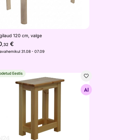
gilaud 120 cm, valge
0
€
,32
javahemikul 31.08 - 07.09
odetud Eestis
uret
Otsi sarnaseid