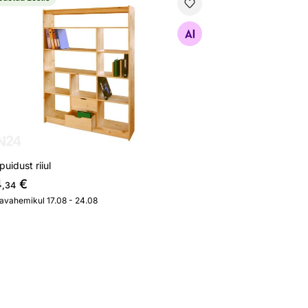
puidust riiul
Otsi sarnaseid
puidust riiul
4
€
,34
javahemikul 17.08 - 24.08