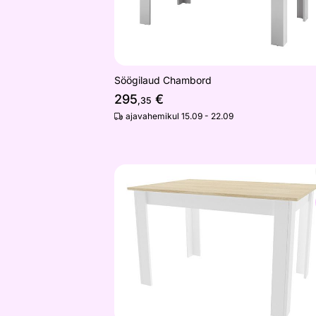
Söögilaud Chambord
295
€
,35
ajavahemikul 15.09 - 22.09
Söögilaud 80x120 cm
Otsi sarnaseid