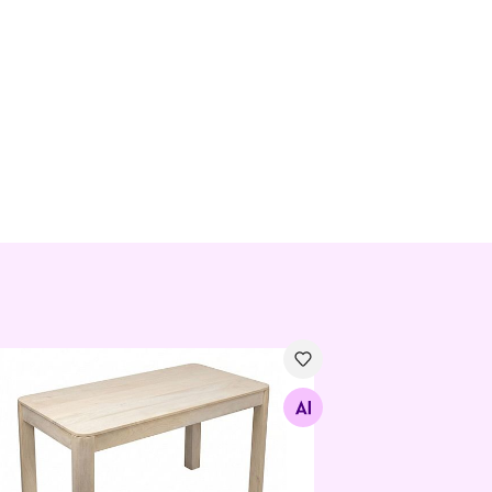
gilaud 120 cm, valge
Otsi sarnaseid