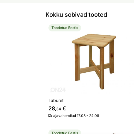
Kokku sobivad tooted
Toodetud Eestis
Taburet
Otsi sarnaseid
Taburet
28
€
,34
ajavahemikul 17.08 - 24.08
Toodetud Eestis