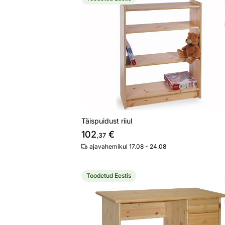
Täispuidust riiul
Otsi sarnaseid
Täispuidust riiul
102
€
,37
ajavahemikul 17.08 - 24.08
Toodetud Eestis
Kirjutuslaud
Otsi sarnaseid