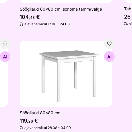
Tab
Söögilaud 80x80 cm, sonoma tamm/valge
26
104
€
,43
a
ajavahemikul 17.08 - 24.08
Söögilaud 80x80 cm
Otsi sarnaseid
Söögilaud 80x80 cm
119
€
,26
ajavahemikul 28.08 - 04.09