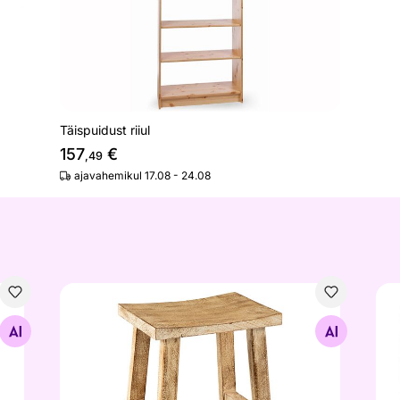
Täispuidust riiul
157
€
,49
ajavahemikul 17.08 - 24.08
Taburet Finca 40x30 cm
Söö
Otsi sarnaseid