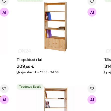
Täispuidust riiul
Täis
Otsi sarnaseid
Täispuidust riiul
Täis
209
€
31
,65
ajavahemikul 17.08 - 24.08
a
Toodetud Eestis
Täispuidust riiul
Otsi sarnaseid