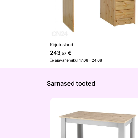
Kirjutuslaud
243
€
,57
ajavahemikul 17.08 - 24.08
Sarnased tooted
Söögilaud Chambord
Otsi sarnaseid