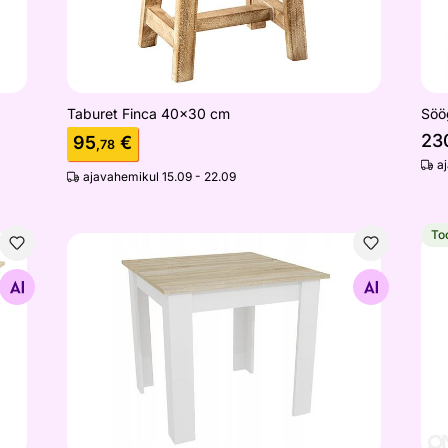
Taburet Finca 40x30 cm
Söö
23
95
€
,78
a
ajavahemikul 15.09 - 22.09
To
Söögilaud 80x80 cm, sonoma tamm/valge
Tab
Otsi sarnaseid