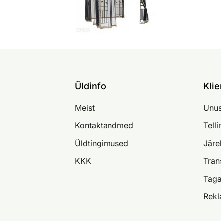
Üldinfo
Klie
Meist
Unus
Kontaktandmed
Tell
Üldtingimused
Järe
KKK
Tran
Taga
Rekl