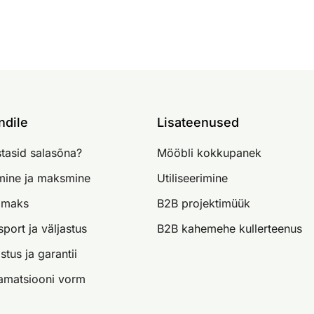
ndile
Lisateenused
tasid salasõna?
Mööbli kokkupanek
imine ja maksmine
Utiliseerimine
lmaks
B2B projektimüük
sport ja väljastus
B2B kahemehe kullerteenus
stus ja garantii
amatsiooni vorm