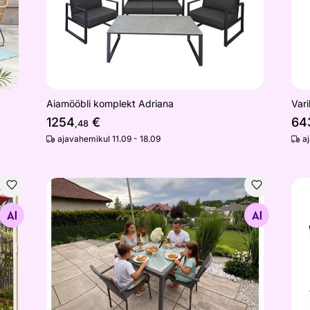
Aiamööbli komplekt Adriana
Vari
1254
€
64
,48
ajavahemikul 11.09 - 18.09
a
Aiamööbli komplekt Eccellente
Aia
Otsi sarnaseid