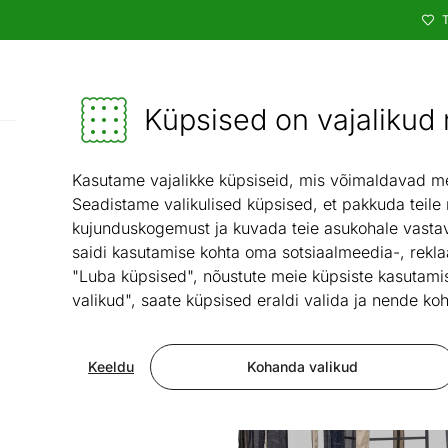
T
Kataloog
Mööbel ja sisustus - ON24
Küpsised on vajalikud n
Kasutame vajalikke küpsiseid, mis võimaldavad meie
Seadistame valikulised küpsised, et pakkuda teile
kujunduskogemust ja kuvada teie asukohale vastav
saidi kasutamise kohta oma sotsiaalmeedia-, rekla
"Luba küpsised", nõustute meie küpsiste kasutamis
valikud", saate küpsised eraldi valida ja nende koh
Keeldu
Kohanda valikud