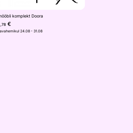
mööbli komplekt Doora
5
€
,78
javahemikul 24.08 - 31.08