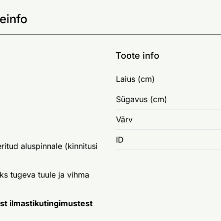
einfo
Toote info
Laius (cm)
Sügavus (cm)
Värv
ID
itud aluspinnale (kinnitusi
ks tugeva tuule ja vihma
st ilmastikutingimustest