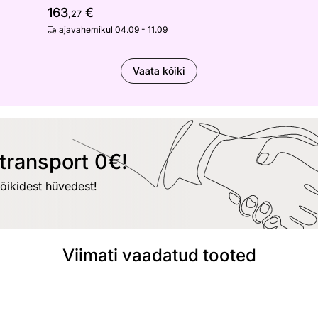
163
€
,27
ajavahemikul 04.09 - 11.09
Vaata kõiki
transport 0€!
kõikidest hüvedest!
Viimati vaadatud tooted