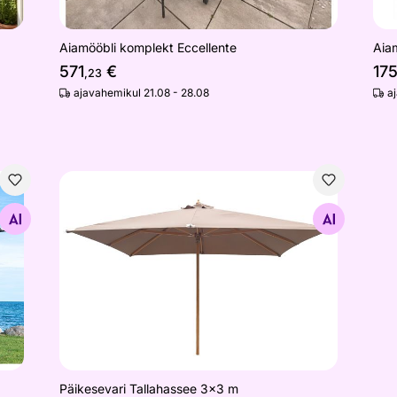
Aiamööbli komplekt Eccellente
Aia
571
€
17
,23
ajavahemikul 21.08 - 28.08
a
Päikesevari Tallahassee 3x3 m
Otsi sarnaseid
Päikesevari Tallahassee 3x3 m