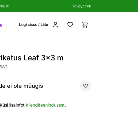
isid!
По-русски
ng
Logi sisse / Liitu
ikatus Leaf 3x3 m
3682
e ei ole müügis
Küsi lisainfot
klienditeenindusest
.