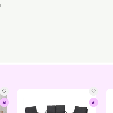
d
Aiamööbli komplekt Adriana
Var
Otsi sarnaseid