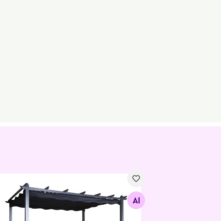
ikatus Lazio, must
Otsi sarnaseid