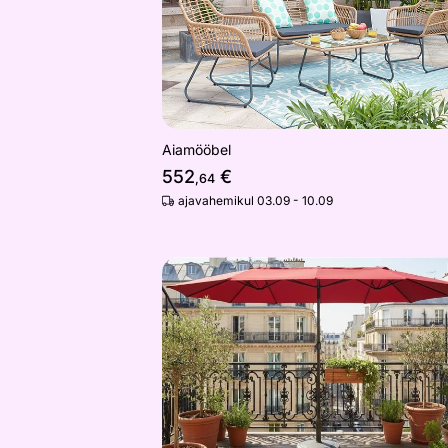
Aiamööbel
552
€
,64
ajavahemikul 03.09 - 10.09
Päikesevari Tilia 460x270 cm
Otsi sarnaseid