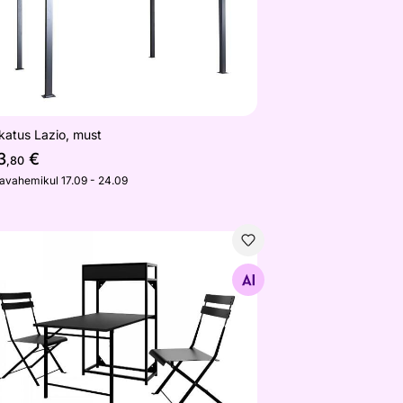
katus Lazio, must
3
€
,80
javahemikul 17.09 - 24.09
mööbli komplekt Doora
Otsi sarnaseid