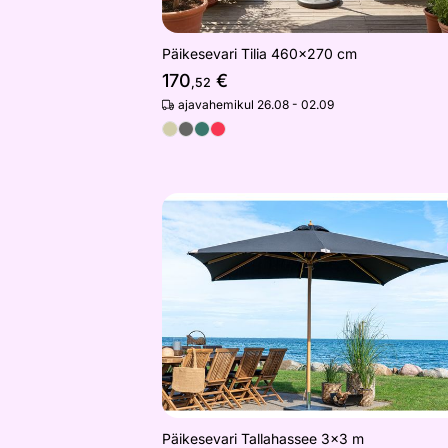
Päikesevari Tilia 460x270 cm
170
€
,52
ajavahemikul 26.08 - 02.09
Päikesevari Tallahassee 3x3 m
Otsi sarnaseid
Päikesevari Tallahassee 3x3 m