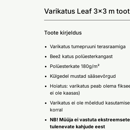
Varikatus Leaf 3x3 m toot
Toote kirjeldus
Varikatus tumepruuni terasraamiga
Beež katus polüesterkangast
Polüesterkate 180g/m²
Külgedel mustad sääsevõrgud
Hoiatus: varikatus peab olema fikseer
ei ole kaasas)
Varikatus ei ole mõeldud kasutamise
korral
NB! Müüja ei vastuta ekstreemsete
tulenevate kahjude eest