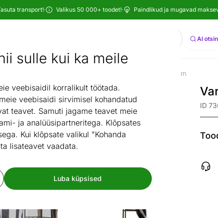
asuta transport!
·
Valikus 50 000+ toodet!
·
Paindlikud ja mugavad maksevi
Otsi
AI otsi
ii sulle kui ka meile
Aiakaubad
Õuetarvikud
Varikatus Leaf 3x3 m
/
/
 veebisaidil korralikult töötada.
Var
 meie veebisaidi sirvimisel kohandatud
ID 7
at teavet. Samuti jagame teavet meie
ami- ja analüüsipartneritega. Klõpsates
ega. Kui klõpsate valikul "Kohanda
Tood
ta lisateavet vaadata.
Luba küpsised