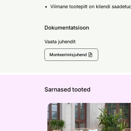
Viimane tootepilt on kliendi saadetu
Dokumentatsioon
Vaata juhendit
Monteerimisjuhend
Sarnased tooted
Aiamööbel
Otsi sarnaseid