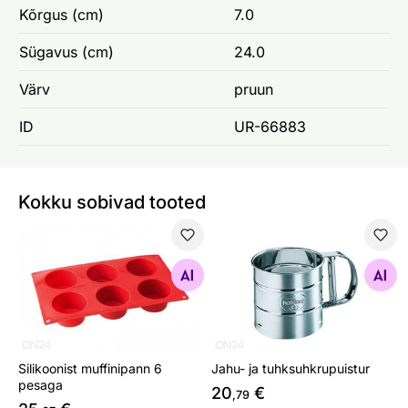
Kõrgus (cm)
7.0
Sügavus (cm)
24.0
Värv
pruun
ID
UR-66883
Kokku sobivad tooted
Silikoonist muffinipann 6 pesaga
Jahu- ja tuhksuhkrupuistur
Otsi sarnaseid
Otsi sarnaseid
Silikoonist muffinipann 6
Jahu- ja tuhksuhkrupuistur
pesaga
20
€
,79