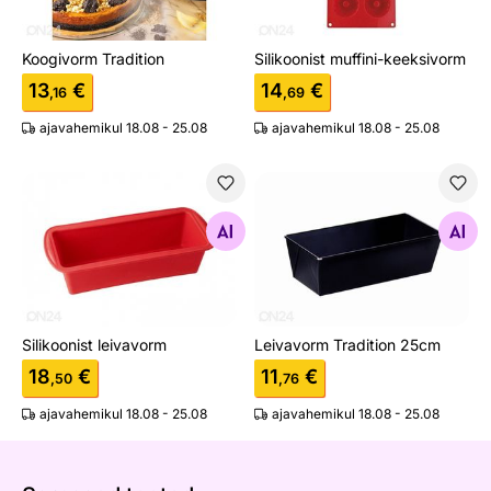
Koogivorm Tradition
Silikoonist muffini-keeksivorm
13
€
14
€
,16
,69
ajavahemikul 18.08 - 25.08
ajavahemikul 18.08 - 25.08
Silikoonist leivavorm
Leivavorm Tradition 25cm
Otsi sarnaseid
Otsi sarnaseid
Silikoonist leivavorm
Leivavorm Tradition 25cm
18
€
11
€
,50
,76
ajavahemikul 18.08 - 25.08
ajavahemikul 18.08 - 25.08