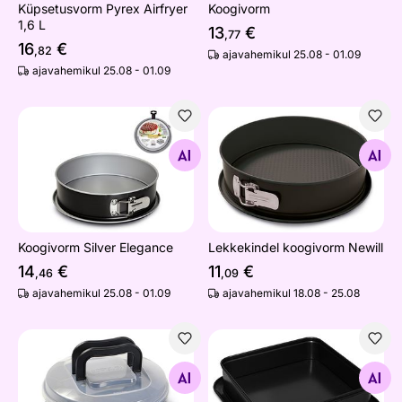
Küpsetusvorm Pyrex Airfryer
Koogivorm
1,6 L
13
€
,77
16
€
,82
ajavahemikul 25.08 - 01.09
ajavahemikul 25.08 - 01.09
Koogivorm Silver Elegance
Lekkekindel koogivorm Newi
Otsi sarnaseid
Otsi sarnaseid
Koogivorm Silver Elegance
Lekkekindel koogivorm Newill
14
€
11
€
,46
,09
ajavahemikul 25.08 - 01.09
ajavahemikul 18.08 - 25.08
Koogivorm kaanega Ø 26 cm
Koogivorm
Otsi sarnaseid
Otsi sarnaseid