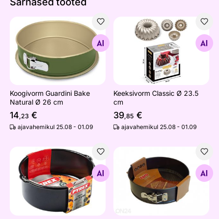
Sarnased tooted
Koogivorm Guardini Bake Natural Ø 26 cm
Keeksivorm Classic Ø 23.5 
Otsi sarnaseid
Otsi sarnaseid
Koogivorm Guardini Bake
Keeksivorm Classic Ø 23.5
Natural Ø 26 cm
cm
14
€
39
€
,23
,85
ajavahemikul 25.08 - 01.09
ajavahemikul 25.08 - 01.09
Küpsetusvorm Pyrex Airfryer 1,6 L
Koogivorm
Otsi sarnaseid
Otsi sarnaseid