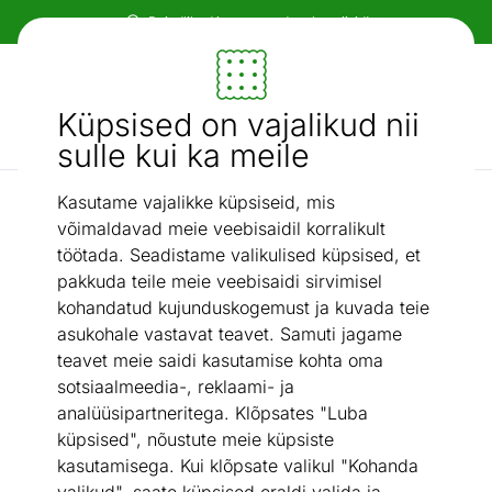
Paindlikud ja mugavad makseviisid!
Mööbel ja sisustus - ON24
Küpsised on vajalikud nii
Otsi...
AI otsing
sulle kui ka meile
Kasutame vajalikke küpsiseid, mis
Küpsetus- ja koogivormid
Koogivorm Tradition Ø 24 cm
/
võimaldavad meie veebisaidil korralikult
töötada. Seadistame valikulised küpsised, et
pakkuda teile meie veebisaidi sirvimisel
kohandatud kujunduskogemust ja kuvada teie
asukohale vastavat teavet. Samuti jagame
teavet meie saidi kasutamise kohta oma
sotsiaalmeedia-, reklaami- ja
analüüsipartneritega. Klõpsates "Luba
küpsised", nõustute meie küpsiste
kasutamisega. Kui klõpsate valikul "Kohanda