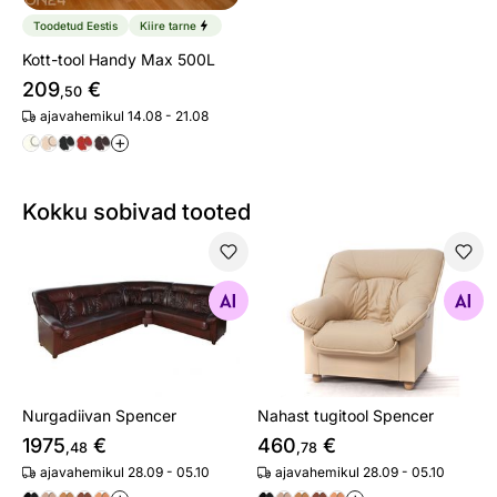
Toodetud Eestis
Kiire tarne
Kott-tool Handy Max 500L
209
€
,50
ajavahemikul 14.08 - 21.08
+
Kokku sobivad tooted
Nurgadiivan Spencer
Nahast tugitool Spencer
Otsi sarnaseid
Otsi sarnaseid
Nurgadiivan Spencer
Nahast tugitool Spencer
1975
€
460
€
,48
,78
ajavahemikul 28.09 - 05.10
ajavahemikul 28.09 - 05.10