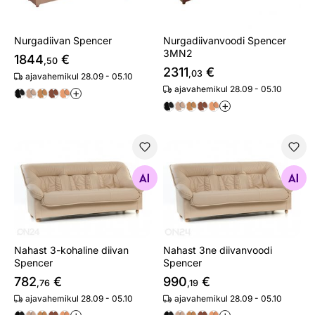
Nurgadiivan Spencer
Nurgadiivanvoodi Spencer
3MN2
1844
€
,50
2311
€
,03
ajavahemikul 28.09 - 05.10
ajavahemikul 28.09 - 05.10
+
+
Nahast 3-kohaline diivan Spencer
Nahast 3ne diivanvoodi Spe
Otsi sarnaseid
Otsi sarnaseid
Nahast 3-kohaline diivan
Nahast 3ne diivanvoodi
Spencer
Spencer
782
€
990
€
,76
,19
ajavahemikul 28.09 - 05.10
ajavahemikul 28.09 - 05.10