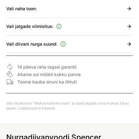
Vali
naha toon:
Vali
jalgade viimistlus:
Vali
diivani nurga suund:
14 päeva raha tagasi garantii
Aitame sul mööbli kokku panna
Toome kauba sinuni ka õhtuti
Vali ostukorvis "Maksa kolmes osas" ja saad jagada oma makse 3 kuu
peale. Lisatasusid ei kaasne.
Nurgadiivanvoodi Spencer