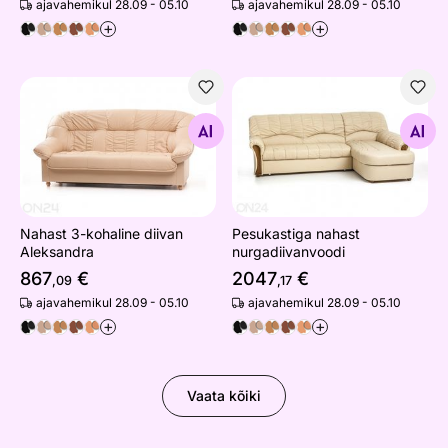
ajavahemikul 28.09 - 05.10
ajavahemikul 28.09 - 05.10
+
+
Nahast 3-kohaline diivan Aleksandra
Pesukastiga nahast nurgadii
Otsi sarnaseid
Otsi sarnaseid
Nahast 3-kohaline diivan
Pesukastiga nahast
Aleksandra
nurgadiivanvoodi
867
€
2047
€
,09
,17
ajavahemikul 28.09 - 05.10
ajavahemikul 28.09 - 05.10
+
+
Vaata kõiki