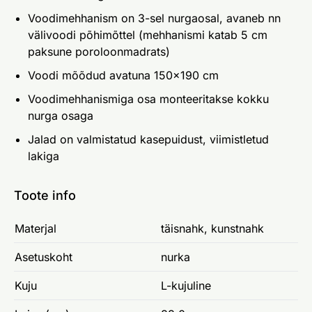
Voodimehhanism on 3-sel nurgaosal, avaneb nn
välivoodi põhimõttel (mehhanismi katab 5 cm
paksune poroloonmadrats)
Voodi mõõdud avatuna 150x190 cm
Voodimehhanismiga osa monteeritakse kokku
nurga osaga
Jalad on valmistatud kasepuidust, viimistletud
lakiga
Toote info
Materjal
täisnahk, kunstnahk
Asetuskoht
nurka
Kuju
L-kujuline