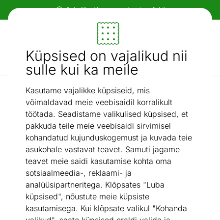
Paindlikud ja mugavad makseviisid!
Mööbel ja sisustus - ON24
Küpsised on vajalikud nii
Otsi...
AI otsing
sulle kui ka meile
Kasutame vajalikke küpsiseid, mis
Nurgadiivanid
Nurgadiivanvoodi Spencer
/
võimaldavad meie veebisaidil korralikult
töötada. Seadistame valikulised küpsised, et
pakkuda teile meie veebisaidi sirvimisel
kohandatud kujunduskogemust ja kuvada teie
asukohale vastavat teavet. Samuti jagame
teavet meie saidi kasutamise kohta oma
sotsiaalmeedia-, reklaami- ja
analüüsipartneritega. Klõpsates "Luba
küpsised", nõustute meie küpsiste
kasutamisega. Kui klõpsate valikul "Kohanda