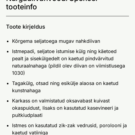
tooteinfo
Toote kirjeldus
Kõrgema seljatoega mugav nahkdiivan
Istmepadi, seljatoe istumise külg ning käetoed
pealt ja sisekülgedelt on kaetud pindvärvitud
naturaalnahaga (pildil olev diivan on viimistlusega
1030)
Tagakülg, otsad ning esikülje alaosa on kaetud
kunstnahaga
Karkass on valmistatud oksavabast kuivast
okaspuidust, lisaks on kasutatud kasevineeri ja
puitkiudplaati
Istmes on kasutatud zik-zak vedrusid, porolooni ja
kaetud vatiiniga