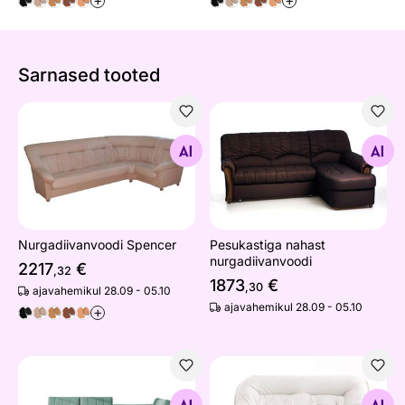
+
+
Sarnased tooted
Nurgadiivanvoodi Spencer
Pesukastiga nahast nurgadii
Otsi sarnaseid
Otsi sarnaseid
Nurgadiivanvoodi Spencer
Pesukastiga nahast
nurgadiivanvoodi
2217
€
,32
1873
€
,30
ajavahemikul 28.09 - 05.10
ajavahemikul 28.09 - 05.10
+
Nurgadiivanvoodi
Laste diivan Mini Spencer