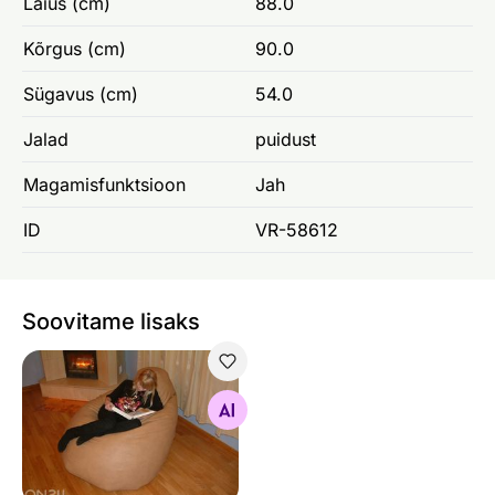
Laius (cm)
88.0
Kõrgus (cm)
90.0
Sügavus (cm)
54.0
Jalad
puidust
Magamisfunktsioon
Jah
ID
VR-58612
Soovitame lisaks
Kott-tool Handy Max 500L
Otsi sarnaseid