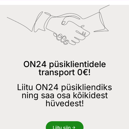
ON24 püsiklientidele
transport 0€!
Liitu ON24 püsikliendiks
ning saa osa kõikidest
hüvedest!
Liitu siin