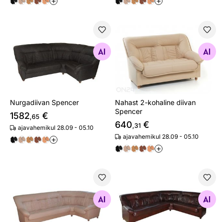
+
+
Nurgadiivan Spencer
Nahast 2-kohaline diivan Sp
Otsi sarnaseid
Otsi sarnaseid
Nurgadiivan Spencer
Nahast 2-kohaline diivan
Spencer
1582
€
,65
640
€
,31
ajavahemikul 28.09 - 05.10
ajavahemikul 28.09 - 05.10
+
+
Nurgadiivan Spencer
Nurgadiivanvoodi Spencer
Otsi sarnaseid
Otsi sarnaseid