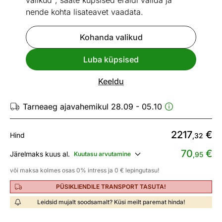
valikud", saate küpsised eraldi valida ja
nende kohta lisateavet vaadata.
Kohanda valikud
Mõõtmed
Vaata sarnaseid
Luba küpsised
Nurgadiivanvoodi Spencer
Keeldu
ID 58612
Tarneaeg ajavahemikul 28.09 - 05.10
2217
€
Hind
,32
70
€
Järelmaks kuus al.
Kuutasu arvutamine
,95
või maksa kolmes osas 0% intress ja 0 € lepingutasu!
PÜSIKLIENDILE TRANSPORT TASUTA!
Leidsid mujalt soodsamalt? Küsi meilt paremat hinda!