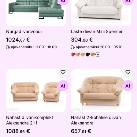
Otsi sarnaseid
Otsi sarnaseid
Nurgadiivanvoodi
Laste diivan Mini Spencer
1024
€
304
€
,87
,90
ajavahemikul 11.09 - 18.09
ajavahemikul 28.09 - 05.10
+
Nahast diivanikomplekt Aleksandra 2+1
Nahast 2-kohaline diivan Al
Otsi sarnaseid
Otsi sarnaseid
Nahast diivanikomplekt
Nahast 2-kohaline diivan
Aleksandra 2+1
Aleksandra
1088
€
657
€
,96
,91