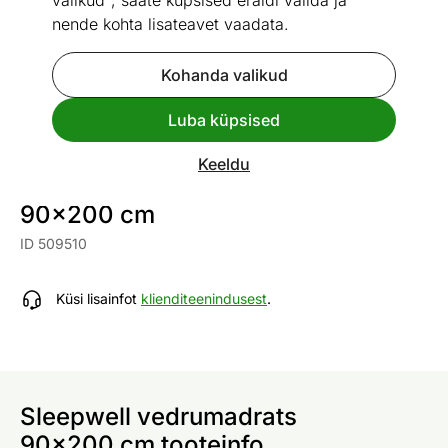
valikud", saate küpsised eraldi valida ja
nende kohta lisateavet vaadata.
Kohanda valikud
Go to slide 1
Go to slide 2
Luba küpsised
Mõõtmed
Vaata sarnaseid
Keeldu
Sleepwell vedrumadrats
90x200 cm
ID 509510
Küsi lisainfot
klienditeenindusest
.
Sleepwell vedrumadrats
90x200 cm tooteinfo