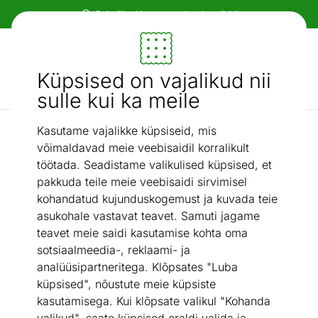
Paindlikud ja mugavad makseviisid!
Mööbel ja sisustus - ON24
Küpsised on vajalikud nii
Otsi...
AI otsing
sulle kui ka meile
Kasutame vajalikke küpsiseid, mis
Uued tooted
Sleepwell vedrumadrats 90x200 cm
/
võimaldavad meie veebisaidil korralikult
töötada. Seadistame valikulised küpsised, et
pakkuda teile meie veebisaidi sirvimisel
kohandatud kujunduskogemust ja kuvada teie
asukohale vastavat teavet. Samuti jagame
teavet meie saidi kasutamise kohta oma
sotsiaalmeedia-, reklaami- ja
analüüsipartneritega. Klõpsates "Luba
küpsised", nõustute meie küpsiste
kasutamisega. Kui klõpsate valikul "Kohanda