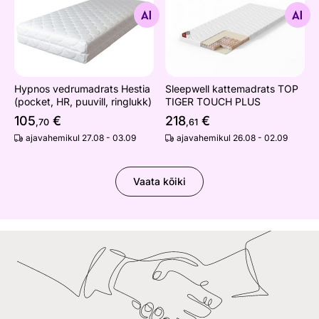
Otsi sarnaseid
Otsi sarnaseid
Hypnos vedrumadrats Hestia
Sleepwell kattemadrats TOP
(pocket, HR, puuvill, ringlukk)
TIGER TOUCH PLUS
105
€
218
€
,70
,61
ajavahemikul 27.08 - 03.09
ajavahemikul 26.08 - 02.09
Vaata kõiki