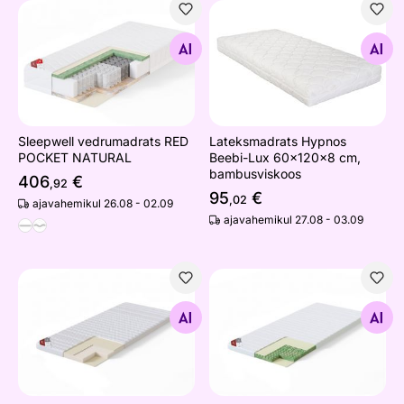
Sleepwell vedrumadrats RED POCKET NATURAL
Lateksmadrats Hypnos Beeb
Otsi sarnaseid
Otsi sarnaseid
Sleepwell vedrumadrats RED
Lateksmadrats Hypnos
POCKET NATURAL
Beebi-Lux 60x120x8 cm,
bambusviskoos
406
€
,92
95
€
,02
ajavahemikul 26.08 - 02.09
ajavahemikul 27.08 - 03.09
Sleepwell kattemadrats TOP LATEX LUX
Sleepwell kattemadrats T
Otsi sarnaseid
Otsi sarnaseid