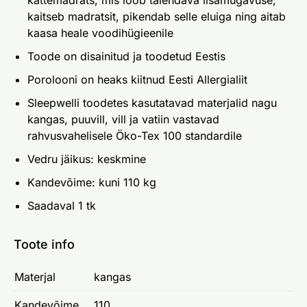
kaitseb madratsit, pikendab selle eluiga ning aitab
kaasa heale voodihügieenile
Toode on disainitud ja toodetud Eestis
Porolooni on heaks kiitnud Eesti Allergialiit
Sleepwelli toodetes kasutatavad materjalid nagu
kangas, puuvill, vill ja vatiin vastavad
rahvusvahelisele Öko-Tex 100 standardile
Vedru jäikus: keskmine
Kandevõime: kuni 110 kg
Saadaval 1 tk
Toote info
Materjal
kangas
Kandevõime
110