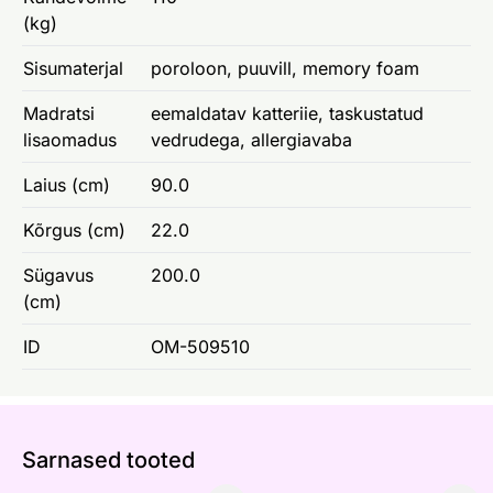
(kg)
Sisumaterjal
poroloon, puuvill, memory foam
Madratsi
eemaldatav katteriie, taskustatud
lisaomadus
vedrudega, allergiavaba
Laius (cm)
90.0
Kõrgus (cm)
22.0
Sügavus
200.0
(cm)
ID
OM-509510
Sarnased tooted