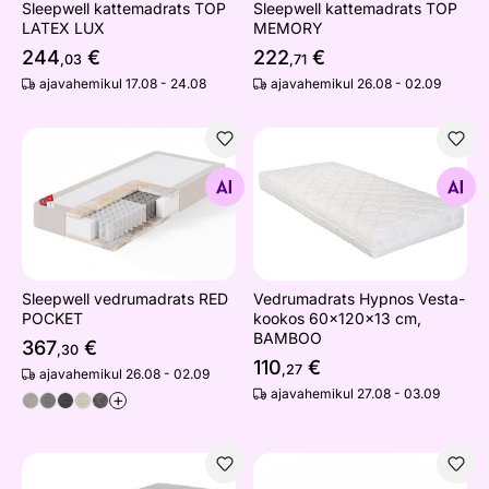
Sleepwell kattemadrats TOP
Sleepwell kattemadrats TOP
LATEX LUX
MEMORY
244
€
222
€
,03
,71
ajavahemikul 17.08 - 24.08
ajavahemikul 26.08 - 02.09
Sleepwell vedrumadrats RED POCKET
Vedrumadrats Hypnos Vest
Otsi sarnaseid
Otsi sarnaseid
Sleepwell vedrumadrats RED
Vedrumadrats Hypnos Vesta-
POCKET
kookos 60x120x13 cm,
BAMBOO
367
€
,30
110
€
,27
ajavahemikul 26.08 - 02.09
ajavahemikul 27.08 - 03.09
+
Hypnos vedrumadrats Hestia (pocket, HR, puuvill, ringlu
Sleepwell kattemadrats TO