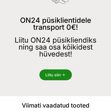
ON24 püsiklientidele
transport 0€!
Liitu ON24 püsikliendiks
ning saa osa kõikidest
hüvedest!
Liitu siin
Viimati vaadatud tooted