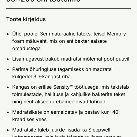
Toote kirjeldus
Ühel poolel 3cm naturaalne lateks, teisel Memory
foam mäluvaht, mis on antibakteriaalsete
omadustega
Lisamugavust pakub madratsi mõlemal pool puuvill
Parima õhuringluse tagamiseks on madratsi
külgedel 3D-kangast riba
Kangas on erilise Sensity™ töötlusega, mis takistab
tolmulestade, hallituse ja kahjulike bakterite teket
ning neutraliseerib ebameeldivad lõhnad
Madratsikate on eemaldatav ja pestav kuni 40-
kraadises vees
Madratsile tuleb juurde lisada ka Sleepwelli
kattemadrats, mis loob täiendava lisamugavuse,