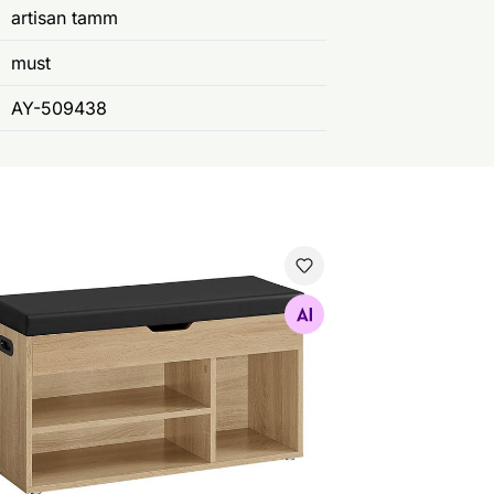
artisan tamm
must
AY-509438
anõuderiiul/ pink
Otsi sarnaseid