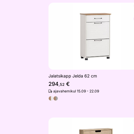
Jalatsikapp Jelda 62 cm
Otsi sarnaseid
Jalatsikapp Jelda 62 cm
294
€
,52
ajavahemikul 15.09 - 22.09
Jalatsikapp Emmik
Otsi sarnaseid