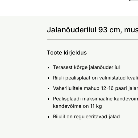
Jalanõuderiiul 93 cm, mus
Toote kirjeldus
Terasest kõrge jalanõuderiiul
Riiuli pealisplaat on valmistatud kval
Vaheriiulitele mahub 12-16 paari jal
Pealisplaadi maksimaalne kandevõime
kandevõime on 11 kg
Riiulil on reguleeritavad jalad