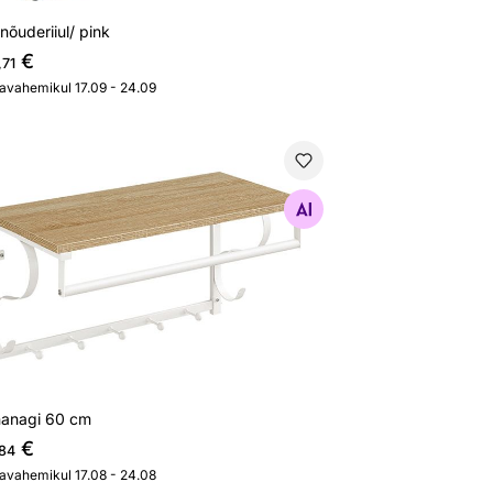
nõuderiiul/ pink
€
,71
javahemikul 17.09 - 24.09
nanagi 60 cm
Otsi sarnaseid
nanagi 60 cm
€
,84
javahemikul 17.08 - 24.08