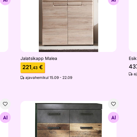
Jalatsikapp Malea
Esi
43
221
€
,43
a
ajavahemikul 15.09 - 22.09
Jalatsikapp Indy
Otsi sarnaseid