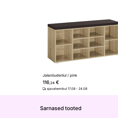
Jalanõuderiiul / pink
Otsi sarnaseid
Jalanõuderiiul / pink
116
€
,24
ajavahemikul 17.08 - 24.08
Sarnased tooted