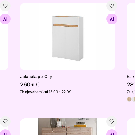
Jalatsikapp City
Esi
Otsi sarnaseid
Jalatsikapp City
Esi
260
€
28
,11
ajavahemikul 15.09 - 22.09
a
Jalatsikapp Malea
Esi
Otsi sarnaseid