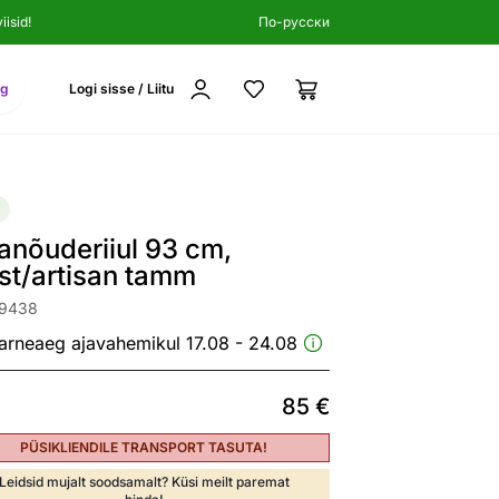
isid!
По-русски
ng
Logi sisse / Liitu
anõuderiiul 93 cm,
st/artisan tamm
09438
arneaeg ajavahemikul 17.08 - 24.08
85
€
PÜSIKLIENDILE TRANSPORT TASUTA!
Leidsid mujalt soodsamalt? Küsi meilt paremat