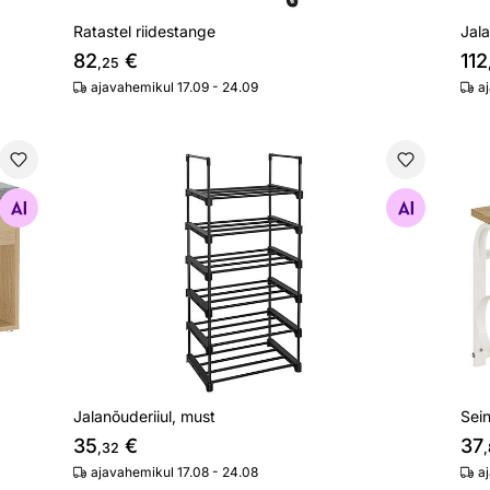
Ratastel riidestange
Jala
82
€
112
,25
ajavahemikul 17.09 - 24.09
a
Jalanõuderiiul, must
Sei
Otsi sarnaseid
Jalanõuderiiul, must
Sei
35
€
37
,32
ajavahemikul 17.08 - 24.08
a