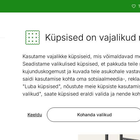
T
Kataloog
Mööbel ja sisustus - ON24
Küpsised on vajalikud n
Kasutame vajalikke küpsiseid, mis võimaldavad meie
Seadistame valikulised küpsised, et pakkuda teile
kujunduskogemust ja kuvada teie asukohale vastav
saidi kasutamise kohta oma sotsiaalmeedia-, rekla
"Luba küpsised", nõustute meie küpsiste kasutamis
valikud", saate küpsised eraldi valida ja nende koh
Keeldu
Kohanda valikud