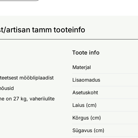
t/artisan tamm tooteinfo
Toote info
Materjal
iteetsest mööbliplaadist
Lisaomadus
anõusid
Asetuskoht
 on 27 kg, vaheriiulite
Laius (cm)
Kõrgus (cm)
Sügavus (cm)