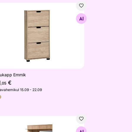
kukapp Emmik
Otsi sarnaseid
kukapp Emmik
1
€
,05
javahemikul 15.09 - 22.09
kumööblikomplekt Lena 100 cm
Otsi sarnaseid