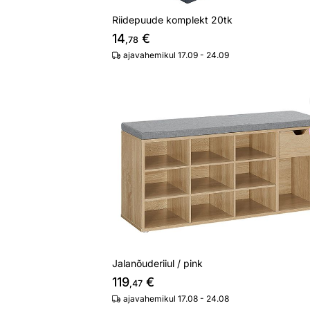
Riidepuude komplekt 20tk
14
€
,78
ajavahemikul 17.09 - 24.09
Jalanõuderiiul / pink
Otsi sarnaseid
Jalanõuderiiul / pink
119
€
,47
ajavahemikul 17.08 - 24.08