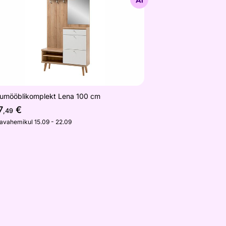
kumööblikomplekt Lena 100 cm
7
€
,49
javahemikul 15.09 - 22.09