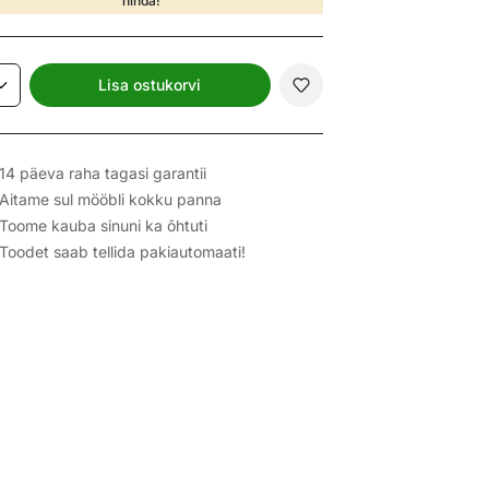
hinda!
Lisa ostukorvi
14 päeva raha tagasi garantii
Aitame sul mööbli kokku panna
Toome kauba sinuni ka õhtuti
Toodet saab tellida pakiautomaati!