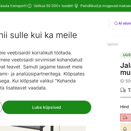
asuta transport!
·
Valikus 50 000+ toodet!
·
Paindlikud ja mugavad maksevi
Otsi
AI otsi
ii sulle kui ka meile
Uued tooted
Jalanõuderiiul 93 cm, must/artisan tamm
/
 veebisaidil korralikult töötada.
UUS
 meie veebisaidi sirvimisel kohandatud
Jal
at teavet. Samuti jagame teavet meie
mu
ami- ja analüüsipartneritega. Klõpsates
ega. Kui klõpsate valikul "Kohanda
ID 5
ta lisateavet vaadata.
T
Hind
Luba küpsised