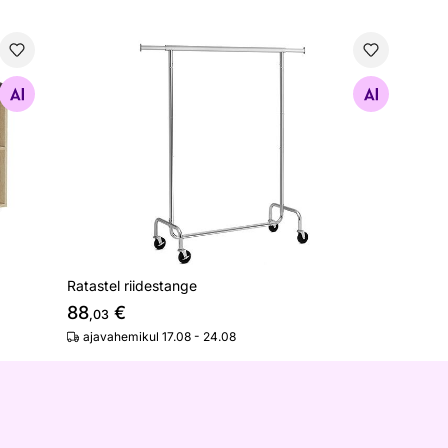
Ratastel riidestange
Otsi sarnaseid
Ratastel riidestange
88
€
,03
ajavahemikul 17.08 - 24.08