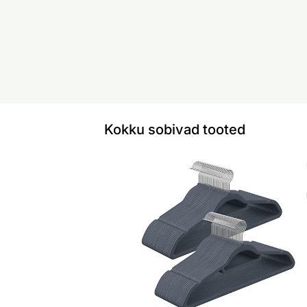
Kokku sobivad tooted
Riidepuude komplekt 20tk
Otsi sarnaseid