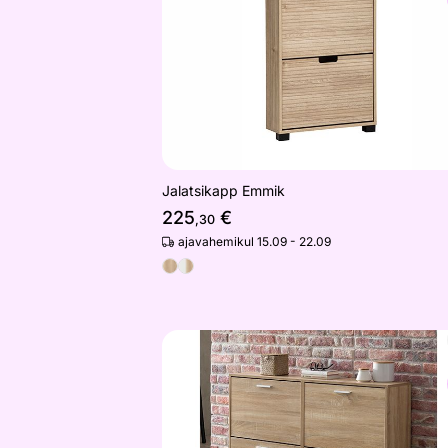
Jalatsikapp Emmik
225
€
,30
ajavahemikul 15.09 - 22.09
Jalanõudekapp Regal, sonoma tamm
Otsi sarnaseid