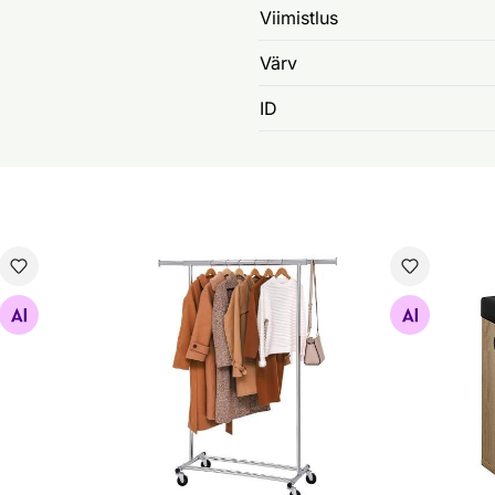
Viimistlus
Värv
ID
Ratastel riidestange
Jal
Otsi sarnaseid