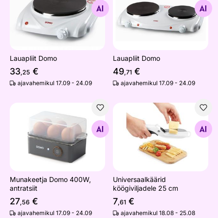
Otsi sarnaseid
Otsi sarnaseid
Lauapliit Domo
Lauapliit Domo
33
€
49
€
,25
,71
ajavahemikul 17.09 - 24.09
ajavahemikul 17.09 - 24.09
Munakeetja Domo 400W, antratsiit
Universaalkäärid köögivilja
Otsi sarnaseid
Otsi sarnaseid
Munakeetja Domo 400W,
Universaalkäärid
antratsiit
köögiviljadele 25 cm
27
€
7
€
,56
,61
ajavahemikul 17.09 - 24.09
ajavahemikul 18.08 - 25.08