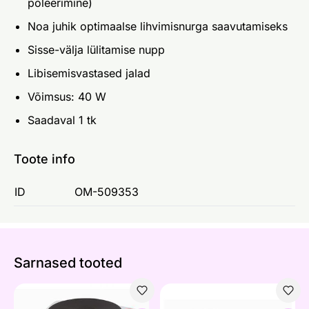
poleerimine)
Noa juhik optimaalse lihvimisnurga saavutamiseks
Sisse-välja lülitamise nupp
Libisemisvastased jalad
Võimsus: 40 W
Saadaval 1 tk
Toote info
ID
OM-509353
Sarnased tooted
Lauapliit Domo
Lauapliit Domo