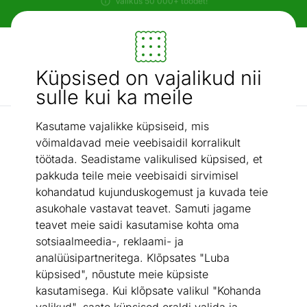
Paindlikud ja mugavad makseviisid!
Mööbel ja sisustus - ON24
Küpsised on vajalikud nii
Otsi...
AI otsing
sulle kui ka meile
Kasutame vajalikke küpsiseid, mis
Muu köögitehnika
Nugade teritaja elektriline
/
võimaldavad meie veebisaidil korralikult
töötada. Seadistame valikulised küpsised, et
pakkuda teile meie veebisaidi sirvimisel
kohandatud kujunduskogemust ja kuvada teie
asukohale vastavat teavet. Samuti jagame
teavet meie saidi kasutamise kohta oma
sotsiaalmeedia-, reklaami- ja
analüüsipartneritega. Klõpsates "Luba
küpsised", nõustute meie küpsiste
kasutamisega. Kui klõpsate valikul "Kohanda