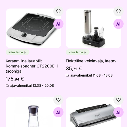
Keraamiline lauapliit Rommelsbacher CT2200E, 1 tsooni
Elektriline veiniavaja, laetav
Otsi sarnaseid
Otsi sarnaseid
Kiire tarne
Kiire tarne
Keraamiline lauapliit
Elektriline veiniavaja, laetav
Rommelsbacher CT2200E, 1
35
€
,72
tsooniga
ajavahemikul 11.08 - 18.08
175
€
,94
ajavahemikul 13.08 - 20.08
Pipra-/soolaveski, must
Vaakumpakendaja Caso VC1
Otsi sarnaseid
Otsi sarnaseid