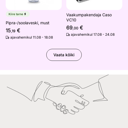
Kiire tarne
Vaakumpakendaja Caso
VC10
Pipra-/soolaveski, must
69
€
,00
15
€
,19
ajavahemikul 17.08 - 24.08
ajavahemikul 11.08 - 18.08
Vaata kõiki