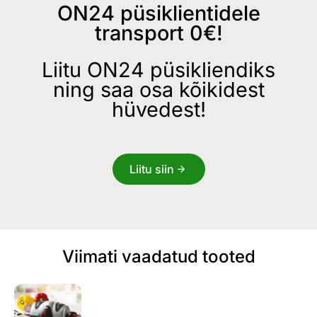
ON24 püsiklientidele
transport 0€!
Liitu ON24 püsikliendiks
ning saa osa kõikidest
hüvedest!
Liitu siin
Viimati vaadatud tooted