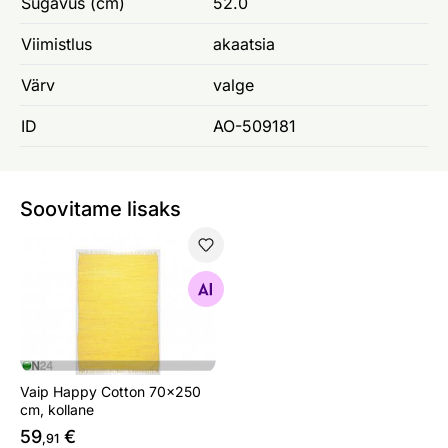
Sügavus (cm)
52.0
Viimistlus
akaatsia
Värv
valge
ID
AO-509181
Soovitame lisaks
Vaip Happy Cotton 70x250 cm, kollane
Otsi sarnaseid
Vaip Happy Cotton 70x250
cm, kollane
59
€
,91