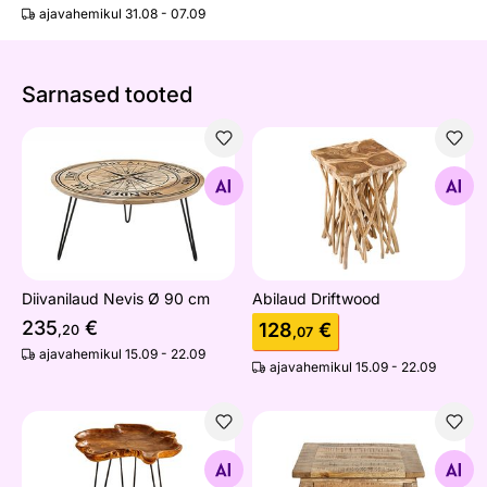
ajavahemikul 31.08 - 07.09
Sarnased tooted
Diivanilaud Nevis Ø 90 cm
Abilaud Driftwood
Otsi sarnaseid
Otsi sarnaseid
Diivanilaud Nevis Ø 90 cm
Abilaud Driftwood
235
€
128
€
,20
,07
ajavahemikul 15.09 - 22.09
ajavahemikul 15.09 - 22.09
Abilaud Wild
Diivanilaud Opium
Otsi sarnaseid
Otsi sarnaseid