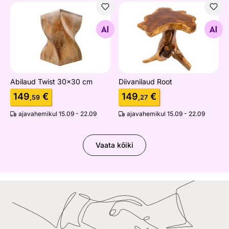
Abilaud Twist 30x30 cm
Diivanilaud Root
Otsi sarnaseid
Otsi sarnaseid
Abilaud Twist 30x30 cm
Diivanilaud Root
149
€
149
€
,59
,27
ajavahemikul 15.09 - 22.09
ajavahemikul 15.09 - 22.09
Vaata kõiki