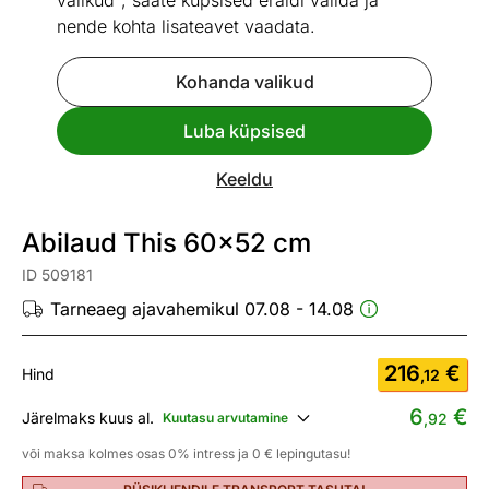
valikud", saate küpsised eraldi valida ja
nende kohta lisateavet vaadata.
Kohanda valikud
Go to slide 1
Go to slide 2
Go to slide 3
Luba küpsised
Mõõtmed
Vaata sarnaseid
Keeldu
UUS
Kiire tarne
Abilaud This 60x52 cm
ID 509181
Tarneaeg ajavahemikul 07.08 - 14.08
216
€
Hind
,12
6
€
Järelmaks kuus al.
Kuutasu arvutamine
,92
või maksa kolmes osas 0% intress ja 0 € lepingutasu!