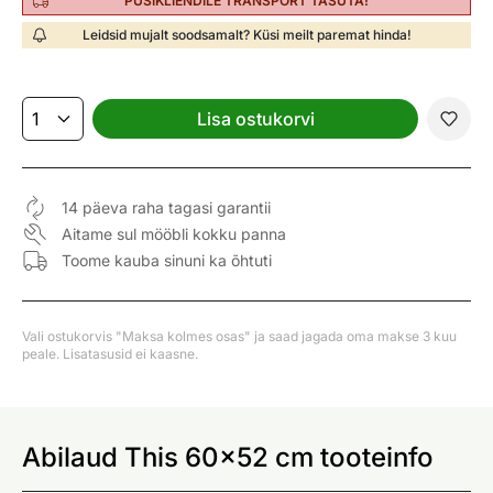
PÜSIKLIENDILE TRANSPORT TASUTA!
Leidsid mujalt soodsamalt? Küsi meilt paremat hinda!
Lisa ostukorvi
14 päeva raha tagasi garantii
Aitame sul mööbli kokku panna
Toome kauba sinuni ka õhtuti
Vali ostukorvis "Maksa kolmes osas" ja saad jagada oma makse 3 kuu
peale. Lisatasusid ei kaasne.
Abilaud This 60x52 cm tooteinfo