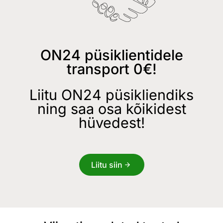
ON24 püsiklientidele
transport 0€!
Liitu ON24 püsikliendiks
ning saa osa kõikidest
hüvedest!
Liitu siin