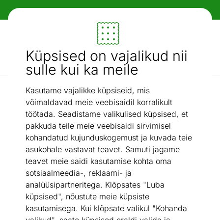
Paindlikud ja mugavad makseviisid!
Mööbel ja sisustus - ON24
Küpsised on vajalikud nii
Otsi...
AI otsing
sulle kui ka meile
Kasutame vajalikke küpsiseid, mis
Uued tooted
Abilaud This 60x52 cm
/
võimaldavad meie veebisaidil korralikult
töötada. Seadistame valikulised küpsised, et
pakkuda teile meie veebisaidi sirvimisel
kohandatud kujunduskogemust ja kuvada teie
asukohale vastavat teavet. Samuti jagame
teavet meie saidi kasutamise kohta oma
sotsiaalmeedia-, reklaami- ja
analüüsipartneritega. Klõpsates "Luba
küpsised", nõustute meie küpsiste
kasutamisega. Kui klõpsate valikul "Kohanda