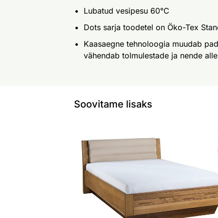
Lubatud vesipesu 60°C
Dots sarja toodetel on Öko-Tex Sta
Kaasaegne tehnoloogia muudab padja
vähendab tolmulestade ja nende alle
Soovitame lisaks
Voodi Velvet 140x200 cm
Otsi sarnaseid