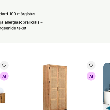
ndard 100 märgistus
 allergiasõbralikuks –
rgeenide teket
Riidekapp Cane
Voo
Otsi sarnaseid