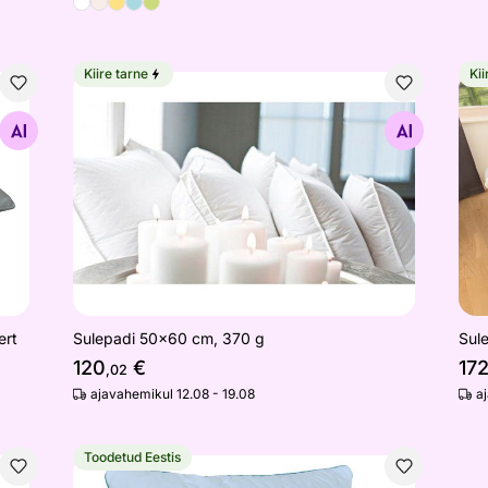
Kiire tarne
Kii
l Insert
Sulepadi 50x60 cm, 370 g
Sul
Otsi sarnaseid
ert
Sulepadi 50x60 cm, 370 g
Sul
120
€
17
,02
ajavahemikul 12.08 - 19.08
a
Toodetud Eestis
Padi Tencel 50x60 cm