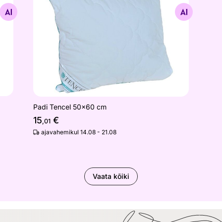
Otsi sarnaseid
Padi Tencel 50x60 cm
15
€
,01
ajavahemikul 14.08 - 21.08
Vaata kõiki