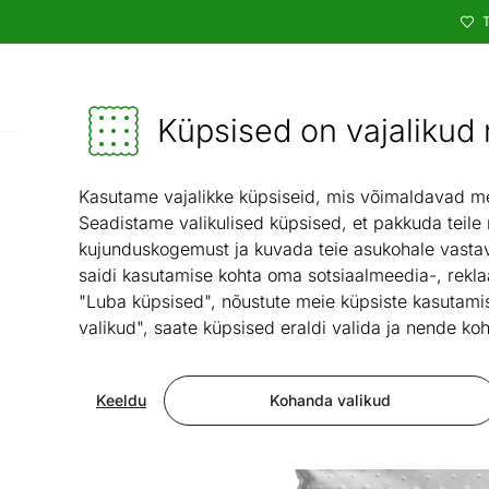
T
Kataloog
Mööbel ja sisustus - ON24
Küpsised on vajalikud n
Kasutame vajalikke küpsiseid, mis võimaldavad meie
Seadistame valikulised küpsised, et pakkuda teile
kujunduskogemust ja kuvada teie asukohale vastav
saidi kasutamise kohta oma sotsiaalmeedia-, rekla
"Luba küpsised", nõustute meie küpsiste kasutamis
valikud", saate küpsised eraldi valida ja nende koh
Keeldu
Kohanda valikud