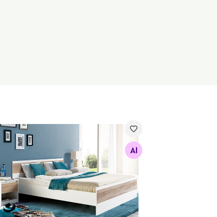
di Wenecja 160x200 cm
Otsi sarnaseid