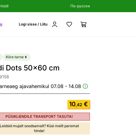
isid!
По-русски
ng
Logi sisse / Liitu
Kiire tarne
di Dots 50x60 cm
9158
arneaeg ajavahemikul 07.08 - 14.08
10
€
,42
PÜSIKLIENDILE TRANSPORT TASUTA!
Leidsid mujalt soodsamalt? Küsi meilt paremat
hinda!