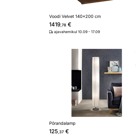
Voodi Velvet 140x200 cm
1419
€
,78
ajavahemikul 10.09 - 17.09
Põrandalamp
Otsi sarnaseid
Põrandalamp
125
€
,37