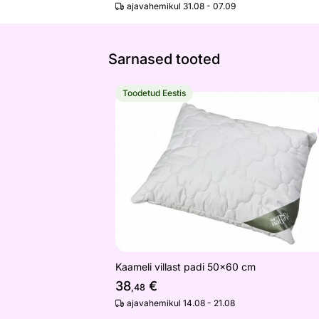
ajavahemikul 31.08 - 07.09
Sarnased tooted
Toodetud Eestis
Kaameli villast padi 50x60 cm
Otsi sarnaseid
Kaameli villast padi 50x60 cm
38
€
,48
ajavahemikul 14.08 - 21.08