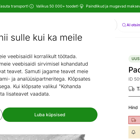
asuta transport!
·
Valikus 50 000+ toodet!
·
Paindlikud ja mugavad maksevi
Otsi
AI otsi
ii sulle kui ka meile
Uued tooted
Padi Dots 50x60 cm
/
 veebisaidil korralikult töötada.
UUS
 meie veebisaidi sirvimisel kohandatud
Pa
at teavet. Samuti jagame teavet meie
ami- ja analüüsipartneritega. Klõpsates
ID 50
ega. Kui klõpsate valikul "Kohanda
T
ta lisateavet vaadata.
Hind
Luba küpsised