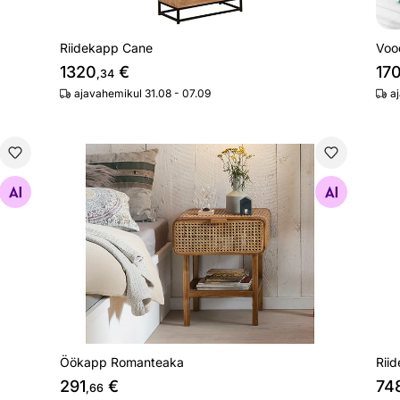
Riidekapp Cane
Voo
1320
€
17
,34
ajavahemikul 31.08 - 07.09
a
Öökapp Romanteaka
Rii
Otsi sarnaseid
Öökapp Romanteaka
Rii
291
€
74
,66