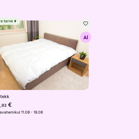
re tarne
etekk
Otsi sarnaseid
etekk
2
€
,93
javahemikul 11.08 - 18.08