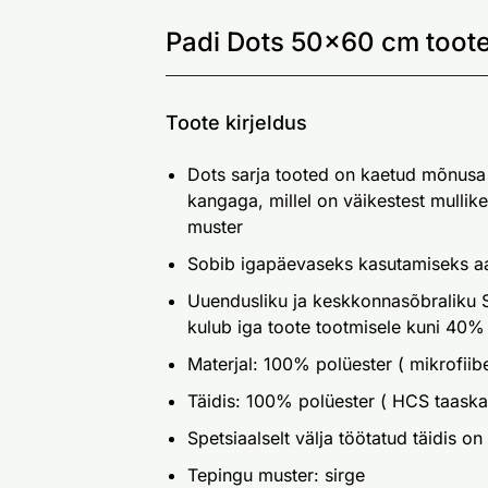
Padi Dots 50x60 cm toote
Toote kirjeldus
Dots sarja tooted on kaetud mõnusa
kangaga, millel on väikestest mullik
muster
Sobib igapäevaseks kasutamiseks aa
Uuendusliku ja keskkonnasõbraliku 
kulub iga toote tootmisele kuni 40% 
Materjal: 100% polüester ( mikrofiib
Täidis: 100% polüester ( HCS taask
Spetsiaalselt välja töötatud täidis on
Tepingu muster: sirge