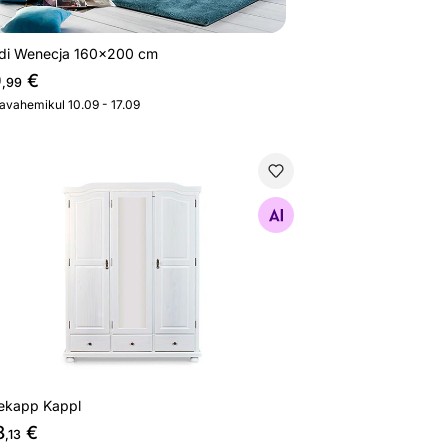
di Wenecja 160x200 cm
0
€
,99
javahemikul 10.09 - 17.09
dekapp Kappl
Otsi sarnaseid
dekapp Kappl
8
€
,13