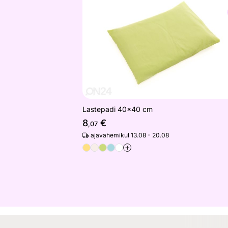
Otsi sarnaseid
Lastepadi 40x40 cm
8
€
,07
ajavahemikul 13.08 - 20.08
+