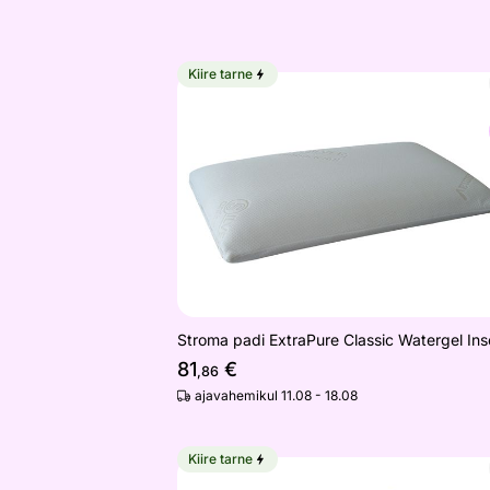
Kiire tarne
Stroma padi ExtraPure Classic Waterge
Otsi sarnaseid
Stroma padi ExtraPure Classic Watergel Ins
81
€
,86
ajavahemikul 11.08 - 18.08
Kiire tarne
Lastepadi 40x40 cm