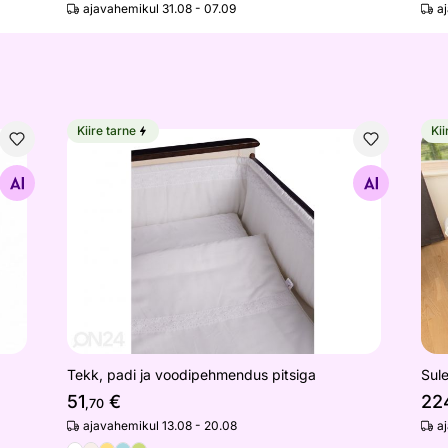
ajavahemikul 31.08 - 07.09
a
Kiire tarne
Kii
Tekk, padi ja voodipehmendus pitsiga
Sul
Otsi sarnaseid
Tekk, padi ja voodipehmendus pitsiga
Sul
51
€
22
,70
ajavahemikul 13.08 - 20.08
a