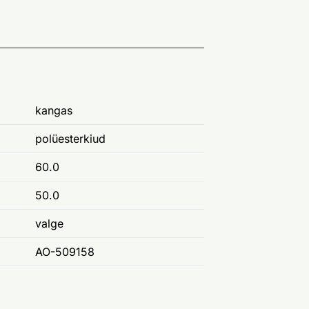
kangas
polüesterkiud
60.0
50.0
valge
AO-509158