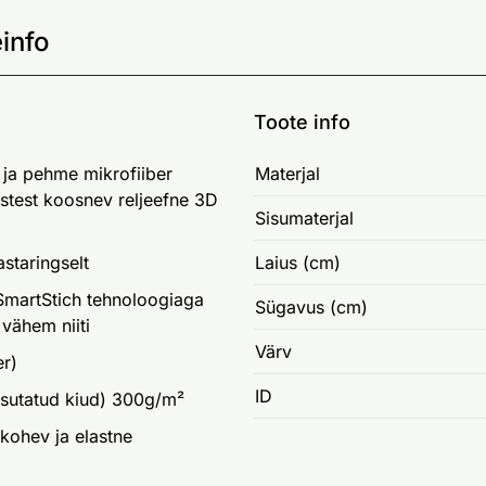
info
Toote info
 ja pehme mikrofiiber
Materjal
estest koosnev reljeefne 3D
Sisumaterjal
staringselt
Laius (cm)
SmartStich tehnoloogiaga
Sügavus (cm)
vähem niiti
Värv
er)
ID
asutatud kiud) 300g/m²
 kohev ja elastne