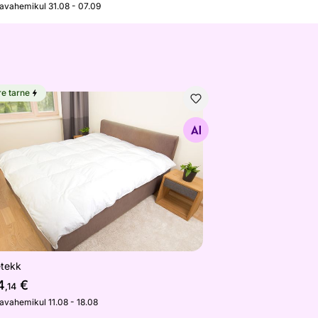
javahemikul 31.08 - 07.09
re tarne
etekk
Otsi sarnaseid
etekk
4
€
,14
javahemikul 11.08 - 18.08