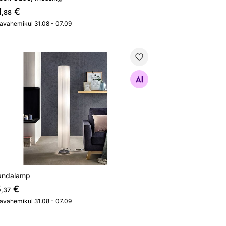
1
€
,88
javahemikul 31.08 - 07.09
andalamp
Otsi sarnaseid
andalamp
5
€
,37
javahemikul 31.08 - 07.09