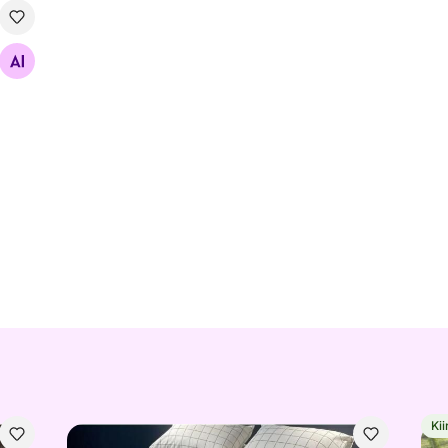
Kii
Päevatekk + 2 padjakatet
Sul