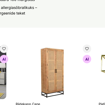
allergiasõbralikuks –
rgeenide teket
Riidekapp Cane
Pla
Otsi sarnaseid
Riidekapp Cane
Pla