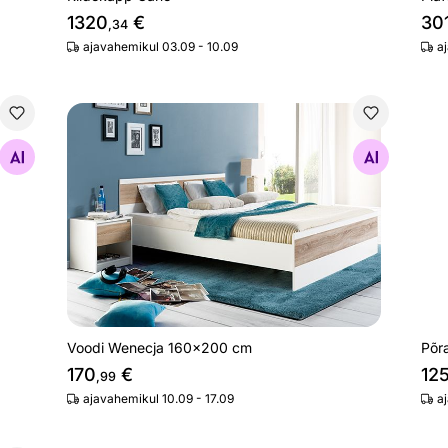
1320
€
30
,34
ajavahemikul 03.09 - 10.09
a
Voodi Wenecja 160x200 cm
Põr
Otsi sarnaseid
Voodi Wenecja 160x200 cm
Põr
170
€
12
,99
ajavahemikul 10.09 - 17.09
a