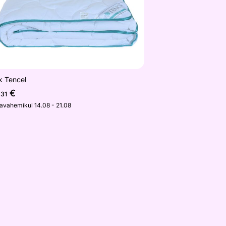
k Tencel
€
,31
javahemikul 14.08 - 21.08