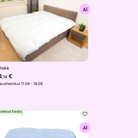
Otsi sarnaseid
etekk
4
€
,14
javahemikul 11.08 - 18.08
odetud Eestis
k Tencel
Otsi sarnaseid