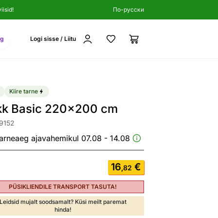
isid!
По-русски
ng
Logi sisse / Liitu
Kiire tarne
kk Basic 220x200 cm
9152
arneaeg ajavahemikul 07.08 - 14.08
16
€
,82
PÜSIKLIENDILE TRANSPORT TASUTA!
Leidsid mujalt soodsamalt? Küsi meilt paremat
hinda!