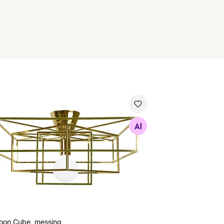
foon Cube, messing
Otsi sarnaseid
foon Cube, messing