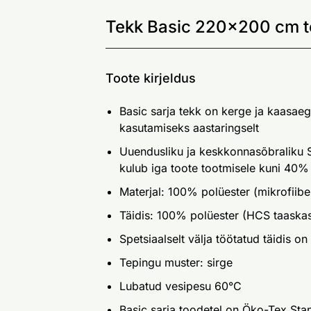
Tekk Basic 220x200 cm t
Toote kirjeldus
Basic sarja tekk on kerge ja kaasae
kasutamiseks aastaringselt
Uuendusliku ja keskkonnasõbraliku 
kulub iga toote tootmisele kuni 40% 
Materjal: 100% polüester (mikrofiibe
Täidis: 100% polüester (HCS taaska
Spetsiaalselt välja töötatud täidis on
Tepingu muster: sirge
Lubatud vesipesu 60°C
Basic sarja toodetel on Öko-Tex Sta