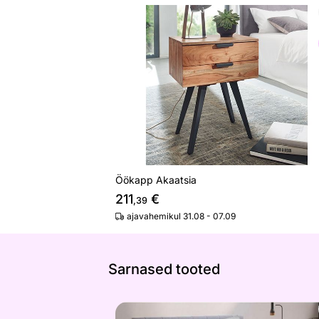
Öökapp Akaatsia
Otsi sarnaseid
Öökapp Akaatsia
211
€
,39
ajavahemikul 31.08 - 07.09
Sarnased tooted
Päevatekk Face