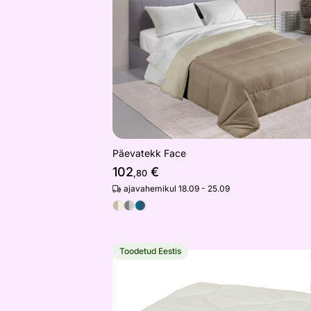
Otsi sarnaseid
Päevatekk Face
102
€
,80
ajavahemikul 18.09 - 25.09
Toodetud Eestis
Bambustekk
Otsi sarnaseid