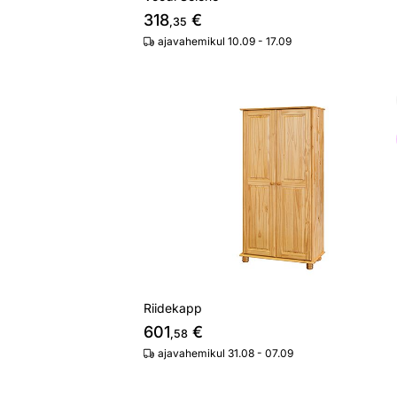
318
€
,35
ajavahemikul 10.09 - 17.09
Riidekapp
Otsi sarnaseid
Riidekapp
601
€
,58
ajavahemikul 31.08 - 07.09