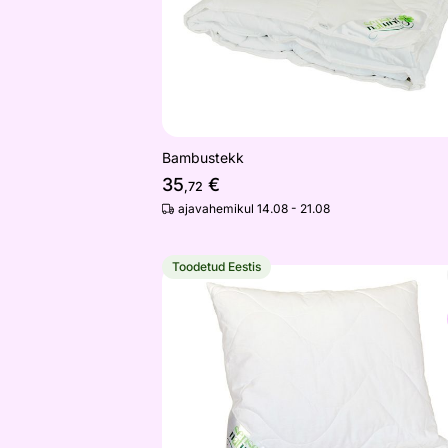
Bambustekk
35
€
,72
ajavahemikul 14.08 - 21.08
Toodetud Eestis
Bambuspadi 50x60 cm
Otsi sarnaseid