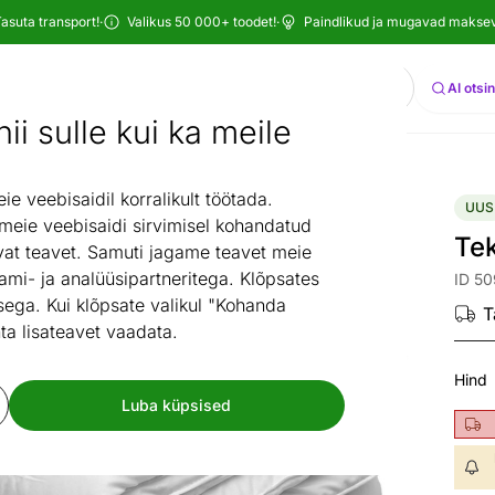
asuta transport!
·
Valikus 50 000+ toodet!
·
Paindlikud ja mugavad maksevi
Otsi
AI otsi
ii sulle kui ka meile
Uued tooted
Tekk Basic 220x200 cm
/
 veebisaidil korralikult töötada.
UUS
 meie veebisaidi sirvimisel kohandatud
Te
at teavet. Samuti jagame teavet meie
ami- ja analüüsipartneritega. Klõpsates
ID 50
ega. Kui klõpsate valikul "Kohanda
T
ta lisateavet vaadata.
Hind
Luba küpsised