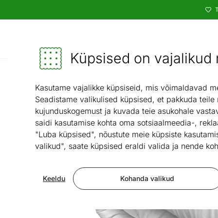
T
Kataloog
Mööbel ja sisustus - ON24
Küpsised on vajalikud n
Kasutame vajalikke küpsiseid, mis võimaldavad meie
Seadistame valikulised küpsised, et pakkuda teile
kujunduskogemust ja kuvada teie asukohale vastav
saidi kasutamise kohta oma sotsiaalmeedia-, rekla
"Luba küpsised", nõustute meie küpsiste kasutamis
valikud", saate küpsised eraldi valida ja nende koh
Keeldu
Kohanda valikud