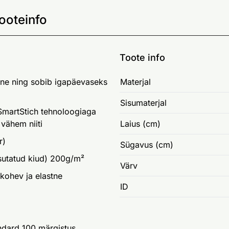
ooteinfo
Toote info
gne ning sobib igapäevaseks
Materjal
Sisumaterjal
SmartStich tehnoloogiaga
vähem niiti
Laius (cm)
r)
Sügavus (cm)
sutatud kiud) 200g/m²
Värv
 kohev ja elastne
ID
ndard 100 märgistus