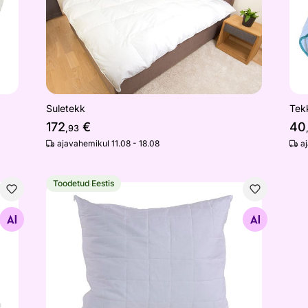
Suletekk
Tek
172
€
40
,93
ajavahemikul 11.08 - 18.08
a
Toodetud Eestis
Siidipadi 50x60 cm
Otsi sarnaseid