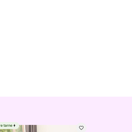
re tarne
etekk