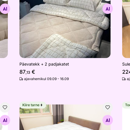
Otsi sarnaseid
Päevatekk + 2 padjakatet
Sul
87
€
22
,13
ajavahemikul 09.09 - 16.09
a
Kiire tarne
To
Suletekk
Tek
Otsi sarnaseid