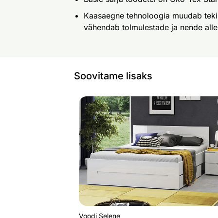
Kaasaegne tehnoloogia muudab teki 
vähendab tolmulestade ja nende alle
Soovitame lisaks
Voodi Selene
Otsi sarnaseid
Voodi Selene