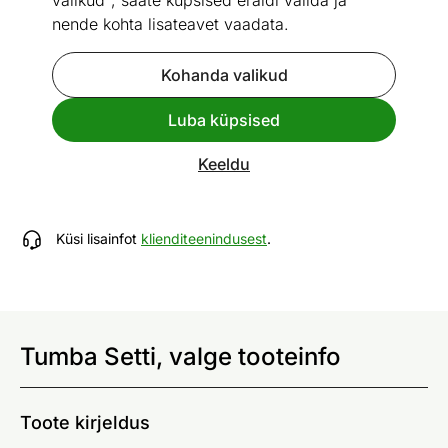
valikud", saate küpsised eraldi valida ja
nende kohta lisateavet vaadata.
Kohanda valikud
Mõõtmed
Vaata sarnaseid
Luba küpsised
Tumba Setti, valge
Keeldu
ID 509147
Küsi lisainfot
klienditeenindusest
.
Tumba Setti, valge tooteinfo
Toote kirjeldus