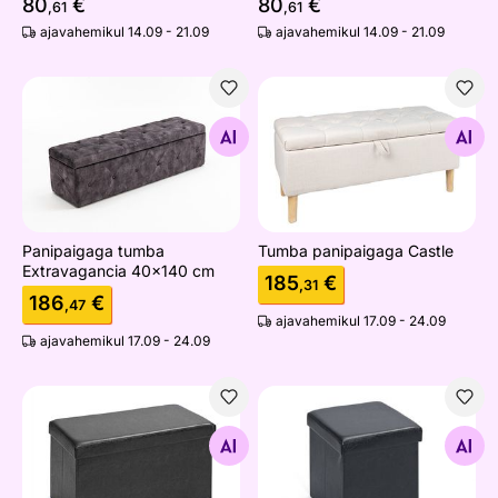
80
€
80
€
,61
,61
ajavahemikul 14.09 - 21.09
ajavahemikul 14.09 - 21.09
Panipaigaga tumba Extravagancia 40x140 cm
Tumba panipaigaga Castle
Otsi sarnaseid
Otsi sarnaseid
Panipaigaga tumba
Tumba panipaigaga Castle
Extravagancia 40x140 cm
185
€
,31
186
€
,47
ajavahemikul 17.09 - 24.09
ajavahemikul 17.09 - 24.09
Panipaigaga kokkupandav tumba Setto
Panipaigaga kokkupandav tu
Otsi sarnaseid
Otsi sarnaseid