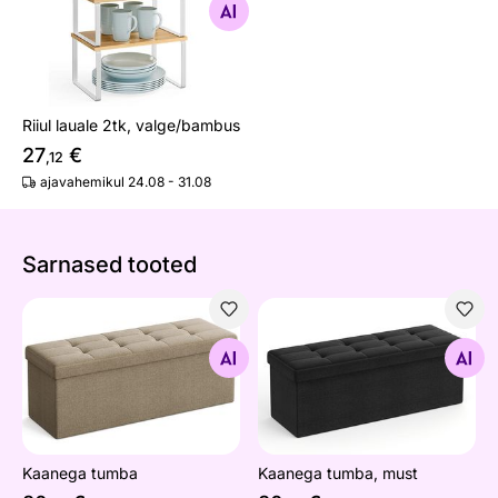
Otsi sarnaseid
Riiul lauale 2tk, valge/bambus
27
€
,12
ajavahemikul 24.08 - 31.08
Sarnased tooted
Kaanega tumba
Kaanega tumba, must
Otsi sarnaseid
Otsi sarnaseid
Kaanega tumba
Kaanega tumba, must