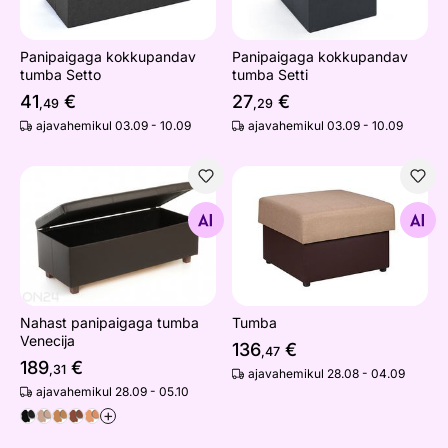
Panipaigaga kokkupandav
Panipaigaga kokkupandav
tumba Setto
tumba Setti
41
€
27
€
,49
,29
ajavahemikul 03.09 - 10.09
ajavahemikul 03.09 - 10.09
Nahast panipaigaga tumba Venecija
Tumba
Otsi sarnaseid
Otsi sarnaseid
Nahast panipaigaga tumba
Tumba
Venecija
136
€
,47
189
€
,31
ajavahemikul 28.08 - 04.09
ajavahemikul 28.09 - 05.10
+