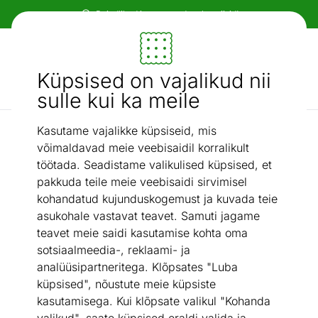
Paindlikud ja mugavad makseviisid!
Mööbel ja sisustus - ON24
Küpsised on vajalikud nii
Otsi...
AI otsing
sulle kui ka meile
Kasutame vajalikke küpsiseid, mis
Tumba panipaigaga
Tumba Setti, valge
/
võimaldavad meie veebisaidil korralikult
töötada. Seadistame valikulised küpsised, et
pakkuda teile meie veebisaidi sirvimisel
kohandatud kujunduskogemust ja kuvada teie
asukohale vastavat teavet. Samuti jagame
teavet meie saidi kasutamise kohta oma
sotsiaalmeedia-, reklaami- ja
analüüsipartneritega. Klõpsates "Luba
küpsised", nõustute meie küpsiste
kasutamisega. Kui klõpsate valikul "Kohanda