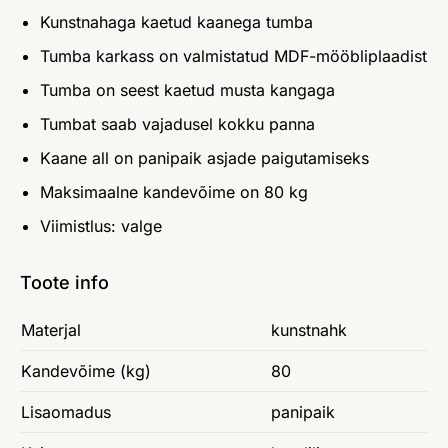
Kunstnahaga kaetud kaanega tumba
Tumba karkass on valmistatud MDF-mööbliplaadist
Tumba on seest kaetud musta kangaga
Tumbat saab vajadusel kokku panna
Kaane all on panipaik asjade paigutamiseks
Maksimaalne kandevõime on 80 kg
Viimistlus: valge
Toote info
Materjal
kunstnahk
Kandevõime (kg)
80
Lisaomadus
panipaik