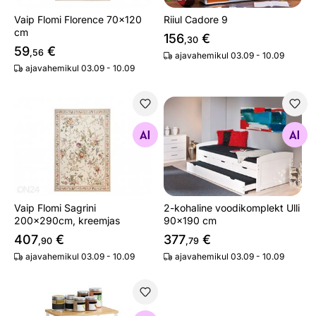
Vaip Flomi Florence 70x120
Riiul Cadore 9
cm
156
€
,30
59
€
,56
ajavahemikul 03.09 - 10.09
ajavahemikul 03.09 - 10.09
Vaip Flomi Sagrini 200x290cm, kreemjas
2-kohaline voodikomplekt U
Otsi sarnaseid
Otsi sarnaseid
Vaip Flomi Sagrini
2-kohaline voodikomplekt Ulli
200x290cm, kreemjas
90x190 cm
407
€
377
€
,90
,79
ajavahemikul 03.09 - 10.09
ajavahemikul 03.09 - 10.09
Riiul lauale 2tk, valge/bambus