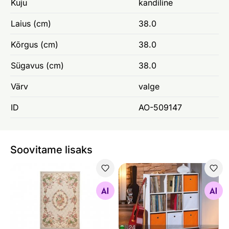
Kuju
kandiline
Laius (cm)
38.0
Kõrgus (cm)
38.0
Sügavus (cm)
38.0
Värv
valge
ID
AO-509147
Soovitame lisaks
Vaip Flomi Florence 70x120 cm
Riiul Cadore 9
Otsi sarnaseid
Otsi sarnaseid