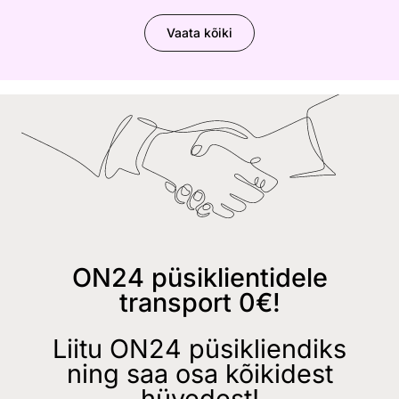
Vaata kõiki
ON24 püsiklientidele
transport 0€!
Liitu ON24 püsikliendiks
ning saa osa kõikidest
hüvedest!