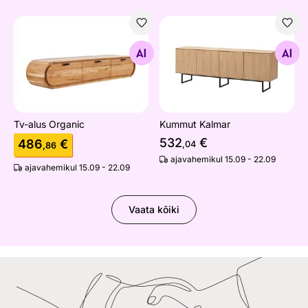
Tv-alus Organic
Kummut Kalmar
Otsi sarnaseid
Otsi sarnaseid
Tv-alus Organic
Kummut Kalmar
532
€
486
€
,04
,86
ajavahemikul 15.09 - 22.09
ajavahemikul 15.09 - 22.09
Vaata kõiki