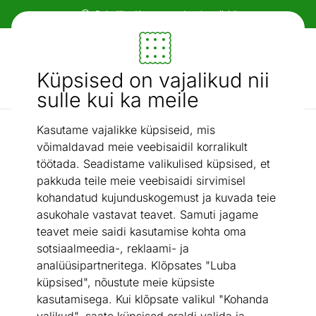
Paindlikud ja mugavad makseviisid!
Mööbel ja sisustus - ON24
Küpsised on vajalikud nii
Otsi...
AI otsing
sulle kui ka meile
Kasutame vajalikke küpsiseid, mis
Uued tooted
Kummut/lemmikloomamaja Lumio II Max
/
võimaldavad meie veebisaidil korralikult
töötada. Seadistame valikulised küpsised, et
pakkuda teile meie veebisaidi sirvimisel
kohandatud kujunduskogemust ja kuvada teie
asukohale vastavat teavet. Samuti jagame
teavet meie saidi kasutamise kohta oma
sotsiaalmeedia-, reklaami- ja
analüüsipartneritega. Klõpsates "Luba
küpsised", nõustute meie küpsiste
kasutamisega. Kui klõpsate valikul "Kohanda