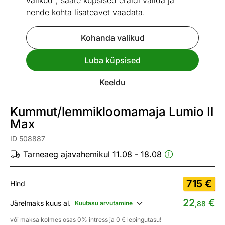
valikud", saate küpsised eraldi valida ja
nende kohta lisateavet vaadata.
Kohanda valikud
Go to slide 1
Go to slide 2
Go to slide 3
Go to slide 4
Go to slide 5
Go to slide 6
Luba küpsised
Mõõtmed
Vaata sarnaseid
Keeldu
UUS
Kiire tarne
Kummut/lemmikloomamaja Lumio II
Max
ID 508887
Tarneaeg ajavahemikul 11.08 - 18.08
715
€
Hind
22
€
Järelmaks kuus al.
Kuutasu arvutamine
,88
või maksa kolmes osas 0% intress ja 0 € lepingutasu!