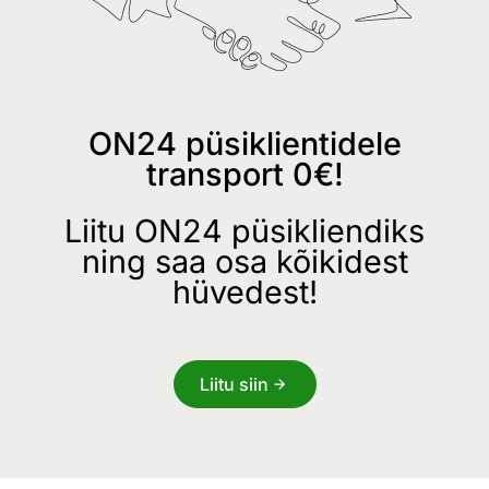
ON24 püsiklientidele
transport 0€!
Liitu ON24 püsikliendiks
ning saa osa kõikidest
hüvedest!
Liitu siin