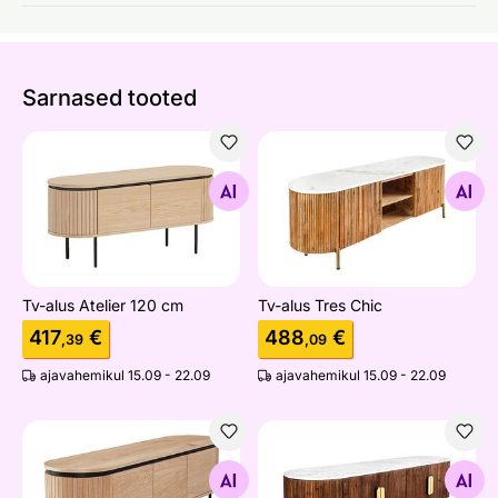
Sarnased tooted
Tv-alus Atelier 120 cm
Tv-alus Tres Chic
Otsi sarnaseid
Otsi sarnaseid
Tv-alus Atelier 120 cm
Tv-alus Tres Chic
417
€
488
€
,39
,09
ajavahemikul 15.09 - 22.09
ajavahemikul 15.09 - 22.09
Tv-alus Atelier 160 cm
Tv-alus Gatsby
Otsi sarnaseid
Otsi sarnaseid