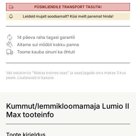
PÜSIKLIENDILE TRANSPORT TASUTA!
Leidsid mujalt soodsamalt? Küsi meilt paremat hinda!
14 päeva raha tagasi garantii
Aitame sul mööbli kokku panna
Toome kauba sinuni ka õhtuti
Vali ostukorvis "Maksa kolmes osas" ja saad jagada oma makse 3 kuu
peale. Lisatasusid ei kaasne.
Kummut/lemmikloomamaja Lumio II
Max tooteinfo
Toote kirjeldus