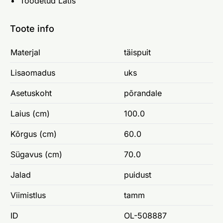
Toodetud Lätis
Toote info
Materjal
täispuit
Lisaomadus
uks
Asetuskoht
põrandale
Laius (cm)
100.0
Kõrgus (cm)
60.0
Sügavus (cm)
70.0
Jalad
puidust
Viimistlus
tamm
ID
OL-508887