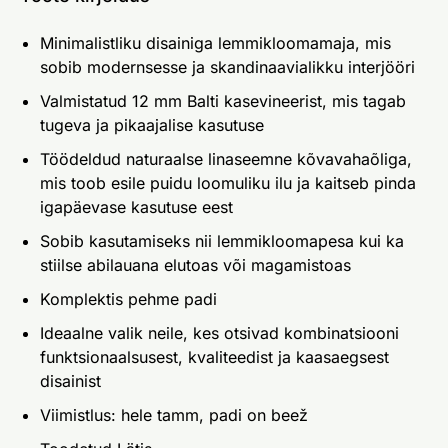
Minimalistliku disainiga lemmikloomamaja, mis
sobib modernsesse ja skandinaavialikku interjööri
Valmistatud 12 mm Balti kasevineerist, mis tagab
tugeva ja pikaajalise kasutuse
Töödeldud naturaalse linaseemne kõvavahaõliga,
mis toob esile puidu loomuliku ilu ja kaitseb pinda
igapäevase kasutuse eest
Sobib kasutamiseks nii lemmikloomapesa kui ka
stiilse abilauana elutoas või magamistoas
Komplektis pehme padi
Ideaalne valik neile, kes otsivad kombinatsiooni
funktsionaalsusest, kvaliteedist ja kaasaegsest
disainist
Viimistlus: hele tamm, padi on beež