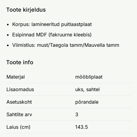
Toote kirjeldus
Korpus: lamineeritud puitlaastplaat
Esipinnad MDF (fakruurne kleebis)
Viimistlus: must/Taegola tamm/Mauvella tamm
Toote info
Materjal
mööbliplaat
Lisaomadus
uks, sahtel
Asetuskoht
põrandale
Sahtlite arv
3
Laius (cm)
143.5