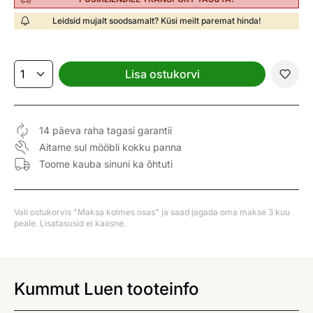
Leidsid mujalt soodsamalt? Küsi meilt paremat hinda!
Lisa ostukorvi
14 päeva raha tagasi garantii
Aitame sul mööbli kokku panna
Toome kauba sinuni ka õhtuti
Vali ostukorvis "Maksa kolmes osas" ja saad jagada oma makse 3 kuu
peale. Lisatasusid ei kaasne.
Kummut Luen tooteinfo