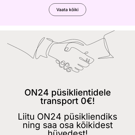
Vaata kõiki
ON24 püsiklientidele
transport 0€!
Liitu ON24 püsikliendiks
ning saa osa kõikidest
hüvedest!