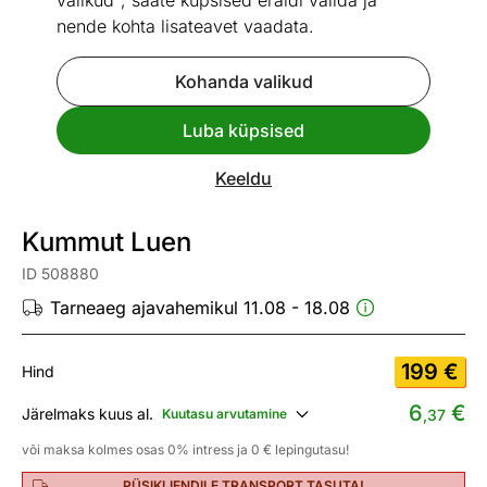
valikud", saate küpsised eraldi valida ja
nende kohta lisateavet vaadata.
Kohanda valikud
Go to slide 1
Go to slide 2
Go to slide 3
Go to slide 4
Go to slide 5
Go to slide 6
Luba küpsised
Mõõtmed
Vaata sarnaseid
Keeldu
UUS
Kiire tarne
Kummut Luen
ID 508880
Tarneaeg ajavahemikul 11.08 - 18.08
199
€
Hind
6
€
Järelmaks kuus al.
Kuutasu arvutamine
,37
või maksa kolmes osas 0% intress ja 0 € lepingutasu!
PÜSIKLIENDILE TRANSPORT TASUTA!