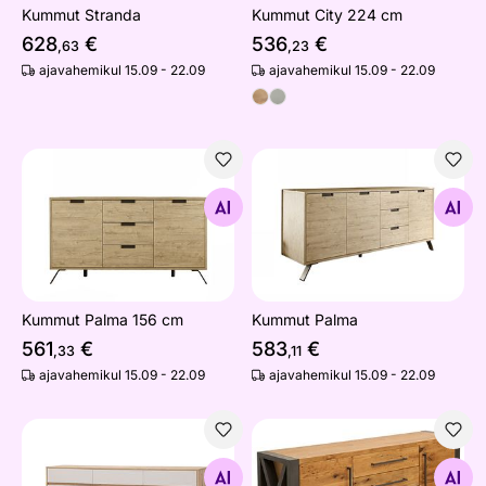
Kummut Stranda
Kummut City 224 cm
628
€
536
€
,63
,23
ajavahemikul 15.09 - 22.09
ajavahemikul 15.09 - 22.09
Kummut Palma 156 cm
Kummut Palma
Otsi sarnaseid
Otsi sarnaseid
Kummut Palma 156 cm
Kummut Palma
561
€
583
€
,33
,11
ajavahemikul 15.09 - 22.09
ajavahemikul 15.09 - 22.09
Kummut Sonora
Kummut Thor
Otsi sarnaseid
Otsi sarnaseid