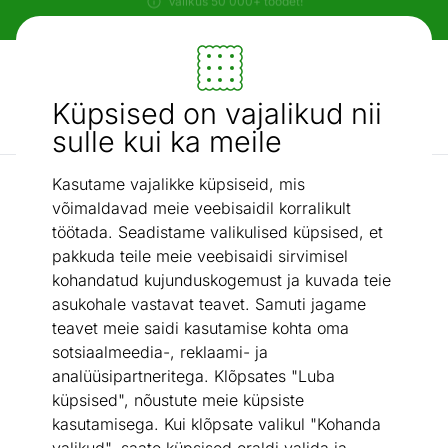
Paindlikud ja mugavad makseviisid!
Mööbel ja sisustus - ON24
Küpsised on vajalikud nii
Otsi...
AI otsing
sulle kui ka meile
Kasutame vajalikke küpsiseid, mis
Magamistuba
Kummut Luen
/
võimaldavad meie veebisaidil korralikult
töötada. Seadistame valikulised küpsised, et
pakkuda teile meie veebisaidi sirvimisel
kohandatud kujunduskogemust ja kuvada teie
asukohale vastavat teavet. Samuti jagame
teavet meie saidi kasutamise kohta oma
sotsiaalmeedia-, reklaami- ja
analüüsipartneritega. Klõpsates "Luba
küpsised", nõustute meie küpsiste
kasutamisega. Kui klõpsate valikul "Kohanda