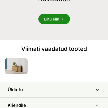
Liitu siin
Viimati vaadatud tooted
Üldinfo
Kliendile