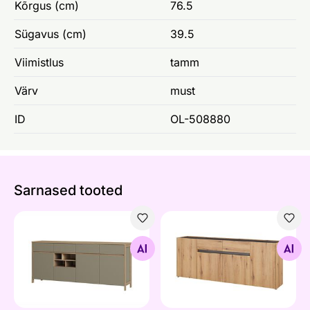
Kõrgus (cm)
76.5
Sügavus (cm)
39.5
Viimistlus
tamm
Värv
must
ID
OL-508880
Sarnased tooted
Kummut Stranda
Kummut City 224 cm
Otsi sarnaseid
Otsi sarnaseid