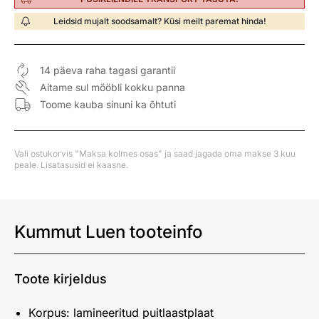
Leidsid mujalt soodsamalt? Küsi meilt paremat hinda!
14 päeva raha tagasi garantii
Aitame sul mööbli kokku panna
Toome kauba sinuni ka õhtuti
Vali ostukorvis "Maksa kolmes osas" ja saad jagada oma makse 3 kuu
peale. Lisatasusid ei kaasne.
Kummut Luen tooteinfo
Toote kirjeldus
Korpus: lamineeritud puitlaastplaat