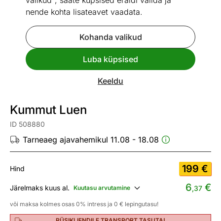
valikud", saate küpsised eraldi valida ja
nende kohta lisateavet vaadata.
Kohanda valikud
Go to slide 1
Go to slide 2
Go to slide 3
Go to slide 4
Go to slide 5
Go to slide 6
Luba küpsised
Mõõtmed
Vaata sarnaseid
Keeldu
UUS
Kiire tarne
Kummut Luen
ID 508880
Tarneaeg ajavahemikul 11.08 - 18.08
199
€
Hind
6
€
Järelmaks kuus al.
Kuutasu arvutamine
,37
või maksa kolmes osas 0% intress ja 0 € lepingutasu!
PÜSIKLIENDILE TRANSPORT TASUTA!