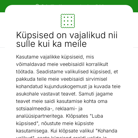
Paindlikud ja mugavad makseviisid!
Mööbel ja sisustus - ON24
Küpsised on vajalikud nii
Otsi...
AI otsing
sulle kui ka meile
Kasutame vajalikke küpsiseid, mis
Parimad pakkumised
Kummut Luen
/
võimaldavad meie veebisaidil korralikult
töötada. Seadistame valikulised küpsised, et
pakkuda teile meie veebisaidi sirvimisel
kohandatud kujunduskogemust ja kuvada teie
asukohale vastavat teavet. Samuti jagame
teavet meie saidi kasutamise kohta oma
sotsiaalmeedia-, reklaami- ja
analüüsipartneritega. Klõpsates "Luba
küpsised", nõustute meie küpsiste
kasutamisega. Kui klõpsate valikul "Kohanda