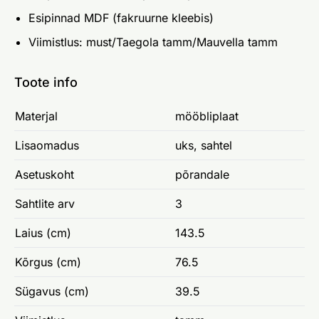
Esipinnad MDF (fakruurne kleebis)
Viimistlus: must/Taegola tamm/Mauvella tamm
Toote info
Materjal
mööbliplaat
Lisaomadus
uks, sahtel
Asetuskoht
põrandale
Sahtlite arv
3
Laius (cm)
143.5
Kõrgus (cm)
76.5
Sügavus (cm)
39.5