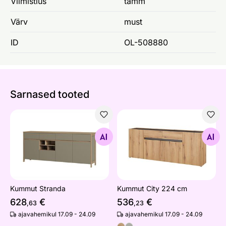
Viimistlus
tamm
Värv
must
ID
OL-508880
Sarnased tooted
Kummut Stranda
Kummut City 224 cm
Otsi sarnaseid
Otsi sarnaseid
Kummut Stranda
Kummut City 224 cm
628
€
536
€
,63
,23
ajavahemikul 17.09 - 24.09
ajavahemikul 17.09 - 24.09