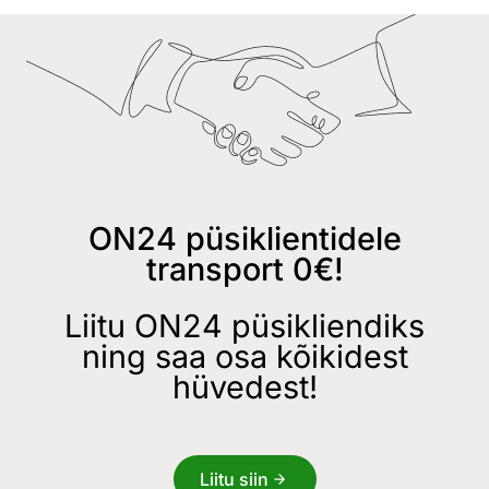
ON24 püsiklientidele
transport 0€!
Liitu ON24 püsikliendiks
ning saa osa kõikidest
hüvedest!
Liitu siin