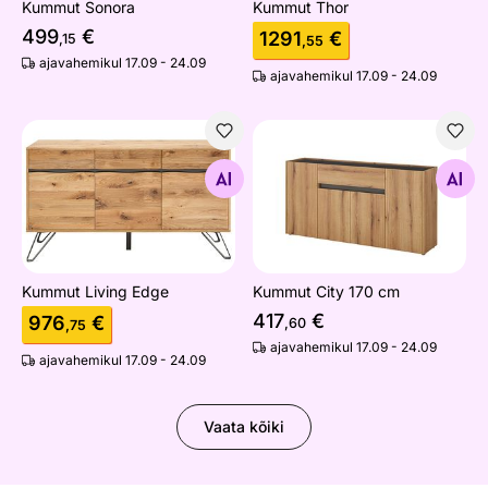
Kummut Sonora
Kummut Thor
499
€
1291
€
,15
,55
ajavahemikul 17.09 - 24.09
ajavahemikul 17.09 - 24.09
Kummut Living Edge
Kummut City 170 cm
Otsi sarnaseid
Otsi sarnaseid
Kummut Living Edge
Kummut City 170 cm
417
€
976
€
,60
,75
ajavahemikul 17.09 - 24.09
ajavahemikul 17.09 - 24.09
Vaata kõiki