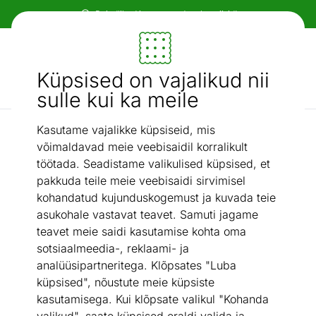
Paindlikud ja mugavad makseviisid!
Mööbel ja sisustus - ON24
Küpsised on vajalikud nii
Otsi...
AI otsing
sulle kui ka meile
Kasutame vajalikke küpsiseid, mis
Põrandale
TV-alus Calabrini
/
võimaldavad meie veebisaidil korralikult
töötada. Seadistame valikulised küpsised, et
pakkuda teile meie veebisaidi sirvimisel
kohandatud kujunduskogemust ja kuvada teie
asukohale vastavat teavet. Samuti jagame
teavet meie saidi kasutamise kohta oma
sotsiaalmeedia-, reklaami- ja
analüüsipartneritega. Klõpsates "Luba
küpsised", nõustute meie küpsiste
kasutamisega. Kui klõpsate valikul "Kohanda