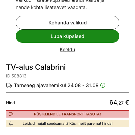
valikud", saate küpsised eraldi valida ja
nende kohta lisateavet vaadata.
Kohanda valikud
Go to slide 1
Go to slide 2
Go to slide 3
Luba küpsised
Mõõtmed
Vaata sarnaseid
Keeldu
UUS
TV-alus Calabrini
ID 508813
Tarneaeg ajavahemikul 24.08 - 31.08
64
€
Hind
,27
PÜSIKLIENDILE TRANSPORT TASUTA!
Leidsid mujalt soodsamalt? Küsi meilt paremat hinda!