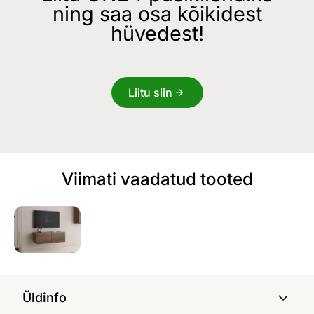
ning saa osa kõikidest
hüvedest!
Liitu siin
Viimati vaadatud tooted
Üldinfo