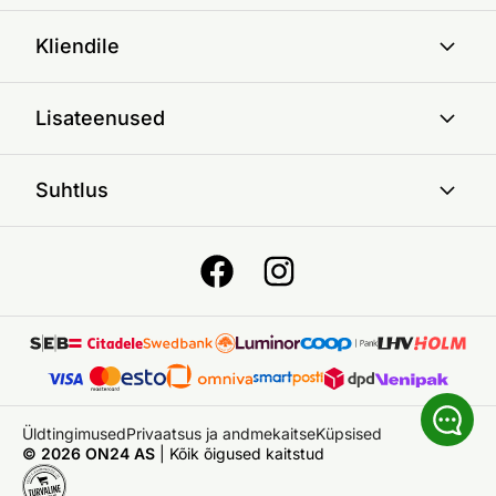
Kliendile
Lisateenused
Suhtlus
Üldtingimused
Privaatsus ja andmekaitse
Küpsised
© 2026 ON24 AS
|
Kõik õigused kaitstud