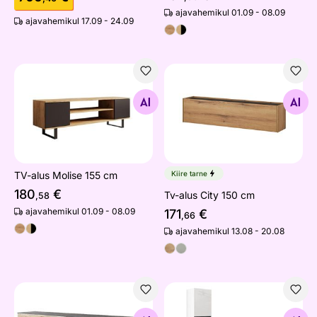
ajavahemikul 01.09 - 08.09
ajavahemikul 17.09 - 24.09
TV-alus Molise 155 cm
Tv-alus City 150 cm
Otsi sarnaseid
Otsi sarnaseid
TV-alus Molise 155 cm
Kiire tarne
180
€
Tv-alus City 150 cm
,58
ajavahemikul 01.09 - 08.09
171
€
,66
ajavahemikul 13.08 - 20.08
TV-alus Der 180 cm + LED
Elutoamööbel Berlin I + LED