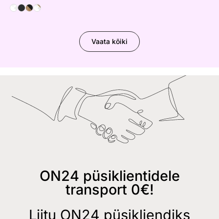
Vaata kõiki
ON24 püsiklientidele
transport 0€!
Liitu ON24 püsikliendiks