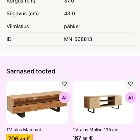
Kõrgus (cm)
37.0
Sügavus (cm)
43.0
Viimistlus
pähkel
ID
MN-508813
Sarnased tooted
TV-alus Mammut
TV-alus Molise 135 cm
Otsi sarnaseid
Otsi sarnaseid
TV-alus Mammut
TV-alus Molise 135 cm
167
€
706
€
,36
,40