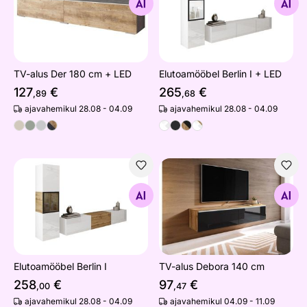
Otsi sarnaseid
Otsi sarnaseid
TV-alus Der 180 cm + LED
Elutoamööbel Berlin I + LED
127
€
265
€
,89
,68
ajavahemikul 28.08 - 04.09
ajavahemikul 28.08 - 04.09
Elutoamööbel Berlin I
TV-alus Debora 140 cm
Otsi sarnaseid
Otsi sarnaseid
Elutoamööbel Berlin I
TV-alus Debora 140 cm
258
€
97
€
,00
,47
ajavahemikul 28.08 - 04.09
ajavahemikul 04.09 - 11.09