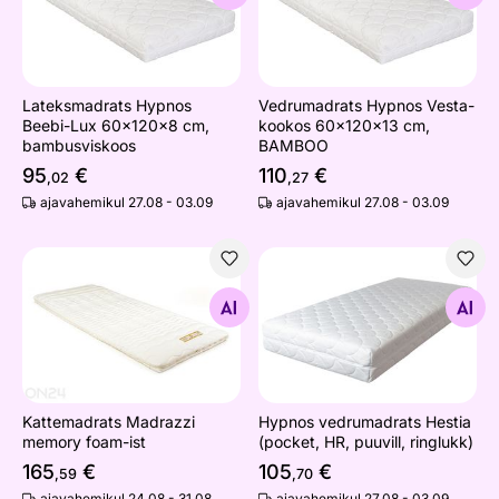
Lateksmadrats Hypnos
Vedrumadrats Hypnos Vesta-
Beebi-Lux 60x120x8 cm,
kookos 60x120x13 cm,
bambusviskoos
BAMBOO
95
€
110
€
,02
,27
ajavahemikul 27.08 - 03.09
ajavahemikul 27.08 - 03.09
Kattemadrats Madrazzi memory foam-ist
Hypnos vedrumadrats Hestia (
Otsi sarnaseid
Otsi sarnaseid
Kattemadrats Madrazzi
Hypnos vedrumadrats Hestia
memory foam-ist
(pocket, HR, puuvill, ringlukk)
165
€
105
€
,59
,70
ajavahemikul 24.08 - 31.08
ajavahemikul 27.08 - 03.09