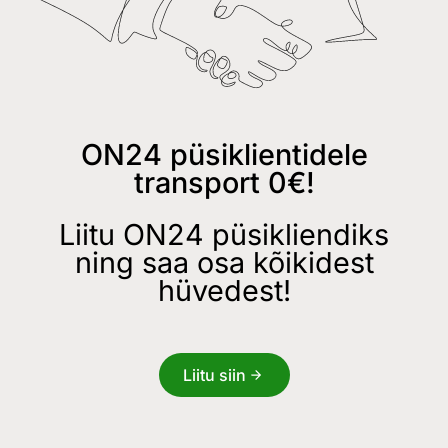
ON24 püsiklientidele
transport 0€!
Liitu ON24 püsikliendiks
ning saa osa kõikidest
hüvedest!
Liitu siin