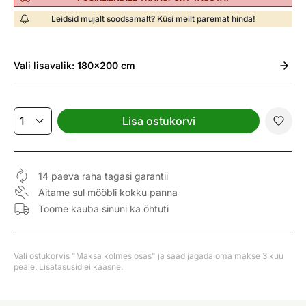
Leidsid mujalt soodsamalt? Küsi meilt paremat hinda!
Vali
lisavalik:
180x200 cm
Lisa ostukorvi
14 päeva raha tagasi garantii
Aitame sul mööbli kokku panna
Toome kauba sinuni ka õhtuti
Vali ostukorvis "Maksa kolmes osas" ja saad jagada oma makse 3 kuu
peale. Lisatasusid ei kaasne.