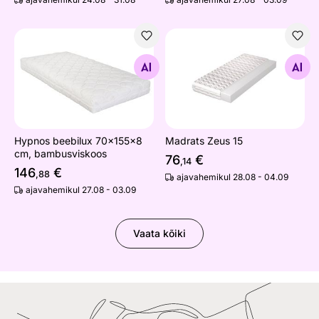
Hypnos beebilux 70x155x8 cm, bambusviskoos
Madrats Zeus 15
Otsi sarnaseid
Otsi sarnaseid
Hypnos beebilux 70x155x8
Madrats Zeus 15
cm, bambusviskoos
76
€
,14
146
€
,88
ajavahemikul 28.08 - 04.09
ajavahemikul 27.08 - 03.09
Vaata kõiki