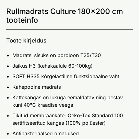
Rullmadrats Culture 180×200 cm
tooteinfo
Toote kirjeldus
Madratsi sisuks on poroloon T25/T30
Jäikus H3 (kehakaalule 60-100kg)
SOFT HS35 kõrgelastiline funktsionaalne vaht
Kahepoolne madrats
Kattekangas on lukuga eemaldatav ning pestav
kuni 40ºC kraadise veega
Tikitud membraankate: Oeko-Tex Standard 100
sertifitseeritud kangas (100% polüester)
Antibakteriaalsed omadused