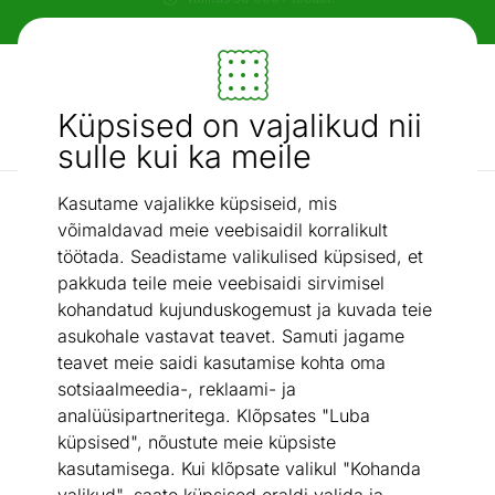
Paindlikud ja mugavad makseviisid!
Mööbel ja sisustus - ON24
Küpsised on vajalikud nii
Otsi...
AI otsing
sulle kui ka meile
Kasutame vajalikke küpsiseid, mis
Kõik madratsid
Rullmadrats Culture 180×200 cm
/
võimaldavad meie veebisaidil korralikult
töötada. Seadistame valikulised küpsised, et
pakkuda teile meie veebisaidi sirvimisel
kohandatud kujunduskogemust ja kuvada teie
asukohale vastavat teavet. Samuti jagame
teavet meie saidi kasutamise kohta oma
sotsiaalmeedia-, reklaami- ja
analüüsipartneritega. Klõpsates "Luba
küpsised", nõustute meie küpsiste
kasutamisega. Kui klõpsate valikul "Kohanda