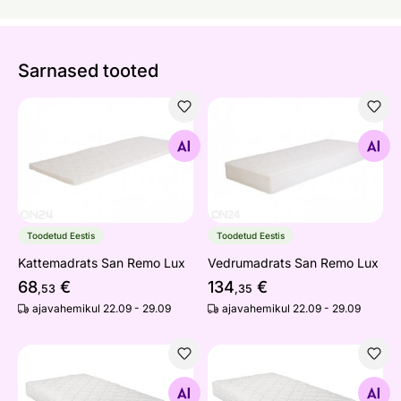
Sarnased tooted
Kattemadrats San Remo Lux
Vedrumadrats San Remo Lu
Otsi sarnaseid
Otsi sarnaseid
Toodetud Eestis
Toodetud Eestis
Kattemadrats San Remo Lux
Vedrumadrats San Remo Lux
68
€
134
€
,53
,35
ajavahemikul 22.09 - 29.09
ajavahemikul 22.09 - 29.09
Lateksmadrats Hypnos Beebi-Lux 60x120x8 cm, bambu
Vedrumadrats Hypnos Vest
Otsi sarnaseid
Otsi sarnaseid