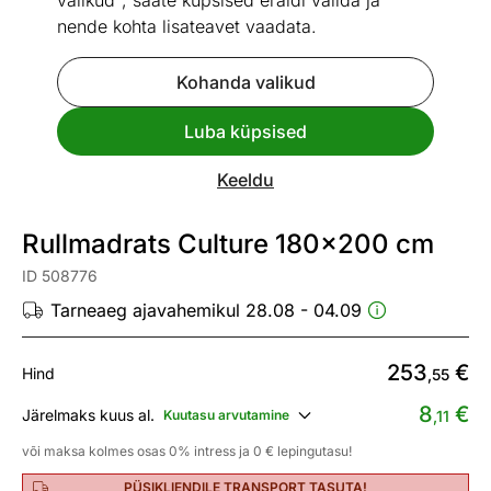
valikud", saate küpsised eraldi valida ja
nende kohta lisateavet vaadata.
Kohanda valikud
Go to slide 1
Go to slide 2
Go to slide 3
Luba küpsised
Mõõtmed
Vaata sarnaseid
Keeldu
UUS
Rullmadrats Culture 180×200 cm
ID 508776
Tarneaeg ajavahemikul 28.08 - 04.09
253
€
Hind
,55
8
€
Järelmaks kuus al.
Kuutasu arvutamine
,11
või maksa kolmes osas 0% intress ja 0 € lepingutasu!
PÜSIKLIENDILE TRANSPORT TASUTA!