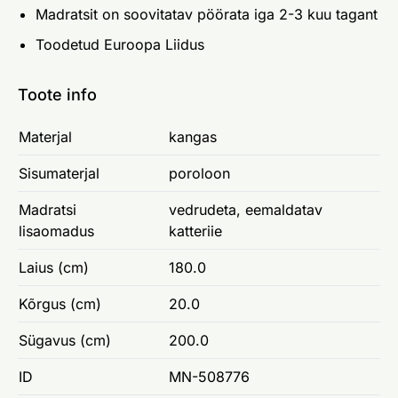
Madratsit on soovitatav pöörata iga 2-3 kuu tagant
Toodetud Euroopa Liidus
Toote info
Materjal
kangas
Sisumaterjal
poroloon
Madratsi
vedrudeta, eemaldatav
lisaomadus
katteriie
Laius (cm)
180.0
Kõrgus (cm)
20.0
Sügavus (cm)
200.0
ID
MN-508776