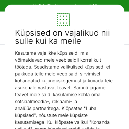
Paindlikud ja mugavad makseviisid!
Mööbel ja sisustus - ON24
Küpsised on vajalikud nii
Otsi...
AI otsing
sulle kui ka meile
Kasutame vajalikke küpsiseid, mis
Ovaalne
Diivanilaud Luna
/
võimaldavad meie veebisaidil korralikult
töötada. Seadistame valikulised küpsised, et
pakkuda teile meie veebisaidi sirvimisel
kohandatud kujunduskogemust ja kuvada teie
asukohale vastavat teavet. Samuti jagame
teavet meie saidi kasutamise kohta oma
sotsiaalmeedia-, reklaami- ja
analüüsipartneritega. Klõpsates "Luba
küpsised", nõustute meie küpsiste
kasutamisega. Kui klõpsate valikul "Kohanda