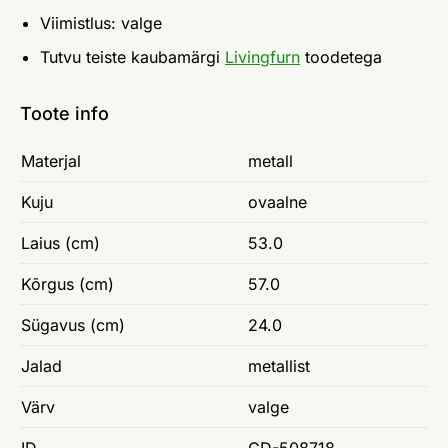
Viimistlus: valge
Tutvu teiste kaubamärgi
Livingfurn
toodetega
Toote info
Materjal
metall
Kuju
ovaalne
Laius (cm)
53.0
Kõrgus (cm)
57.0
Sügavus (cm)
24.0
Jalad
metallist
Värv
valge
ID
CD-508718