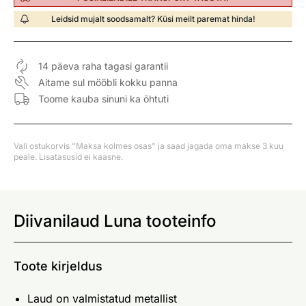
Leidsid mujalt soodsamalt? Küsi meilt paremat hinda!
14 päeva raha tagasi garantii
Aitame sul mööbli kokku panna
Toome kauba sinuni ka õhtuti
Vali ostukorvis "Maksa kolmes osas" ja saad jagada oma makse 3 kuu
peale. Lisatasusid ei kaasne.
Diivanilaud Luna tooteinfo
Toote kirjeldus
Laud on valmistatud metallist