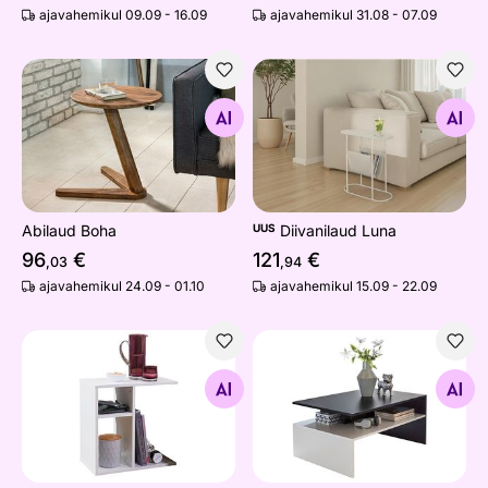
ajavahemikul 09.09 - 16.09
ajavahemikul 31.08 - 07.09
Abilaud Boha
Diivanilaud Luna
Otsi sarnaseid
Otsi sarnaseid
Abilaud Boha
UUS
Diivanilaud Luna
96
€
121
€
,03
,94
ajavahemikul 24.09 - 01.10
ajavahemikul 15.09 - 22.09
Diivani-/abilaud
Diivanilaud 60x90 cm
Otsi sarnaseid
Otsi sarnaseid