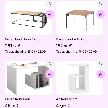
Diivanilaud Juba 120 cm
Diivanilaud Alto 60 cm
Otsi sarnaseid
Otsi sarnaseid
Diivanilaud Juba 120 cm
Diivanilaud Alto 60 cm
261
€
152
€
,42
,08
ajavahemikul 15.09 - 22.09
ajavahemikul 15.09 - 22.09
Diivanilaud Paul
Abilaud 61cm
Otsi sarnaseid
Otsi sarnaseid
Diivanilaud Paul
Abilaud 61cm
46
€
47
€
,59
,82