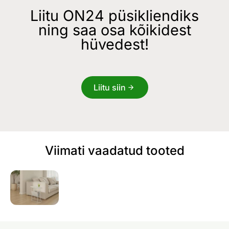
Liitu ON24 püsikliendiks
ning saa osa kõikidest
hüvedest!
Liitu siin
Viimati vaadatud tooted