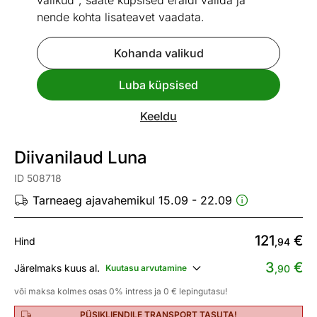
valikud", saate küpsised eraldi valida ja
nende kohta lisateavet vaadata.
Kohanda valikud
Go to slide 1
Go to slide 2
Go to slide 3
Go to slide 4
Luba küpsised
Mõõtmed
Vaata sarnaseid
Keeldu
UUS
Diivanilaud Luna
ID 508718
Tarneaeg ajavahemikul 15.09 - 22.09
121
€
Hind
,94
3
€
Järelmaks kuus al.
Kuutasu arvutamine
,90
või maksa kolmes osas 0% intress ja 0 € lepingutasu!
PÜSIKLIENDILE TRANSPORT TASUTA!