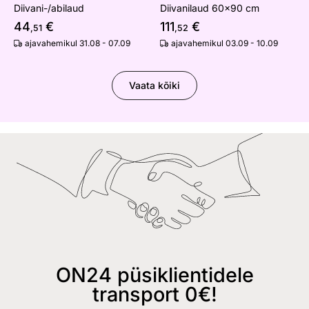
Diivani-/abilaud
Diivanilaud 60x90 cm
44
€
111
€
,51
,52
ajavahemikul 31.08 - 07.09
ajavahemikul 03.09 - 10.09
Vaata kõiki
ON24 püsiklientidele
transport 0€!