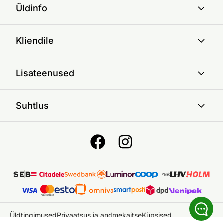
Üldinfo
Kliendile
Lisateenused
Suhtlus
Üldtingimused
Privaatsus ja andmekaitse
Küpsised