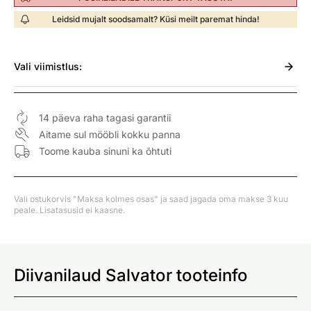
Leidsid mujalt soodsamalt? Küsi meilt paremat hinda!
Vali
viimistlus:
14 päeva raha tagasi garantii
Aitame sul mööbli kokku panna
Toome kauba sinuni ka õhtuti
Vali ostukorvis "Maksa kolmes osas" ja saad jagada oma makse 3 kuu
peale. Lisatasusid ei kaasne.
Diivanilaud Salvator tooteinfo