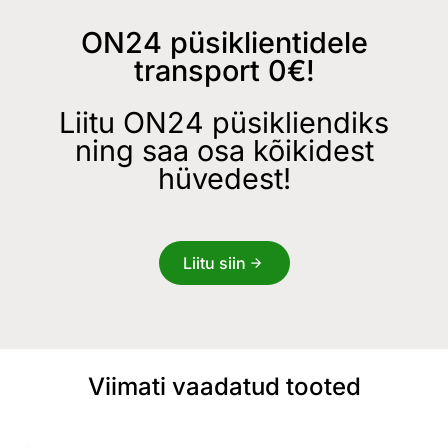
ON24 püsiklientidele
transport 0€!
Liitu ON24 püsikliendiks
ning saa osa kõikidest
hüvedest!
Liitu siin
Viimati vaadatud tooted