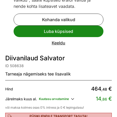
valikud", saate küpsised eraldi valida ja
nende kohta lisateavet vaadata.
Kohanda valikud
Go to slide 1
Go to slide 2
Go to slide 3
Go to slide 4
Go to slide 5
Go to slide 6
Go to slide 7
Go to slide 8
Luba küpsised
Mõõtmed
Vaata sarnaseid
Keeldu
UUS
Diivanilaud Salvator
ID 508638
Tarneaja nägemiseks tee lisavalik
464
€
Hind
,48
14
€
Järelmaks kuus al.
Kuutasu arvutamine
,86
või maksa kolmes osas 0% intress ja 0 € lepingutasu!
PÜSIKLIENDILE TRANSPORT TASUTA!