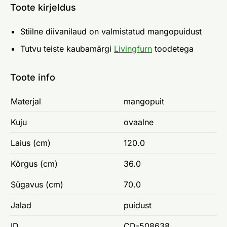
Toote kirjeldus
Stiilne diivanilaud on valmistatud mangopuidust
Tutvu teiste kaubamärgi
Livingfurn
toodetega
Toote info
Materjal
mangopuit
Kuju
ovaalne
Laius (cm)
120.0
Kõrgus (cm)
36.0
Sügavus (cm)
70.0
Jalad
puidust
ID
CD-508638