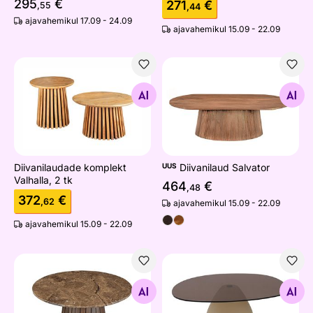
295
€
271
€
,55
,44
ajavahemikul 17.09 - 24.09
ajavahemikul 15.09 - 22.09
Diivanilaudade komplekt Valhalla, 2 tk
Diivanilaud Salvator
Otsi sarnaseid
Otsi sarnaseid
Diivanilaudade komplekt
UUS
Diivanilaud Salvator
Valhalla, 2 tk
464
€
,48
372
€
,62
ajavahemikul 15.09 - 22.09
ajavahemikul 15.09 - 22.09
Diivanilaud Emperador
Diivanilaud Mylon
Otsi sarnaseid
Otsi sarnaseid