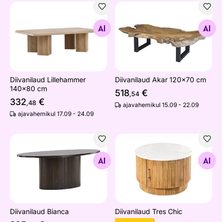
Diivanilaud Lillehammer 140x80 cm
Diivanilaud Akar 120x70 cm
Otsi sarnaseid
Otsi sarnaseid
Diivanilaud Lillehammer
Diivanilaud Akar 120x70 cm
140x80 cm
518
€
,54
332
€
,48
ajavahemikul 15.09 - 22.09
ajavahemikul 17.09 - 24.09
Diivanilaud Bianca
Diivanilaud Tres Chic
Otsi sarnaseid
Otsi sarnaseid
Diivanilaud Bianca
Diivanilaud Tres Chic