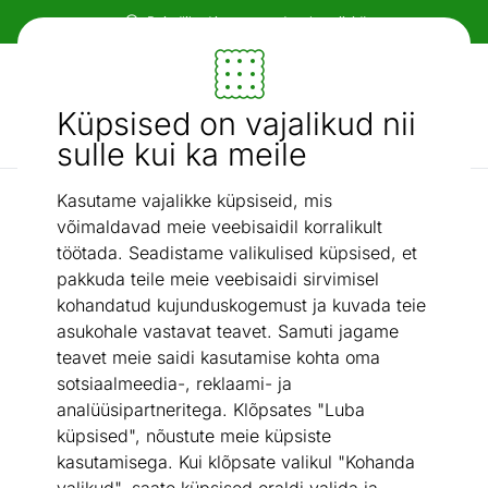
Paindlikud ja mugavad makseviisid!
Mööbel ja sisustus - ON24
Küpsised on vajalikud nii
Otsi...
AI otsing
sulle kui ka meile
Kasutame vajalikke küpsiseid, mis
Ovaalne
Diivanilaud Salvator
/
võimaldavad meie veebisaidil korralikult
töötada. Seadistame valikulised küpsised, et
pakkuda teile meie veebisaidi sirvimisel
kohandatud kujunduskogemust ja kuvada teie
asukohale vastavat teavet. Samuti jagame
teavet meie saidi kasutamise kohta oma
sotsiaalmeedia-, reklaami- ja
analüüsipartneritega. Klõpsates "Luba
küpsised", nõustute meie küpsiste
kasutamisega. Kui klõpsate valikul "Kohanda