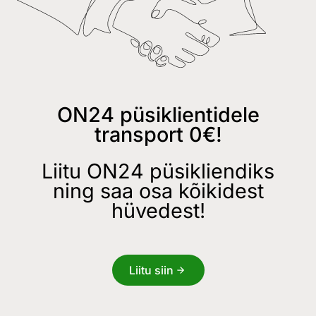
ON24 püsiklientidele
transport 0€!
Liitu ON24 püsikliendiks
ning saa osa kõikidest
hüvedest!
Liitu siin