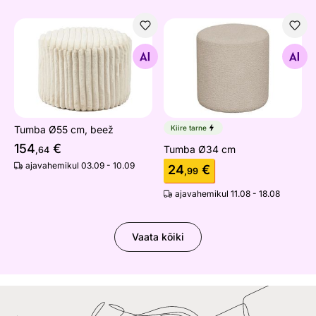
Tumba Ø55 cm, beež
Tumba Ø34 cm
Otsi sarnaseid
Otsi sarnaseid
Tumba Ø55 cm, beež
Kiire tarne
154
€
Tumba Ø34 cm
,64
ajavahemikul 03.09 - 10.09
24
€
,99
ajavahemikul 11.08 - 18.08
Vaata kõiki