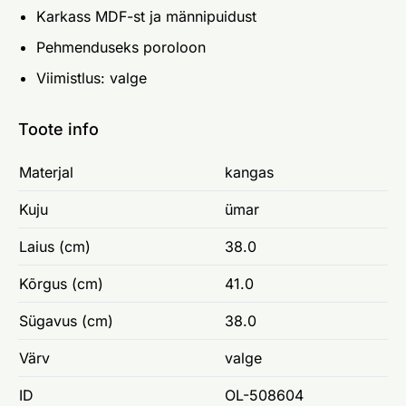
Karkass MDF-st ja männipuidust
Pehmenduseks poroloon
Viimistlus: valge
Toote info
Materjal
kangas
Kuju
ümar
Laius (cm)
38.0
Kõrgus (cm)
41.0
Sügavus (cm)
38.0
Värv
valge
ID
OL-508604