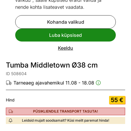
valikud", saate küpsised eraldi valida ja
nende kohta lisateavet vaadata.
Kohanda valikud
Go to slide 1
Go to slide 2
Luba küpsised
Mõõtmed
Vaata sarnaseid
Keeldu
UUS
Kiire tarne
Tumba Middletown Ø38 cm
ID 508604
Tarneaeg ajavahemikul 11.08 - 18.08
55
€
Hind
PÜSIKLIENDILE TRANSPORT TASUTA!
Leidsid mujalt soodsamalt? Küsi meilt paremat hinda!