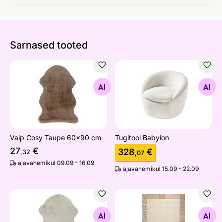
Sarnased tooted
Vaip Cosy Taupe 60x90 cm
Tugitool Babylon
Otsi sarnaseid
Otsi sarnaseid
Vaip Cosy Taupe 60x90 cm
Tugitool Babylon
27
€
328
€
,32
,07
ajavahemikul 09.09 - 16.09
ajavahemikul 15.09 - 22.09
Vaip Cosy Ivory 60x90 cm
Vaip Nakarta
Otsi sarnaseid
Otsi sarnaseid