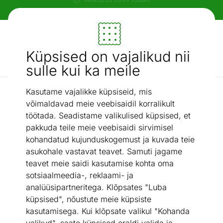
Paindlikud ja mugavad makseviisid!
Mööbel ja sisustus - ON24
Küpsised on vajalikud nii
Otsi...
AI otsing
sulle kui ka meile
Kasutame vajalikke küpsiseid, mis
Parimad pakkumised
Tumba Middletown Ø38 cm
/
võimaldavad meie veebisaidil korralikult
töötada. Seadistame valikulised küpsised, et
pakkuda teile meie veebisaidi sirvimisel
kohandatud kujunduskogemust ja kuvada teie
asukohale vastavat teavet. Samuti jagame
teavet meie saidi kasutamise kohta oma
sotsiaalmeedia-, reklaami- ja
analüüsipartneritega. Klõpsates "Luba
küpsised", nõustute meie küpsiste
kasutamisega. Kui klõpsate valikul "Kohanda