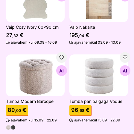
Vaip Cosy Ivory 60x90 cm
Vaip Nakarta
27
€
195
€
,32
,04
ajavahemikul 09.09 - 16.09
ajavahemikul 03.09 - 10.09
Tumba Modern Baroque
Tumba panipaigaga Voque
Otsi sarnaseid
Otsi sarnaseid
Tumba Modern Baroque
Tumba panipaigaga Voque
89
€
96
€
,00
,68
ajavahemikul 15.09 - 22.09
ajavahemikul 15.09 - 22.09