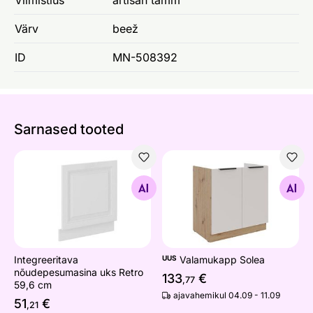
Värv
beež
ID
MN-508392
Sarnased tooted
Integreeritava nõudepesumasina uks Retro 59,6 cm
Valamukapp Solea
Otsi sarnaseid
Otsi sarnaseid
Integreeritava
UUS
Valamukapp Solea
nõudepesumasina uks Retro
133
€
,77
59,6 cm
ajavahemikul 04.09 - 11.09
51
€
,21