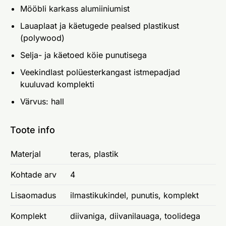
Mööbli karkass alumiiniumist
Lauaplaat ja käetugede pealsed plastikust
(polywood)
Selja- ja käetoed köie punutisega
Veekindlast polüesterkangast istmepadjad
kuuluvad komplekti
Värvus: hall
Toote info
Materjal
teras, plastik
Kohtade arv
4
Lisaomadus
ilmastikukindel, punutis, komplekt
Komplekt
diivaniga, diivanilauaga, toolidega