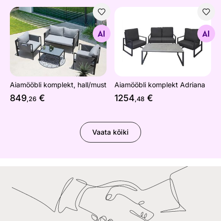
Aiamööbli komplekt, hall/must
Aiamööbli komplekt Adriana
Otsi sarnaseid
Otsi sarnaseid
Aiamööbli komplekt, hall/must
Aiamööbli komplekt Adriana
849
€
1254
€
,26
,48
Vaata kõiki