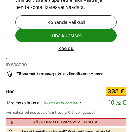
valikud", saate küpsised eraldi valida ja
nende kohta lisateavet vaadata.
Kohanda valikud
Go to slide 1
Go to slide 2
Go to slide 3
Go to slide 4
Go to slide 5
Go to slide 6
Go to slide 7
Go to slide 8
Luba küpsised
Mõõtmed
Vaata sarnaseid
Keeldu
Aiamööbli komplekt Corto
ID 508239
Täpsemat tarneaega küsi klienditeenindusest.
335
€
Hind
10
€
Järelmaks kuus al.
Kuutasu arvutamine
,72
või maksa kolmes osas 0% intress ja 0 € lepingutasu!
PÜSIKLIENDILE TRANSPORT TASUTA!
Leidsid mujalt soodsamalt? Küsi meilt paremat hinda!