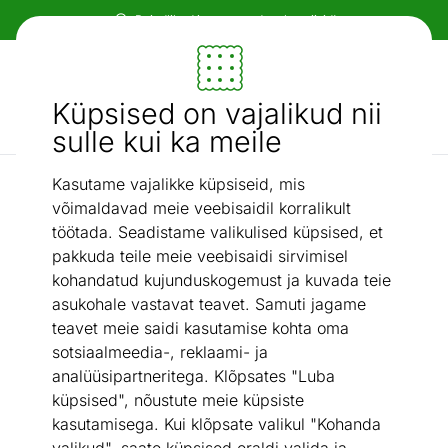
Paindlikud ja mugavad makseviisid!
Mööbel ja sisustus - ON24
Küpsised on vajalikud nii
Otsi...
AI otsing
sulle kui ka meile
Kasutame vajalikke küpsiseid, mis
Aed ja terrass
Aiamööbli komplekt Corto
/
võimaldavad meie veebisaidil korralikult
töötada. Seadistame valikulised küpsised, et
pakkuda teile meie veebisaidi sirvimisel
kohandatud kujunduskogemust ja kuvada teie
asukohale vastavat teavet. Samuti jagame
teavet meie saidi kasutamise kohta oma
sotsiaalmeedia-, reklaami- ja
analüüsipartneritega. Klõpsates "Luba
küpsised", nõustute meie küpsiste
kasutamisega. Kui klõpsate valikul "Kohanda