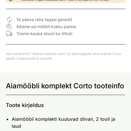
14 päeva raha tagasi garantii
Aitame sul mööbli kokku panna
Toome kauba sinuni ka õhtuti
Vali ostukorvis "Maksa kolmes osas" ja saad jagada oma makse 3 kuu
peale. Lisatasusid ei kaasne.
Aiamööbli komplekt Corto tooteinfo
Toote kirjeldus
Aiamööbli komplekti kuuluvad diivan, 2 tooli ja
laud