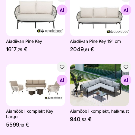
Aiadiivan Pine Key
Aiadiivan Pine Key 191 cm
Otsi sarnaseid
Otsi sarnaseid
Aiadiivan Pine Key
Aiadiivan Pine Key 191 cm
1617
€
2049
€
,75
,81
Aiamööbli komplekt Key Largo
Aiamööbli komplekt, hall/mu
Otsi sarnaseid
Otsi sarnaseid
Aiamööbli komplekt Key
Aiamööbli komplekt, hall/must
Largo
940
€
,53
5599
€
,10