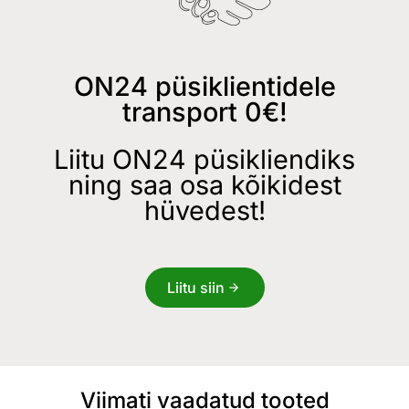
ON24 püsiklientidele
transport 0€!
Liitu ON24 püsikliendiks
ning saa osa kõikidest
hüvedest!
Liitu siin
Viimati vaadatud tooted