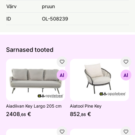
Värv
pruun
ID
OL-508239
Sarnased tooted
Aiadiivan Key Largo 205 cm
Aiatool Pine Key
Otsi sarnaseid
Otsi sarnaseid
Aiadiivan Key Largo 205 cm
Aiatool Pine Key
2408
€
852
€
,66
,86