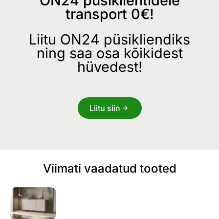
ON24 püsiklientidele
transport 0€!
Liitu ON24 püsikliendiks
ning saa osa kõikidest
hüvedest!
Liitu siin
Viimati vaadatud tooted