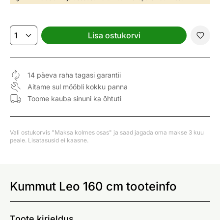
Lisa ostukorvi
14 päeva raha tagasi garantii
Aitame sul mööbli kokku panna
Toome kauba sinuni ka õhtuti
Vali ostukorvis "Maksa kolmes osas" ja saad jagada oma makse 3 kuu
peale. Lisatasusid ei kaasne.
Kummut Leo 160 cm tooteinfo
Toote kirjeldus