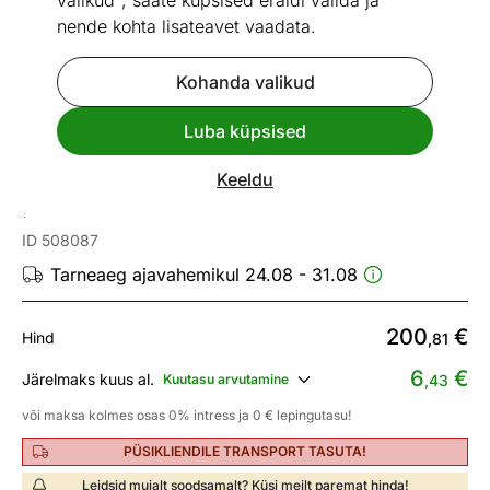
valikud", saate küpsised eraldi valida ja
nende kohta lisateavet vaadata.
Kohanda valikud
Go to slide 1
Go to slide 2
Go to slide 3
Luba küpsised
Mõõtmed
Vaata sarnaseid
Keeldu
Kummut Leo 160 cm
ID 508087
Tarneaeg ajavahemikul 24.08 - 31.08
200
€
Hind
,81
6
€
Järelmaks kuus al.
Kuutasu arvutamine
,43
või maksa kolmes osas 0% intress ja 0 € lepingutasu!
PÜSIKLIENDILE TRANSPORT TASUTA!
Leidsid mujalt soodsamalt? Küsi meilt paremat hinda!