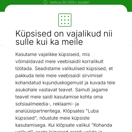
Paindlikud ja mugavad makseviisid!
Mööbel ja sisustus - ON24
Küpsised on vajalikud nii
Otsi...
AI otsing
sulle kui ka meile
Kasutame vajalikke küpsiseid, mis
Kummutid
Kummut Leo 160 cm
/
võimaldavad meie veebisaidil korralikult
töötada. Seadistame valikulised küpsised, et
pakkuda teile meie veebisaidi sirvimisel
kohandatud kujunduskogemust ja kuvada teie
asukohale vastavat teavet. Samuti jagame
teavet meie saidi kasutamise kohta oma
sotsiaalmeedia-, reklaami- ja
analüüsipartneritega. Klõpsates "Luba
küpsised", nõustute meie küpsiste
kasutamisega. Kui klõpsate valikul "Kohanda