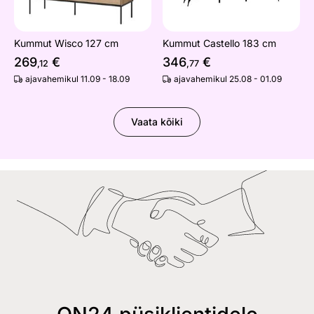
Kummut Wisco 127 cm
Kummut Castello 183 cm
269
€
346
€
,12
,77
ajavahemikul 11.09 - 18.09
ajavahemikul 25.08 - 01.09
Vaata kõiki