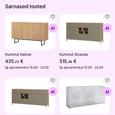
Sarnased tooted
Kummut Kalmar
Kummut Stranda
Otsi sarnaseid
Otsi sarnaseid
Kummut Kalmar
Kummut Stranda
425
€
515
€
,23
,46
ajavahemikul 15.09 - 22.09
ajavahemikul 15.09 - 22.09
Kummut Stranda
Kummut Prisma 181 cm
Otsi sarnaseid
Otsi sarnaseid