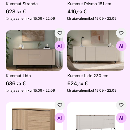
Kummut Stranda
Kummut Prisma 181 cm
628
€
416
€
,63
,59
ajavahemikul 15.09 - 22.09
ajavahemikul 15.09 - 22.09
Kummut Lido
Kummut Lido 230 cm
Otsi sarnaseid
Otsi sarnaseid
Kummut Lido
Kummut Lido 230 cm
636
€
624
€
,79
,34
ajavahemikul 15.09 - 22.09
ajavahemikul 15.09 - 22.09
Kummut Wisco 127 cm
Kummut Castello 183 cm
Otsi sarnaseid
Otsi sarnaseid