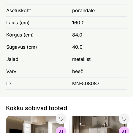
Asetuskoht
põrandale
Laius (cm)
160.0
Kõrgus (cm)
84.0
Sügavus (cm)
40.0
Jalad
metallist
Värv
beež
ID
MN-508087
Kokku sobivad tooted
Elutoamööbel Leo
Kummut Leo
Otsi sarnaseid
Otsi sarnaseid