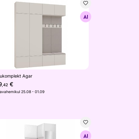
kukomplekt Agar
Otsi sarnaseid
kukomplekt Agar
9
€
,42
javahemikul 25.08 - 01.09
kukomplekt Orion XXV
Otsi sarnaseid