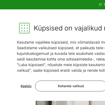
T
Kataloog
Mööbel ja sisustus - ON24
Küpsised on vajalikud n
Kasutame vajalikke küpsiseid, mis võimaldavad meie
Seadistame valikulised küpsised, et pakkuda teile
kujunduskogemust ja kuvada teie asukohale vastav
saidi kasutamise kohta oma sotsiaalmeedia-, rekla
"Luba küpsised", nõustute meie küpsiste kasutamis
valikud", saate küpsised eraldi valida ja nende koh
Keeldu
Kohanda valikud