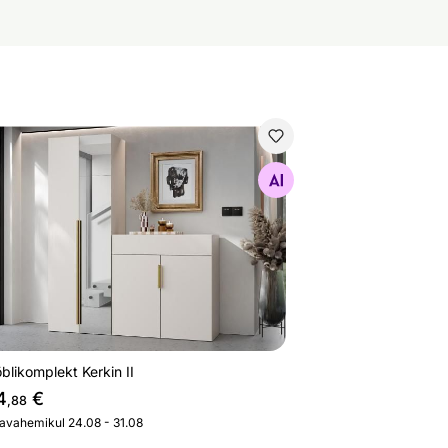
blikomplekt Kerkin II
Otsi sarnaseid
likomplekt Kerkin II
4
€
,88
javahemikul 24.08 - 31.08