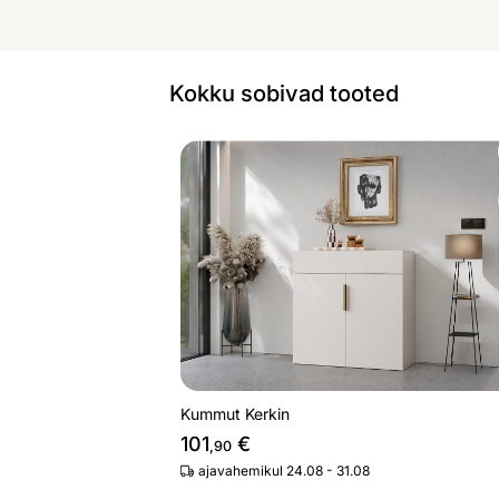
Kokku sobivad tooted
Kummut Kerkin
Otsi sarnaseid
Kummut Kerkin
101
€
,90
ajavahemikul 24.08 - 31.08