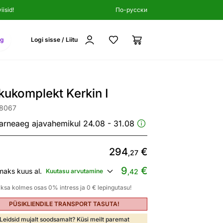
isid!
По-русски
ng
Logi sisse / Liitu
kukomplekt Kerkin I
08067
arneaeg ajavahemikul 24.08 - 31.08
294
€
,27
9
€
maks kuus al.
Kuutasu arvutamine
,42
ksa kolmes osas 0% intress ja 0 € lepingutasu!
PÜSIKLIENDILE TRANSPORT TASUTA!
Leidsid mujalt soodsamalt? Küsi meilt paremat