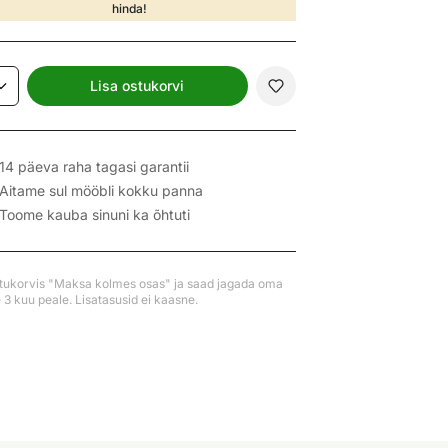
hinda!
Lisa ostukorvi
14 päeva raha tagasi garantii
Aitame sul mööbli kokku panna
Toome kauba sinuni ka õhtuti
stukorvis "Maksa kolmes osas" ja saad jagada oma
3 kuu peale. Lisatasusid ei kaasne.