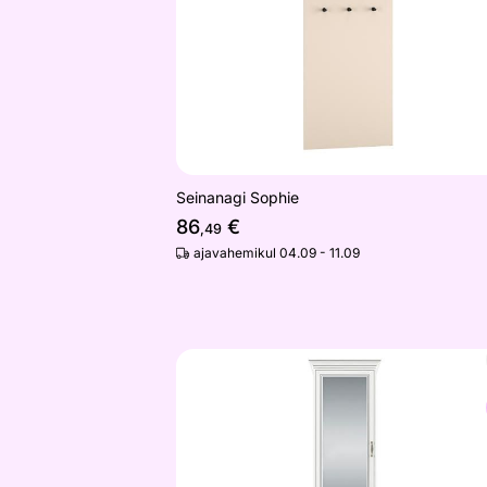
Seinanagi Sophie
86
€
,49
ajavahemikul 04.09 - 11.09
Kapp Tiffany II
Otsi sarnaseid