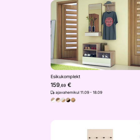
Esikukomplekt
Otsi sarnaseid
Esikukomplekt
159
€
,69
ajavahemikul 11.09 - 18.09
Seinanagi Sophie
Otsi sarnaseid