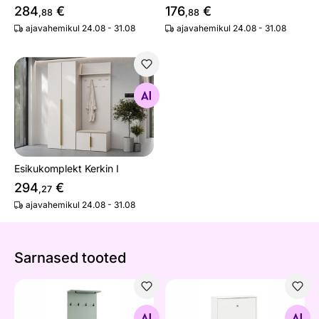
284
€
176
€
,88
,88
ajavahemikul 24.08 - 31.08
ajavahemikul 24.08 - 31.08
Esikukomplekt Kerkin I
Otsi sarnaseid
Esikukomplekt Kerkin I
294
€
,27
ajavahemikul 24.08 - 31.08
Sarnased tooted
Seinanagi Janne
Jalatsikapp Bjarne
Otsi sarnaseid
Otsi sarnaseid