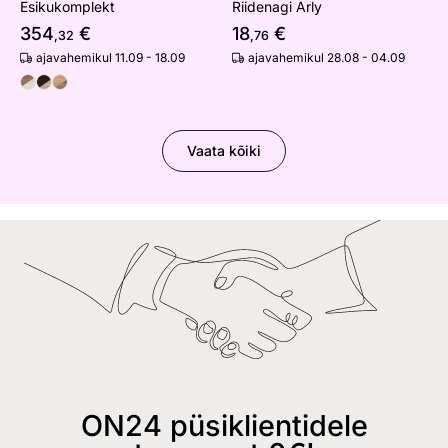
Esikukomplekt
Riidenagi Arly
354
€
18
€
,32
,76
ajavahemikul 11.09 - 18.09
ajavahemikul 28.08 - 04.09
Vaata kõiki
ON24 püsiklientidele