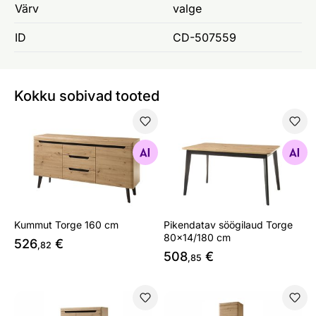
Värv
valge
ID
CD-507559
Kokku sobivad tooted
Kummut Torge 160 cm
Pikendatav söögilaud Torge
Otsi sarnaseid
Otsi sarnaseid
Kummut Torge 160 cm
Pikendatav söögilaud Torge
80x14/180 cm
526
€
,82
508
€
,85
Vitriinkapp Torge 90 cm
Vitriinkapp Torge