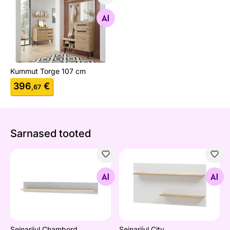
Kummut Torge 107 cm
Otsi sarnaseid
Kummut Torge 107 cm
396
€
,67
Sarnased tooted
Seinariiul Chambord
Seinariiul City
Otsi sarnaseid
Otsi sarnaseid
Seinariiul Chambord
Seinariiul City