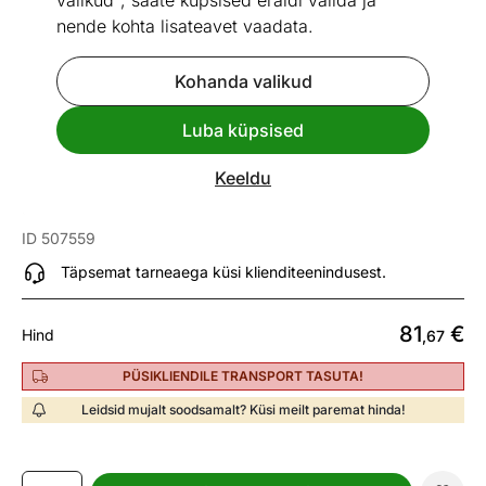
valikud", saate küpsised eraldi valida ja
nende kohta lisateavet vaadata.
Kohanda valikud
Go to slide 1
Go to slide 2
Go to slide 3
Go to slide 4
Luba küpsised
Mõõtmed
Vaata sarnaseid
Keeldu
Seinariiulite komplekt Torge, 2 tk
ID 507559
Täpsemat tarneaega küsi klienditeenindusest.
81
€
Hind
,67
PÜSIKLIENDILE TRANSPORT TASUTA!
Leidsid mujalt soodsamalt? Küsi meilt paremat hinda!