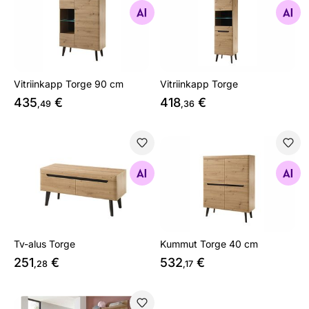
Otsi sarnaseid
Otsi sarnaseid
Vitriinkapp Torge 90 cm
Vitriinkapp Torge
435
€
418
€
,49
,36
Tv-alus Torge
Kummut Torge 40 cm
Otsi sarnaseid
Otsi sarnaseid
Tv-alus Torge
Kummut Torge 40 cm
251
€
532
€
,28
,17