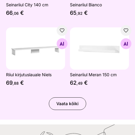
Seinariiul City 140 cm
Seinariiul Bianco
66
€
65
€
,06
,92
Riiul kirjutuslauale Niels
Seinariiul Meran 150 cm
Otsi sarnaseid
Otsi sarnaseid
Riiul kirjutuslauale Niels
Seinariiul Meran 150 cm
69
€
62
€
,88
,49
Vaata kõiki