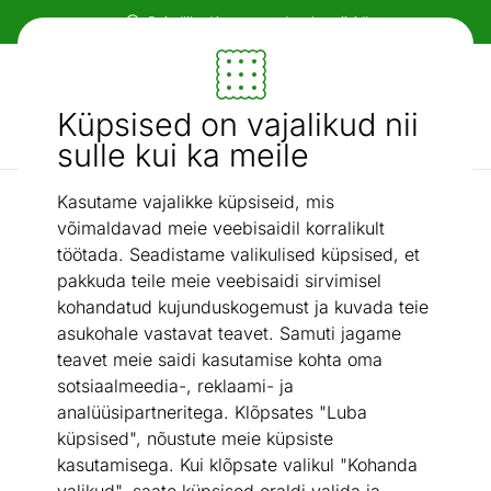
Paindlikud ja mugavad makseviisid!
Mööbel ja sisustus - ON24
Küpsised on vajalikud nii
Otsi...
AI otsing
sulle kui ka meile
Kasutame vajalikke küpsiseid, mis
Riiulid
Seinariiulite komplekt Torge, 2 tk
/
võimaldavad meie veebisaidil korralikult
töötada. Seadistame valikulised küpsised, et
pakkuda teile meie veebisaidi sirvimisel
kohandatud kujunduskogemust ja kuvada teie
asukohale vastavat teavet. Samuti jagame
teavet meie saidi kasutamise kohta oma
sotsiaalmeedia-, reklaami- ja
analüüsipartneritega. Klõpsates "Luba
küpsised", nõustute meie küpsiste
kasutamisega. Kui klõpsate valikul "Kohanda