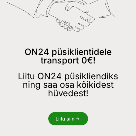
ON24 püsiklientidele
transport 0€!
Liitu ON24 püsikliendiks
ning saa osa kõikidest
hüvedest!
Liitu siin