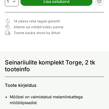
Lisa ostukorvi
14 päeva raha tagasi garantii
Aitame sul mööbli kokku panna
Toome kauba sinuni ka õhtuti
Seinariiulite komplekt Torge, 2 tk
tooteinfo
Toote kirjeldus
Mööbel on valmistatud melamiinkattega
mööbliplaadist