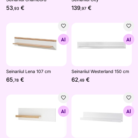
53
€
139
€
,93
,97
Seinariiul Lena 107 cm
Seinariiul Westerland 150 cm
Otsi sarnaseid
Otsi sarnaseid
Seinariiul Lena 107 cm
Seinariiul Westerland 150 cm
65
€
62
€
,78
,49
Seinariiul City 140 cm
Seinariiul Bianco
Otsi sarnaseid
Otsi sarnaseid