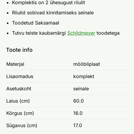
Komplektis on 2 ühesugust riiulit
Riiulid sobivad kinnitamiseks seinale
Toodetud Saksamaal
Tutvu teiste kaubamärgi
Schildmeyer
toodetega
Toote info
Materjal
mööbliplaat
Lisaomadus
komplekt
Asetuskoht
seinale
Laius (cm)
60.0
Kõrgus (cm)
16.0
Sügavus (cm)
17.0