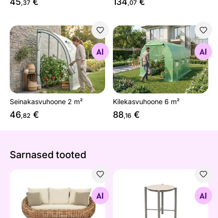
45
€
134
€
,37
,07
Seinakasvuhoone 2 m²
Kilekasvuhoone 6 m²
Otsi sarnaseid
Otsi sarnaseid
Seinakasvuhoone 2 m²
Kilekasvuhoone 6 m²
46
€
88
€
,82
,16
Sarnased tooted
Aiadiivan Cocoon
Aialaud Bora Bora
Otsi sarnaseid
Otsi sarnaseid