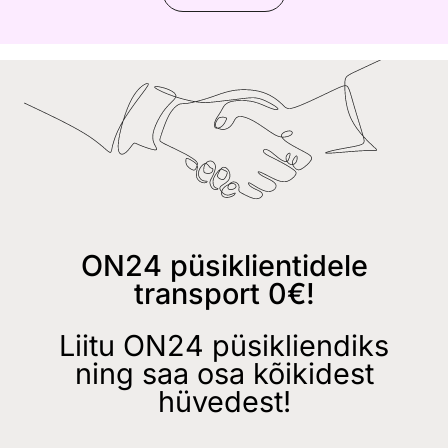
ON24 püsiklientidele
transport 0€!
Liitu ON24 püsikliendiks
ning saa osa kõikidest
hüvedest!