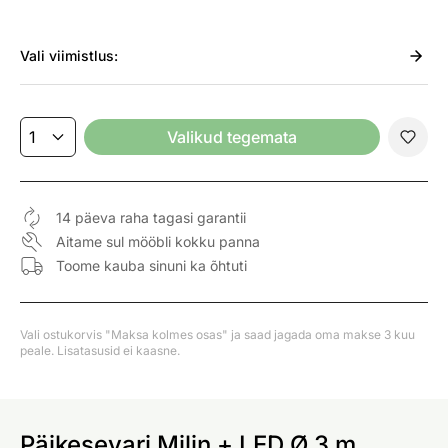
Vali
viimistlus:
Valikud tegemata
14 päeva raha tagasi garantii
Aitame sul mööbli kokku panna
Toome kauba sinuni ka õhtuti
Vali ostukorvis "Maksa kolmes osas" ja saad jagada oma makse 3 kuu
peale. Lisatasusid ei kaasne.
Päikesevari Milin + LED Ø 3 m