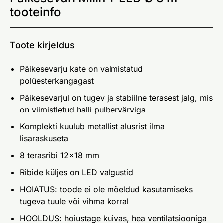
tooteinfo
Toote kirjeldus
Päikesevarju kate on valmistatud
polüesterkangagast
Päikesevarjul on tugev ja stabiilne terasest jalg, mis
on viimistletud halli pulbervärviga
Komplekti kuulub metallist alusrist ilma
lisaraskuseta
8 terasribi 12x18 mm
Ribide küljes on LED valgustid
HOIATUS: toode ei ole mõeldud kasutamiseks
tugeva tuule või vihma korral
HOOLDUS: hoiustage kuivas, hea ventilatsiooniga