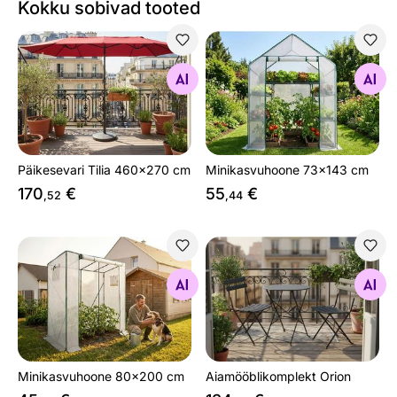
Kokku sobivad tooted
Päikesevari Tilia 460x270 cm
Minikasvuhoone 73x143 cm
Otsi sarnaseid
Otsi sarnaseid
Päikesevari Tilia 460x270 cm
Minikasvuhoone 73x143 cm
170
€
55
€
,52
,44
Minikasvuhoone 80x200 cm
Aiamööblikomplekt Orion
Otsi sarnaseid
Otsi sarnaseid
Minikasvuhoone 80x200 cm
Aiamööblikomplekt Orion