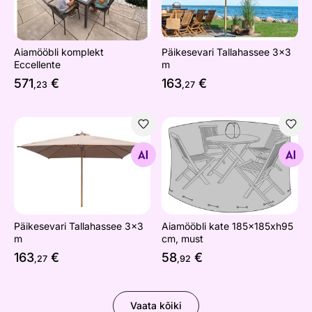
Aiamööbli komplekt
Päikesevari Tallahassee 3x3
Eccellente
m
571
€
163
€
,23
,27
Päikesevari Tallahassee 3x3 m
Aiamööbli kate 185x185xh9
Otsi sarnaseid
Otsi sarnaseid
Päikesevari Tallahassee 3x3
Aiamööbli kate 185x185xh95
m
cm, must
163
€
58
€
,27
,92
Vaata kõiki