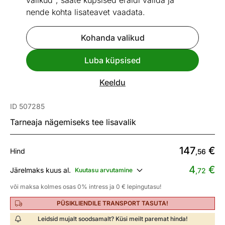
valikud", saate küpsised eraldi valida ja
nende kohta lisateavet vaadata.
Kohanda valikud
1 / 16
Mõõtmed
Vaata sarnaseid
Luba küpsised
Keeldu
Päikesevari Milin + LED Ø 3 m
ID 507285
Tarneaja nägemiseks tee lisavalik
147
€
Hind
,56
4
€
Järelmaks kuus al.
Kuutasu arvutamine
,72
või maksa kolmes osas 0% intress ja 0 € lepingutasu!
PÜSIKLIENDILE TRANSPORT TASUTA!
Leidsid mujalt soodsamalt? Küsi meilt paremat hinda!