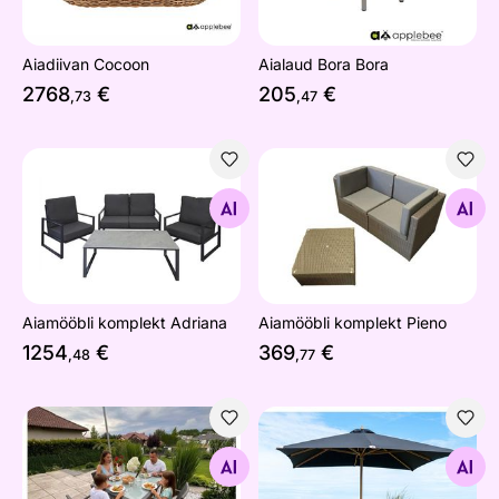
Aiadiivan Cocoon
Aialaud Bora Bora
2768
€
205
€
,73
,47
Aiamööbli komplekt Adriana
Aiamööbli komplekt Pieno
Otsi sarnaseid
Otsi sarnaseid
Aiamööbli komplekt Adriana
Aiamööbli komplekt Pieno
1254
€
369
€
,48
,77
Aiamööbli komplekt Eccellente
Päikesevari Tallahassee 3x3
Otsi sarnaseid
Otsi sarnaseid