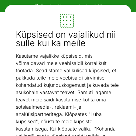
Paindlikud ja mugavad makseviisid!
Mööbel ja sisustus - ON24
Küpsised on vajalikud nii
Otsi...
AI otsing
sulle kui ka meile
Kasutame vajalikke küpsiseid, mis
Aed ja terrass
Päikesevari Milin + LED Ø 3 m
/
võimaldavad meie veebisaidil korralikult
töötada. Seadistame valikulised küpsised, et
pakkuda teile meie veebisaidi sirvimisel
kohandatud kujunduskogemust ja kuvada teie
asukohale vastavat teavet. Samuti jagame
teavet meie saidi kasutamise kohta oma
sotsiaalmeedia-, reklaami- ja
analüüsipartneritega. Klõpsates "Luba
küpsised", nõustute meie küpsiste
kasutamisega. Kui klõpsate valikul "Kohanda