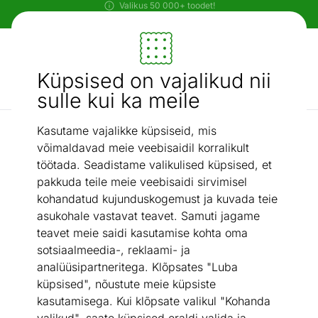
Paindlikud ja mugavad makseviisid!
Mööbel ja sisustus - ON24
Küpsised on vajalikud nii
Otsi...
AI otsing
sulle kui ka meile
Kasutame vajalikke küpsiseid, mis
Köök ja söögituba
Söögitoakomplekt tammepuidust Merbi 11
/
võimaldavad meie veebisaidil korralikult
töötada. Seadistame valikulised küpsised, et
pakkuda teile meie veebisaidi sirvimisel
kohandatud kujunduskogemust ja kuvada teie
asukohale vastavat teavet. Samuti jagame
teavet meie saidi kasutamise kohta oma
sotsiaalmeedia-, reklaami- ja
analüüsipartneritega. Klõpsates "Luba
küpsised", nõustute meie küpsiste
kasutamisega. Kui klõpsate valikul "Kohanda