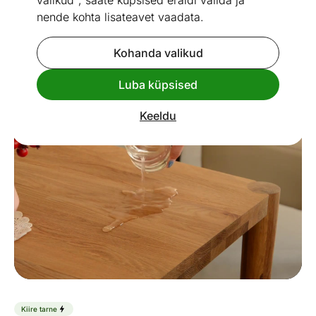
valikud", saate küpsised eraldi valida ja
nende kohta lisateavet vaadata.
Kohanda valikud
Go to slide 1
Go to slide 2
Go to slide 3
Luba küpsised
Mõõtmed
Vaata sarnaseid
Keeldu
Kiire tarne