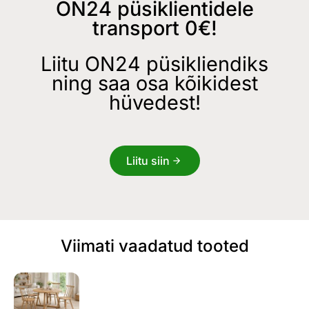
ON24 püsiklientidele
transport 0€!
Liitu ON24 püsikliendiks
ning saa osa kõikidest
hüvedest!
Liitu siin
Viimati vaadatud tooted