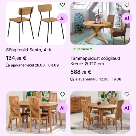
Söögitoolid Santo, 4 tk
Tammepuidust söögilaud Kr
Otsi sarnaseid
Otsi sarnaseid
Söögitoolid Santo, 4 tk
Kiire tarne
134
€
Tammepuidust söögilaud
,68
Kreutz Ø 120 cm
ajavahemikul 28.08 - 04.09
588
€
,76
ajavahemikul 12.08 - 19.08
Tammepuust söögilaud Genf 160x90 cm+ 4 tooli Sandra
Tammepuust pikendatav söög
Otsi sarnaseid
Otsi sarnaseid