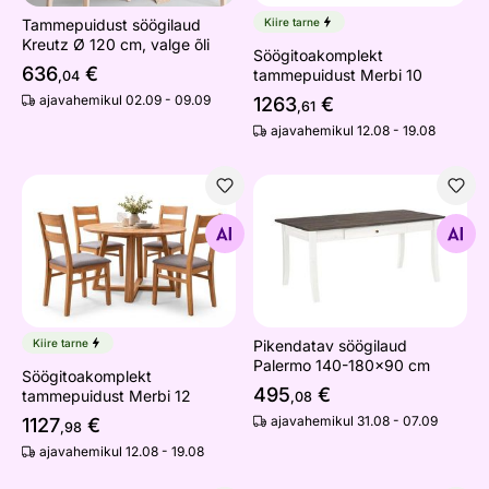
Tammepuidust söögilaud
Kiire tarne
Kreutz Ø 120 cm, valge õli
Söögitoakomplekt
636
€
tammepuidust Merbi 10
,04
ajavahemikul 02.09 - 09.09
1263
€
,61
ajavahemikul 12.08 - 19.08
Söögitoakomplekt tammepuidust Merbi 12
Pikendatav söögilaud Pale
Otsi sarnaseid
Otsi sarnaseid
Kiire tarne
Pikendatav söögilaud
Palermo 140-180x90 cm
Söögitoakomplekt
495
€
tammepuidust Merbi 12
,08
ajavahemikul 31.08 - 07.09
1127
€
,98
ajavahemikul 12.08 - 19.08