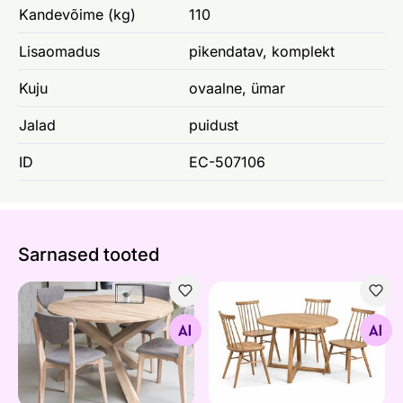
Kandevõime (kg)
110
Lisaomadus
pikendatav, komplekt
Kuju
ovaalne, ümar
Jalad
puidust
ID
EC-507106
Sarnased tooted
Tammepuidust söögilaud Kreutz Ø 120 cm, valge õli
Söögitoakomplekt tammepui
Otsi sarnaseid
Otsi sarnaseid