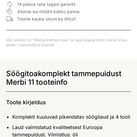
14 päeva raha tagasi garantii
Aitame sul mööbli kokku panna
Toome kauba sinuni ka õhtuti
Vali ostukorvis "Maksa kolmes osas" ja saad jagada oma makse 3 kuu
peale. Lisatasusid ei kaasne.
Söögitoakomplekt tammepuidust
Merbi 11 tooteinfo
Toote kirjeldus
Komplekti kuuluvad pikendatav söögilaud ja 4 tooli
Laud valmistatud kvaliteetsest Euroopa
tammepuidust. Viimistlus: õli