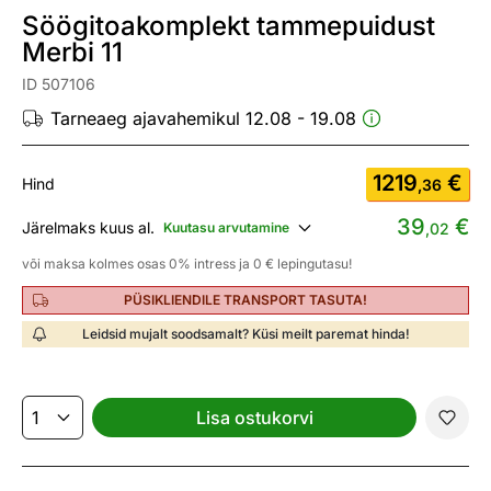
Söögitoakomplekt tammepuidust
Merbi 11
ID 507106
Tarneaeg ajavahemikul 12.08 - 19.08
1219
€
Hind
,36
39
€
Järelmaks kuus al.
Kuutasu arvutamine
,02
või maksa kolmes osas 0% intress ja 0 € lepingutasu!
PÜSIKLIENDILE TRANSPORT TASUTA!
Leidsid mujalt soodsamalt? Küsi meilt paremat hinda!
Lisa ostukorvi