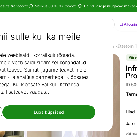
asuta transport!
·
Valikus 50 000+ toodet!
·
Paindlikud ja mugavad maksevi
Otsi
AI otsi
ii sulle kui ka meile
ika
Kütteseadmed
Infrapuna küttepaneelid
Infrapuna küttetorn 
/
/
/
 veebisaidil korralikult töötada.
Kiire
 meie veebisaidi sirvimisel kohandatud
Inf
at teavet. Samuti jagame teavet meie
Pr
ami- ja analüüsipartneritega. Klõpsates
ega. Kui klõpsate valikul "Kohanda
ID 5
ta lisateavet vaadata.
Tarn
Hind
Luba küpsised
Järel
või ma