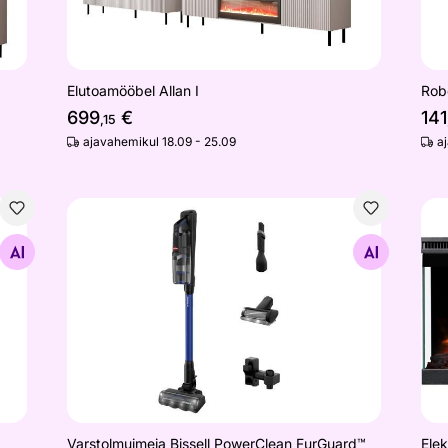
Elutoamööbel Allan I
Rob
699
€
141
,15
ajavahemikul 18.09 - 25.09
a
Varstolmuimeja Bissell PowerClean FurGuard™ Pr
Ele
Otsi sarnaseid
Varstolmuimeja Bissell PowerClean FurGuard™
Ele