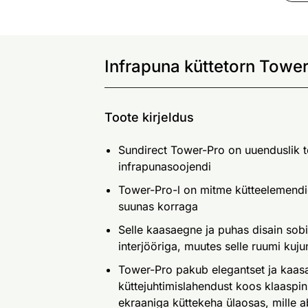
Infrapuna küttetorn Tower
Toote kirjeldus
Sundirect Tower-Pro on uuenduslik t
infrapunasoojendi
Tower-Pro-l on mitme kütteelemendi
suunas korraga
Selle kaasaegne ja puhas disain sobi
interjööriga, muutes selle ruumi ku
Tower-Pro pakub elegantset ja kaasae
küttejuhtimislahendust koos klaaspi
ekraaniga küttekeha ülaosas, mille abi