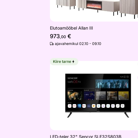
Elutoamööbel Allan III
973
€
,00
ajavahemikul 02.10 - 09.10
Kiire tarne
LED-teler 32" Sencor SLE32S803B
Otsi sarnaseid
LED-teler 32" Sencor SLE32S803B