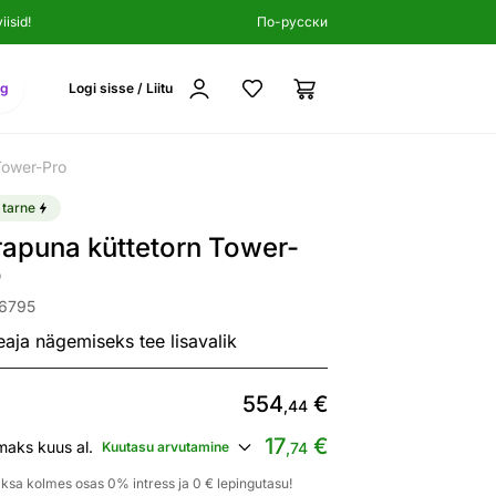
isid!
По-русски
ng
Logi sisse / Liitu
Tower-Pro
 tarne
rapuna küttetorn Tower-
o
06795
eaja nägemiseks tee lisavalik
554
€
,44
17
€
maks kuus al.
Kuutasu arvutamine
,74
ksa kolmes osas 0% intress ja 0 € lepingutasu!