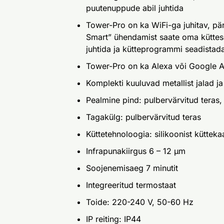
puutenuppude abil juhtida
Tower-Pro on ka WiFi-ga juhitav, pä
Smart” ühendamist saate oma küttes
juhtida ja kütteprogrammi seadistad
Tower-Pro on ka Alexa või Google As
Komplekti kuuluvad metallist jalad ja
Pealmine pind: pulbervärvitud teras,
Tagakülg: pulbervärvitud teras
Küttetehnoloogia: silikoonist kütteka
Infrapunakiirgus 6 – 12 µm
Soojenemisaeg 7 minutit
Integreeritud termostaat
Toide: 220-240 V, 50-60 Hz
IP reiting: IP44