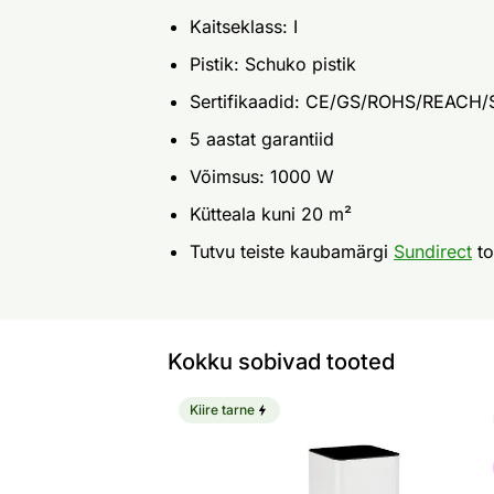
Kaitseklass: I
Pistik: Schuko pistik
Sertifikaadid: CE/GS/ROHS/REACH
5 aastat garantiid
Võimsus: 1000 W
Kütteala kuni 20 m²
Tutvu teiste kaubamärgi
Sundirect
to
Kokku sobivad tooted
Kiire tarne
Infrapuna küttetorn Tower-Pro 500 W
Otsi sarnaseid