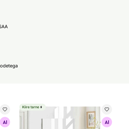
/SAA
odetega
Kiire tarne
Infrapuna küttepaneel IC-Plus 700 W
Van
Otsi sarnaseid