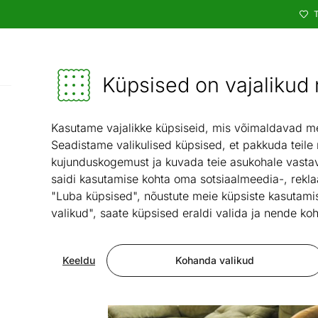
T
Kataloog
Mööbel ja sisustus - ON24
Küpsised on vajalikud n
Kodutehn
Kasutame vajalikke küpsiseid, mis võimaldavad meie
Seadistame valikulised küpsised, et pakkuda teile
kujunduskogemust ja kuvada teie asukohale vastav
saidi kasutamise kohta oma sotsiaalmeedia-, rekla
"Luba küpsised", nõustute meie küpsiste kasutamis
valikud", saate küpsised eraldi valida ja nende koh
Keeldu
Kohanda valikud