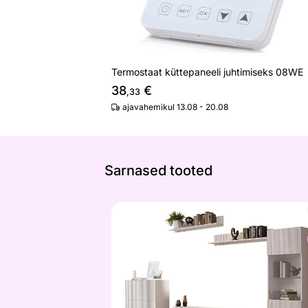
Termostaat küttepaneeli juhtimiseks 08WE
38
€
,33
ajavahemikul 13.08 - 20.08
Sarnased tooted
Elutoamööbel Allan III
Otsi sarnaseid