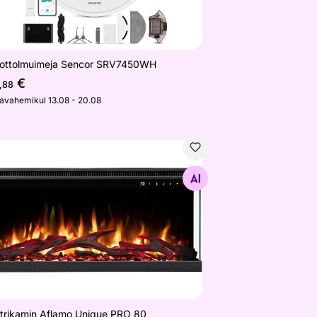
ottolmuimeja Sencor SRV7450WH
€
,88
javahemikul 13.08 - 20.08
o 4094N, 280W, juhtmevaba
ktrikamin Aflamo Unique PRO 80
Otsi sarnaseid
ktrikamin Aflamo Unique PRO 80