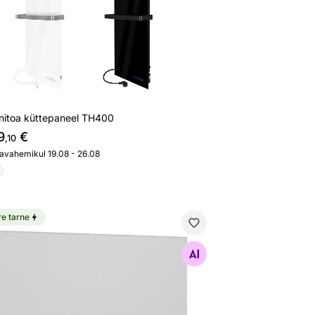
nitoa küttepaneel TH400
9
€
,10
javahemikul 19.08 - 26.08
re tarne
rapuna küttepaneel HS400T-W, digitaalse termostaadiga,
Otsi sarnaseid