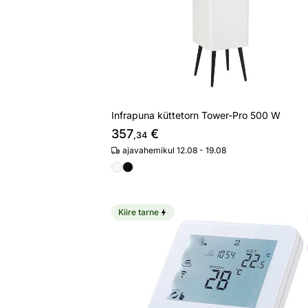
Infrapuna küttetorn Tower-Pro 500 W
357
€
,34
ajavahemikul 12.08 - 19.08
Kiire tarne
Termostaat küttepaneeli juhtimiseks
Otsi sarnaseid