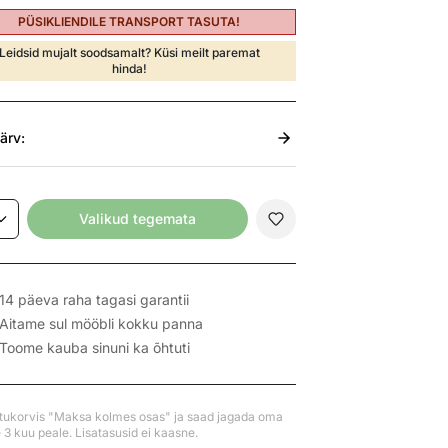
PÜSIKLIENDILE TRANSPORT TASUTA!
Leidsid mujalt soodsamalt? Küsi meilt paremat
hinda!
ärv:
Valikud tegemata
14 päeva raha tagasi garantii
Aitame sul mööbli kokku panna
Toome kauba sinuni ka õhtuti
stukorvis "Maksa kolmes osas" ja saad jagada oma
3 kuu peale. Lisatasusid ei kaasne.