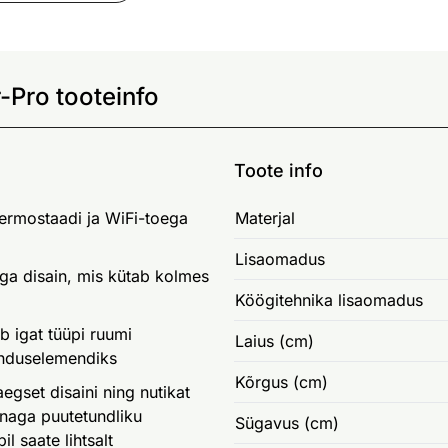
-Pro tooteinfo
Toote info
ermostaadi ja WiFi-toega
Materjal
Lisaomadus
ga disain, mis kütab kolmes
Köögitehnika lisaomadus
b igat tüüpi ruumi
Laius (cm)
junduselemendiks
Kõrgus (cm)
gset disaini ning nutikat
nnaga puutetundliku
Sügavus (cm)
l saate lihtsalt