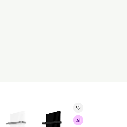
nitoa küttepaneel TH400
Otsi sarnaseid