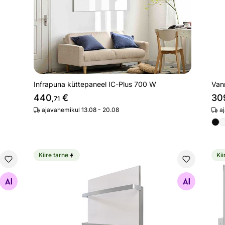
Infrapuna küttepaneel IC-Plus 700 W
Van
440
€
30
,71
ajavahemikul 13.08 - 20.08
a
Kiire tarne
Kii
 08WE
Vannitoa küttepaneel keraamilisest kivist 250 W
Inf
Otsi sarnaseid