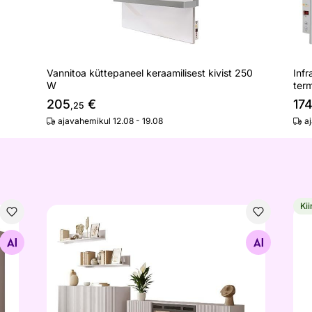
Vannitoa küttepaneel keraamilisest kivist 250
Inf
W
ter
205
€
17
,25
ajavahemikul 12.08 - 19.08
a
Kii
Elutoamööbel Allan I
Rob
Otsi sarnaseid