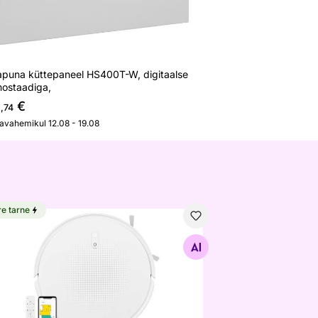
rapuna küttepaneel HS400T-W, digitaalse
mostaadiga,
4
€
,74
javahemikul 12.08 - 19.08
re tarne
ottolmuimeja Sencor SRV7450WH
Otsi sarnaseid