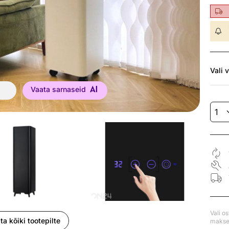
Vali
v
Vaata sarnaseid
Vali o
ta kõiki tootepilte
makse 