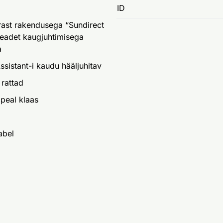
ID
rast rakendusega “Sundirect
eadet kaugjuhtimisega
a
sistant-i kaudu hääljuhitav
 rattad
 peal klaas
abel