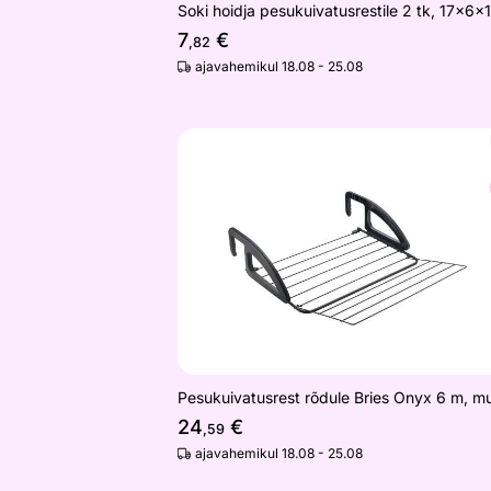
Soki hoidja pesukuivatusrestile 2 tk, 17x6x
7
€
,82
ajavahemikul 18.08 - 25.08
Pesukuivatusrest rõdule Bries Onyx 6
Otsi sarnaseid
Pesukuivatusrest rõdule Bries Onyx 6 m, m
24
€
,59
ajavahemikul 18.08 - 25.08