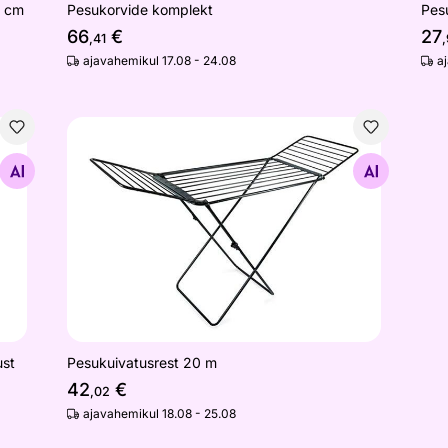
Pes
1 cm
Pesukorvide komplekt
27
66
€
,
,41
a
ajavahemikul 17.08 - 24.08
 m, must
Pesukuivatusrest 20 m
Otsi sarnaseid
ust
Pesukuivatusrest 20 m
42
€
,02
ajavahemikul 18.08 - 25.08