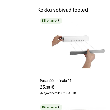
Kokku sobivad tooted
Kiire tarne
Pesunöör seinale 14 m
Otsi sarnaseid
Pesunöör seinale 14 m
25
€
,35
ajavahemikul 11.08 - 18.08
Kiire tarne