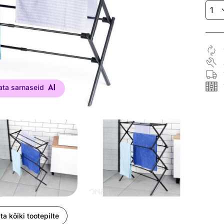
ata sarnaseid
ta kõiki tootepilte