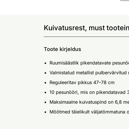
Kuivatusrest, must tootei
Toote kirjeldus
Ruumisäästlik pikendatavate pesunö
Valmistatud metallist pulbervärvitud
Reguleeritav pikkus 47–78 cm
10 pesunööri, mis on pikendatavad
Maksimaalne kuivatuspind on 6,8 me
Mõõtmed täielikult väljatõmmatuna 