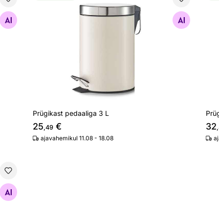
Prügikast pedaaliga 3 L
Prü
Otsi sarnaseid
Prügikast pedaaliga 3 L
Prüg
25
€
32
,49
ajavahemikul 11.08 - 18.08
a