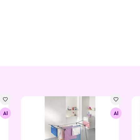
Pesukuivataja Hydra 18 m, hõbe
Pes
Otsi sarnaseid