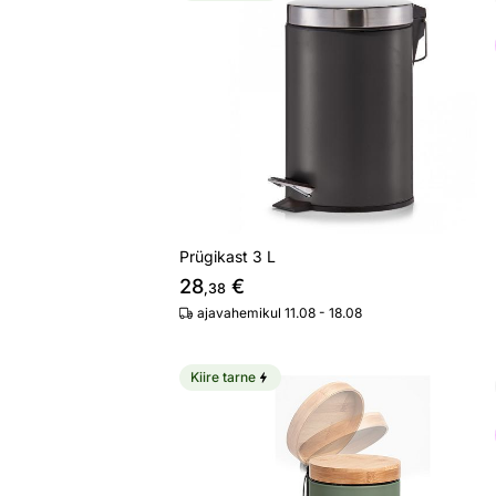
Prügikast 3 L
Otsi sarnaseid
Prügikast 3 L
28
€
,38
ajavahemikul 11.08 - 18.08
Kiire tarne
Prügikast
Otsi sarnaseid