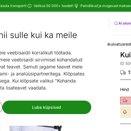
asuta transport!
·
Valikus 50 000+ toodet!
·
Paindlikud ja mugavad maksevi
Otsi
AI otsi
ii sulle kui ka meile
um
Majapidamisruum
Pesupesemine ja triikimine
Pesukuivatusrest
/
/
/
 veebisaidil korralikult töötada.
Kui
 meie veebisaidi sirvimisel kohandatud
ID 5
at teavet. Samuti jagame teavet meie
T
ami- ja analüüsipartneritega. Klõpsates
ega. Kui klõpsate valikul "Kohanda
ta lisateavet vaadata.
Hind
Luba küpsised