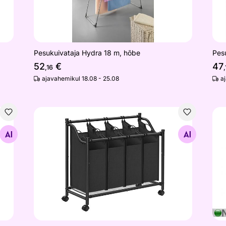
Pesukuivataja Hydra 18 m, hõbe
Pes
52
€
47
,16
,
ajavahemikul 18.08 - 25.08
a
 17x6x1 cm
Pesukorvide komplekt
Pes
Otsi sarnaseid