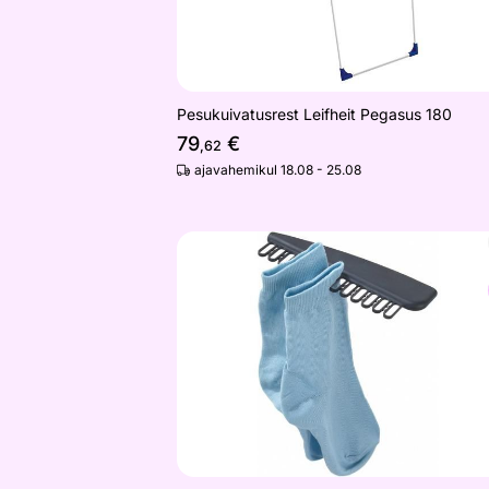
Pesukuivatusrest Leifheit Pegasus 180
79
€
,62
ajavahemikul 18.08 - 25.08
Soki hoidja pesukuivatusrestile 2 tk,
Otsi sarnaseid