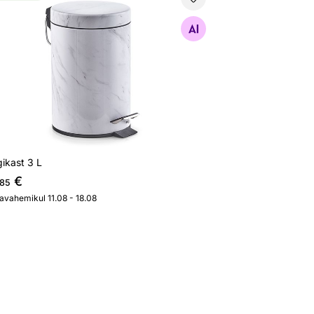
gikast 3 L
Otsi sarnaseid
ikast 3 L
€
,85
javahemikul 11.08 - 18.08