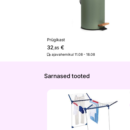
Prügikast
32
€
,85
ajavahemikul 11.08 - 18.08
Sarnased tooted
Pesukuivatusrest Leifheit Pegasus 180
Otsi sarnaseid