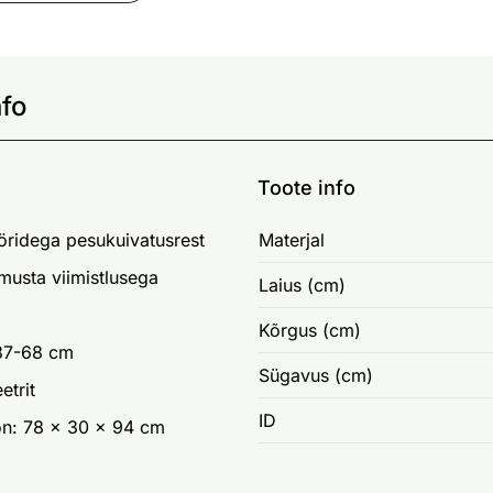
nfo
Toote info
öridega pesukuivatusrest
Materjal
 musta viimistlusega
Laius (cm)
Kõrgus (cm)
 37-68 cm
Sügavus (cm)
etrit
ID
on: 78 x 30 x 94 cm