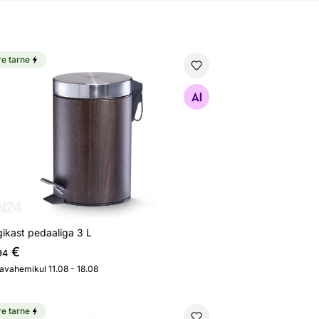
re tarne
gikast pedaaliga 3 L
Otsi sarnaseid
ikast pedaaliga 3 L
€
94
javahemikul 11.08 - 18.08
re tarne