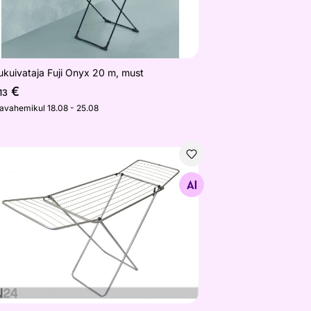
ukuivataja Fuji Onyx 20 m, must
€
13
javahemikul 18.08 - 25.08
ukuivataja Aegan Star
Otsi sarnaseid