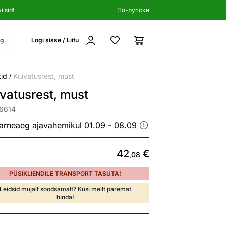
isid!
По-русски
ng
Logi sisse / Liitu
id
Kuivatusrest, must
/
vatusrest, must
06614
arneaeg ajavahemikul 01.09 - 08.09
42
€
,08
PÜSIKLIENDILE TRANSPORT TASUTA!
Leidsid mujalt soodsamalt? Küsi meilt paremat
hinda!