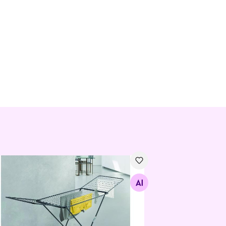
ukuivataja Fuji Onyx 20 m, must
Otsi sarnaseid