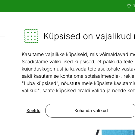
T
Kataloog
Mööbel ja sisustus - ON24
Küpsised on vajalikud n
Esik ja majapidamisru
Kasutame vajalikke küpsiseid, mis võimaldavad meie
Seadistame valikulised küpsised, et pakkuda teile
kujunduskogemust ja kuvada teie asukohale vastav
saidi kasutamise kohta oma sotsiaalmeedia-, rekla
"Luba küpsised", nõustute meie küpsiste kasutamis
valikud", saate küpsised eraldi valida ja nende koh
Keeldu
Kohanda valikud