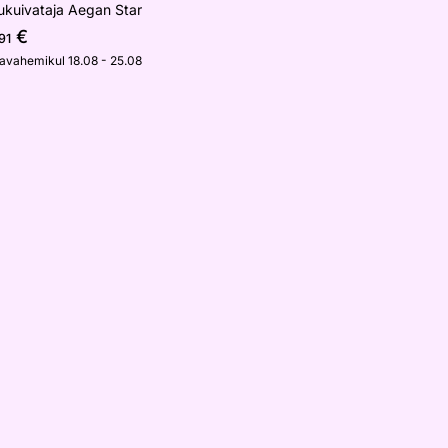
ukuivataja Aegan Star
€
91
javahemikul 18.08 - 25.08