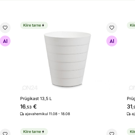
Kiire tarne
Kii
Prügikast 13,5 L
Prü
Otsi sarnaseid
Prügikast 13,5 L
Prüg
16
€
31
,53
,
ajavahemikul 11.08 - 18.08
a
Kiire tarne
Kii