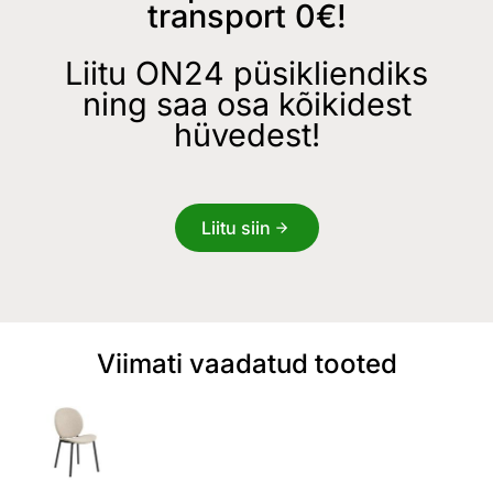
transport 0€!
Liitu ON24 püsikliendiks
ning saa osa kõikidest
hüvedest!
Liitu siin
Viimati vaadatud tooted