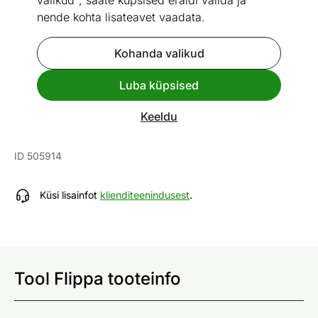
valikud", saate küpsised eraldi valida ja
nende kohta lisateavet vaadata.
Kohanda valikud
Go to slide 1
Go to slide 2
Go to slide 3
Go to slide 4
Go to slide 5
Go to slide 6
Go to slide 7
Go to slide 8
Go to slide 9
Go to slide 10
Go to slide 11
Luba küpsised
Mõõtmed
Vaata sarnaseid
Keeldu
Tool Flippa
ID 505914
Küsi lisainfot
klienditeenindusest
.
Tool Flippa tooteinfo