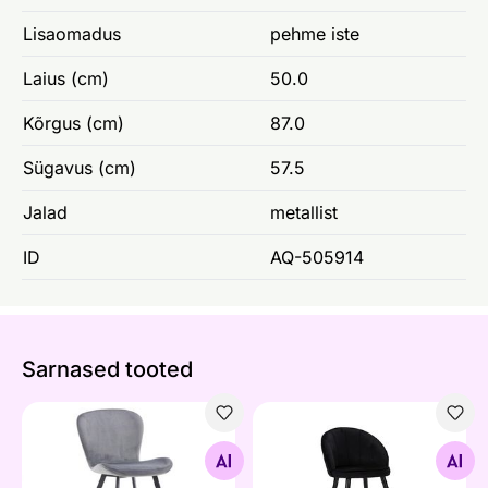
Lisaomadus
pehme iste
Laius (cm)
50.0
Kõrgus (cm)
87.0
Sügavus (cm)
57.5
Jalad
metallist
ID
AQ-505914
Sarnased tooted
Söögitoolid Lilja, 2 tk
Söögitool Glam, must/kuld
Otsi sarnaseid
Otsi sarnaseid