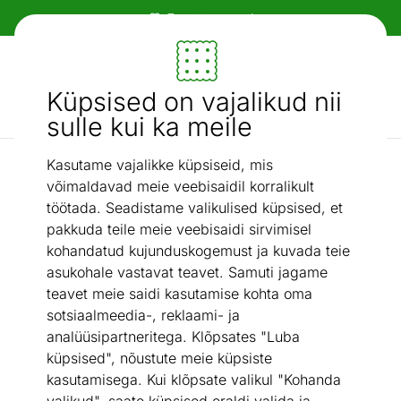
Tasuta transport!
Mööbel ja sisustus - ON24
Küpsised on vajalikud nii
Otsi...
AI otsing
sulle kui ka meile
Kasutame vajalikke küpsiseid, mis
Söögitoolid
Tool Flippa
/
võimaldavad meie veebisaidil korralikult
töötada. Seadistame valikulised küpsised, et
pakkuda teile meie veebisaidi sirvimisel
kohandatud kujunduskogemust ja kuvada teie
asukohale vastavat teavet. Samuti jagame
teavet meie saidi kasutamise kohta oma
sotsiaalmeedia-, reklaami- ja
analüüsipartneritega. Klõpsates "Luba
küpsised", nõustute meie küpsiste
kasutamisega. Kui klõpsate valikul "Kohanda