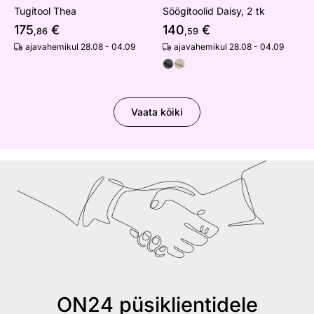
Tugitool Thea
Söögitoolid Daisy, 2 tk
175
€
140
€
,86
,59
ajavahemikul 28.08 - 04.09
ajavahemikul 28.08 - 04.09
Vaata kõiki
ON24 püsiklientidele