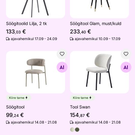
Söögitoolid Lilja, 2 tk
Söögitool Glam, must/kuld
133
€
233
€
,03
,40
ajavahemikul 17.09 - 24.09
ajavahemikul 10.09 - 17.09
Söögitool
Tool Swan
Otsi sarnaseid
Otsi sarnaseid
Kiire tarne
Kiire tarne
Söögitool
Tool Swan
99
€
154
€
,24
,87
ajavahemikul 14.08 - 21.08
ajavahemikul 14.08 - 21.08