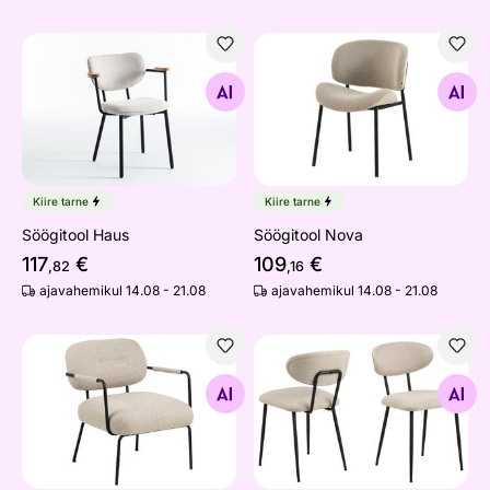
Söögitool Haus
Söögitool Nova
Otsi sarnaseid
Otsi sarnaseid
Kiire tarne
Kiire tarne
Söögitool Haus
Söögitool Nova
117
€
109
€
,82
,16
ajavahemikul 14.08 - 21.08
ajavahemikul 14.08 - 21.08
Tugitool Thea
Söögitoolid Daisy, 2 tk
Otsi sarnaseid
Otsi sarnaseid