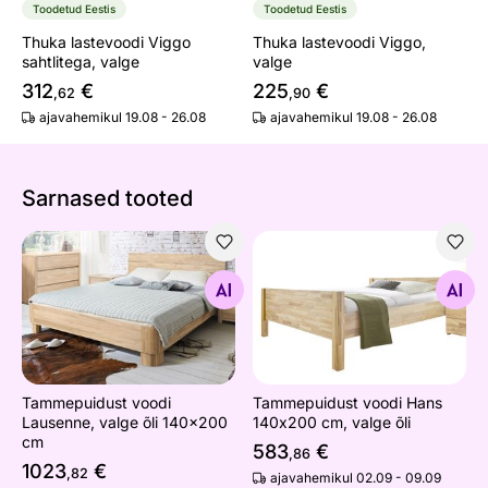
Toodetud Eestis
Toodetud Eestis
Thuka lastevoodi Viggo
Thuka lastevoodi Viggo,
sahtlitega, valge
valge
312
€
225
€
,62
,90
ajavahemikul 19.08 - 26.08
ajavahemikul 19.08 - 26.08
Sarnased tooted
Tammepuidust voodi Lausenne, valge õli 140x200 cm
Tammepuidust voodi Hans 14
Otsi sarnaseid
Otsi sarnaseid
Tammepuidust voodi
Tammepuidust voodi Hans
Lausenne, valge õli 140x200
140х200 cm, valge õli
cm
583
€
,86
1023
€
,82
ajavahemikul 02.09 - 09.09