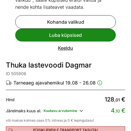
valikud", saate küpsised eraldi valida ja
nende kohta lisateavet vaadata.
Kohanda valikud
Go to slide 1
Go to slide 2
Go to slide 3
Go to slide 4
Go to slide 5
Go to slide 6
Luba küpsised
Mõõtmed
Vaata sarnaseid
Keeldu
Toodetud Eestis
Thuka lastevoodi Dagmar
ID 505906
Tarneaeg ajavahemikul 19.08 - 26.08
128
€
Hind
,01
4
€
Järelmaks kuus al.
Kuutasu arvutamine
,10
või maksa kolmes osas 0% intress ja 0 € lepingutasu!
PÜSIKLIENDILE TRANSPORT TASUTA!