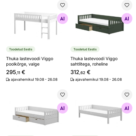
Thuka lastevoodi Viggo poolkõrge, valge
Thuka lastevoodi Viggo sahtl
Otsi sarnaseid
Otsi sarnaseid
Toodetud Eestis
Toodetud Eestis
Thuka lastevoodi Viggo
Thuka lastevoodi Viggo
poolkõrge, valge
sahtlitega, roheline
295
€
312
€
,11
,62
ajavahemikul 19.08 - 26.08
ajavahemikul 19.08 - 26.08
Thuka lastevoodi Viggo sahtlitega, valge
Thuka lastevoodi Viggo, val
Otsi sarnaseid
Otsi sarnaseid