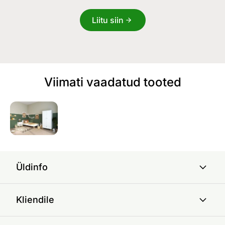
Liitu siin
Viimati vaadatud tooted
Üldinfo
Kliendile