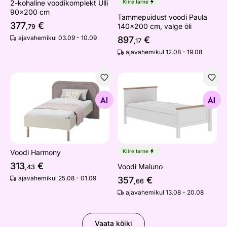
2-kohaline voodikomplekt Ulli
Kiire tarne
90x200 cm
Tammepuidust voodi Paula
377
€
140x200 cm, valge õli
,79
ajavahemikul 03.09 - 10.09
897
€
,17
ajavahemikul 12.08 - 19.08
Voodi Harmony
Voodi Maluno
Otsi sarnaseid
Otsi sarnaseid
Voodi Harmony
Kiire tarne
313
€
Voodi Maluno
,43
ajavahemikul 25.08 - 01.09
357
€
,66
ajavahemikul 13.08 - 20.08
Vaata kõiki