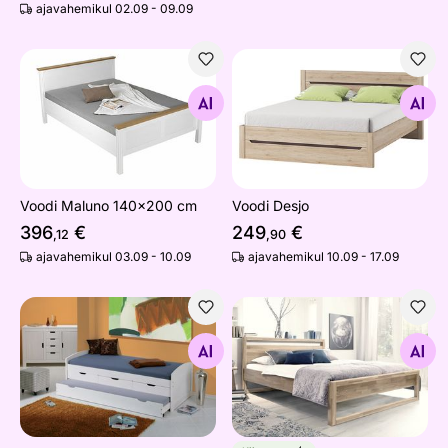
ajavahemikul 02.09 - 09.09
Voodi Maluno 140x200 cm
Voodi Desjo
Otsi sarnaseid
Otsi sarnaseid
Voodi Maluno 140x200 cm
Voodi Desjo
396
€
249
€
,12
,90
ajavahemikul 03.09 - 10.09
ajavahemikul 10.09 - 17.09
2-kohaline voodikomplekt Ulli 90x200 cm
Tammepuidust voodi Paula 1
Otsi sarnaseid
Otsi sarnaseid