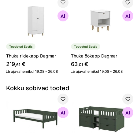
Thuka riidekapp Dagmar
Thuka öökapp Dagmar
Otsi sarnaseid
Otsi sarnaseid
Toodetud Eestis
Toodetud Eestis
Thuka riidekapp Dagmar
Thuka öökapp Dagmar
219
€
63
€
,61
,01
ajavahemikul 19.08 - 26.08
ajavahemikul 19.08 - 26.08
Kokku sobivad tooted
Thuka lastevoodi Viggo, roheline
Thuka lastevoodi Viggo poolk
Otsi sarnaseid
Otsi sarnaseid