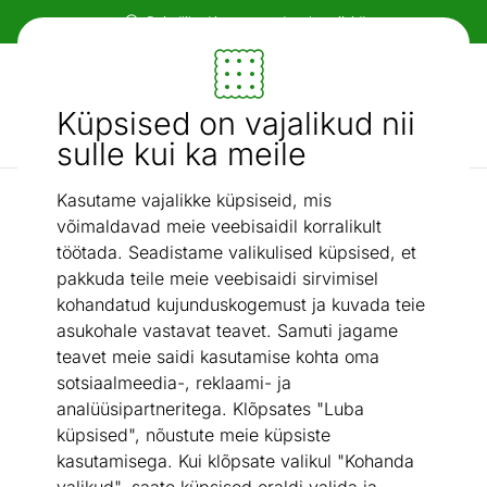
Paindlikud ja mugavad makseviisid!
Mööbel ja sisustus - ON24
Küpsised on vajalikud nii
Otsi...
AI otsing
sulle kui ka meile
Kasutame vajalikke küpsiseid, mis
Voodiraamid
Thuka lastevoodi Dagmar
/
võimaldavad meie veebisaidil korralikult
töötada. Seadistame valikulised küpsised, et
pakkuda teile meie veebisaidi sirvimisel
kohandatud kujunduskogemust ja kuvada teie
asukohale vastavat teavet. Samuti jagame
teavet meie saidi kasutamise kohta oma
sotsiaalmeedia-, reklaami- ja
analüüsipartneritega. Klõpsates "Luba
küpsised", nõustute meie küpsiste
kasutamisega. Kui klõpsate valikul "Kohanda