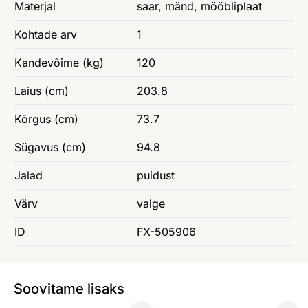
Materjal
saar, mänd, mööbliplaat
Kohtade arv
1
Kandevõime (kg)
120
Laius (cm)
203.8
Kõrgus (cm)
73.7
Sügavus (cm)
94.8
Jalad
puidust
Värv
valge
ID
FX-505906
Soovitame lisaks