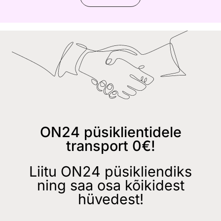
ON24 püsiklientidele
transport 0€!
Liitu ON24 püsikliendiks
ning saa osa kõikidest
hüvedest!