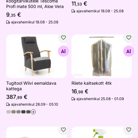
köögitarvikutele Tescoma
11
€
,33
Profi mate 500 ml, Aloe Vera
ajavahemikul 18.08 - 25.08
9
€
,35
ajavahemikul 18.08 - 25.08
Tugitool Wiivi eemaldava kattega
Riiete kaitsekott 4tk
Otsi sarnaseid
Otsi sarnaseid
Tugitool Wiivi eemaldava
Riiete kaitsekott 4tk
kattega
16
€
,98
387
€
,89
ajavahemikul 25.08 - 01.09
ajavahemikul 28.09 - 05.10
+
Kattemadrats Madrazzi memory foam-ist
Puhastusvahend kaminaklaas