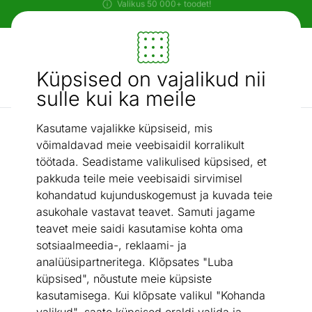
Paindlikud ja mugavad makseviisid!
Mööbel ja sisustus - ON24
Küpsised on vajalikud nii
Otsi...
AI otsing
sulle kui ka meile
Kasutame vajalikke küpsiseid, mis
Diivanite hooldusvahendid
Softcare tekstiili kaitsevahend 500 ml
/
võimaldavad meie veebisaidil korralikult
töötada. Seadistame valikulised küpsised, et
pakkuda teile meie veebisaidi sirvimisel
kohandatud kujunduskogemust ja kuvada teie
asukohale vastavat teavet. Samuti jagame
teavet meie saidi kasutamise kohta oma
sotsiaalmeedia-, reklaami- ja
analüüsipartneritega. Klõpsates "Luba
küpsised", nõustute meie küpsiste
kasutamisega. Kui klõpsate valikul "Kohanda