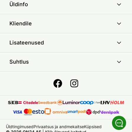
Üldinfo
Kliendile
Lisateenused
Suhtlus
Üldtingimused
Privaatsus ja andmekaitse
Küpsised
© 2026 ON24 AS
|
Kõik õigused kaitstud