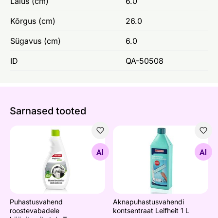
Laius (cm)
6.0
Kõrgus (cm)
26.0
Sügavus (cm)
6.0
ID
QA-50508
Sarnased tooted
Puhastusvahend roostevabadele köögitarvikutele Tescom
Aknapuhastusvahendi kontsent
Otsi sarnaseid
Otsi sarnaseid
Puhastusvahend
Aknapuhastusvahendi
roostevabadele
kontsentraat Leifheit 1 L