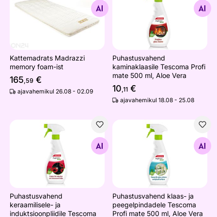
Otsi sarnaseid
Otsi sarnaseid
Kattemadrats Madrazzi
Puhastusvahend
memory foam-ist
kaminaklaasile Tescoma Profi
mate 500 ml, Aloe Vera
165
€
,59
10
€
,11
ajavahemikul 26.08 - 02.09
ajavahemikul 18.08 - 25.08
Puhastusvahend keraamilisele- ja induktsioonpliidile Te
Puhastusvahend klaas- ja pe
Otsi sarnaseid
Otsi sarnaseid
Puhastusvahend
Puhastusvahend klaas- ja
keraamilisele- ja
peegelpindadele Tescoma
induktsioonpliidile Tescoma
Profi mate 500 ml, Aloe Vera