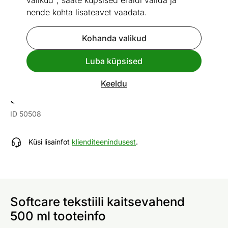
valikud", saate küpsised eraldi valida ja
nende kohta lisateavet vaadata.
Kohanda valikud
Vaata sarnaseid
Luba küpsised
Keeldu
Softcare tekstiili kaitsevahend
500 ml
ID 50508
Küsi lisainfot
klienditeenindusest
.
Softcare tekstiili kaitsevahend
500 ml tooteinfo