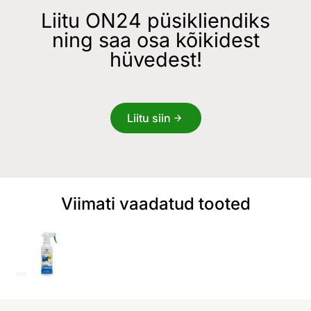
Liitu ON24 püsikliendiks
ning saa osa kõikidest
hüvedest!
Liitu siin
Viimati vaadatud tooted