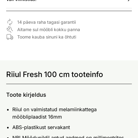
14 päeva raha tagasi garantii
Aitame sul mööbli kokku panna
Toome kauba sinuni ka õhtuti
Riiul Fresh 100 cm tooteinfo
Toote kirjeldus
Riiul on valmistatud melamiinkattega
mööbliplaadist 16mm
ABS-plastikust servakant
NB! Mõõdupildil antud andmed on millimeetrites