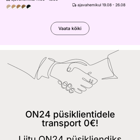
ajavahemikul 19.08 - 26.08
Vaata kõiki
ON24 püsiklientidele
transport 0€!
Liitu ON24 püsikliendiks