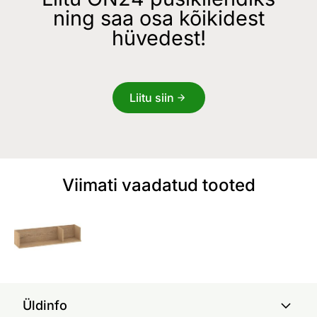
ning saa osa kõikidest
hüvedest!
Liitu siin
Viimati vaadatud tooted
Üldinfo