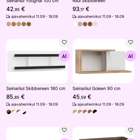
Seinariiul Youghal 100 cm
Riiul Skibbereen
42
€
93
€
,95
,17
ajavahemikul 11.09 - 18.09
ajavahemikul 11.09 - 18.09
Seinariiul Skibbereen 180 cm
Seinariiul Goleen 90 cm
Otsi sarnaseid
Otsi sarnaseid
Seinariiul Skibbereen 180 cm
Seinariiul Goleen 90 cm
85
€
45
€
,85
,59
ajavahemikul 11.09 - 18.09
ajavahemikul 11.09 - 18.09
Seinariiul Goleen 160 cm
Seinariiul Kinsale 95 cm