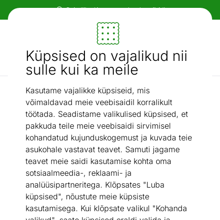
Paindlikud ja mugavad makseviisid!
Mööbel ja sisustus - ON24
Küpsised on vajalikud nii
Otsi...
AI otsing
sulle kui ka meile
Kasutame vajalikke küpsiseid, mis
Riiulid
Riiul Fresh 100 cm
/
võimaldavad meie veebisaidil korralikult
töötada. Seadistame valikulised küpsised, et
pakkuda teile meie veebisaidi sirvimisel
kohandatud kujunduskogemust ja kuvada teie
asukohale vastavat teavet. Samuti jagame
teavet meie saidi kasutamise kohta oma
sotsiaalmeedia-, reklaami- ja
analüüsipartneritega. Klõpsates "Luba
küpsised", nõustute meie küpsiste
kasutamisega. Kui klõpsate valikul "Kohanda