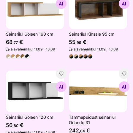
Otsi sarnaseid
Otsi sarnaseid
Seinariiul Goleen 160 cm
Seinariiul Kinsale 95 cm
68
€
55
€
,77
,99
ajavahemikul 11.09 - 18.09
ajavahemikul 11.09 - 18.09
Seinariiul Goleen 120 cm
Tammepuidust seinariiul Orl
Otsi sarnaseid
Otsi sarnaseid
Seinariiul Goleen 120 cm
Tammepuidust seinariiul
Orlando 31
56
€
,80
242
€
,64
ajavahemikul 11.09 - 18.09