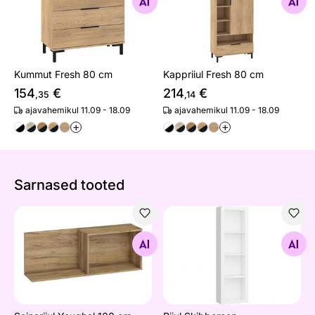
Otsi sarnaseid
Otsi sarnaseid
Kummut Fresh 80 cm
Kappriiul Fresh 80 cm
154
€
214
€
,35
,14
ajavahemikul 11.09 - 18.09
ajavahemikul 11.09 - 18.09
+
+
Sarnased tooted
Seinariiul Youghal 100 cm
Riiul Skibbereen
Otsi sarnaseid
Otsi sarnaseid