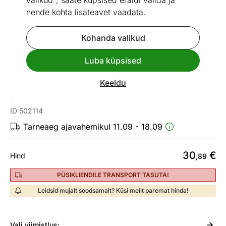
valikud", saate küpsised eraldi valida ja
nende kohta lisateavet vaadata.
Kohanda valikud
Go to slide 1
Go to slide 2
Go to slide 3
Go to slide 4
Go to slide 5
Go to slide 6
Go to slide 7
Go to slide 8
Go to slide 9
Go to slide 10
Go to slide 11
Go to slide 
Luba küpsised
Mõõtmed
Vaata sarnaseid
Keeldu
Riiul Fresh 100 cm
ID 502114
Tarneaeg ajavahemikul 11.09 - 18.09
30
€
Hind
,89
PÜSIKLIENDILE TRANSPORT TASUTA!
Leidsid mujalt soodsamalt? Küsi meilt paremat hinda!
Vali
viimistlus: