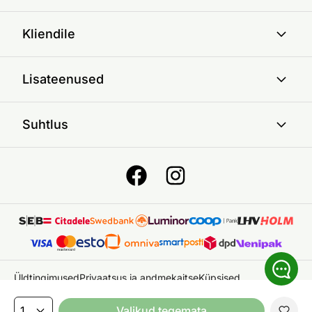
Kliendile
Lisateenused
Suhtlus
Üldtingimused
Privaatsus ja andmekaitse
Küpsised
© 2026 ON24 AS
|
Kõik õigused kaitstud
Valikud tegemata