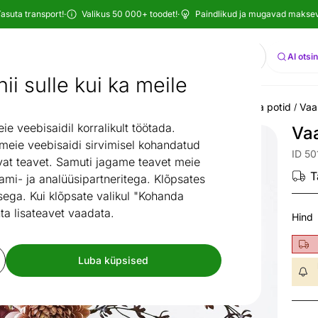
asuta transport!
·
Valikus 50 000+ toodet!
·
Paindlikud ja mugavad maksevi
Otsi
AI otsi
ii sulle kui ka meile
 ja sisustuskaubad
Sisustuselemendid
Lilled
Vaasid ja potid
Vaa
/
/
/
/
 veebisaidil korralikult töötada.
Va
 meie veebisaidi sirvimisel kohandatud
ID 50
at teavet. Samuti jagame teavet meie
T
ami- ja analüüsipartneritega. Klõpsates
ega. Kui klõpsate valikul "Kohanda
ta lisateavet vaadata.
Hind
Luba küpsised