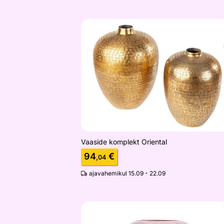
Vaaside komplekt Oriental
Otsi sarnaseid
Vaaside komplekt Oriental
94
€
,04
ajavahemikul 15.09 - 22.09
Teeküünlahoidja Fungo 12