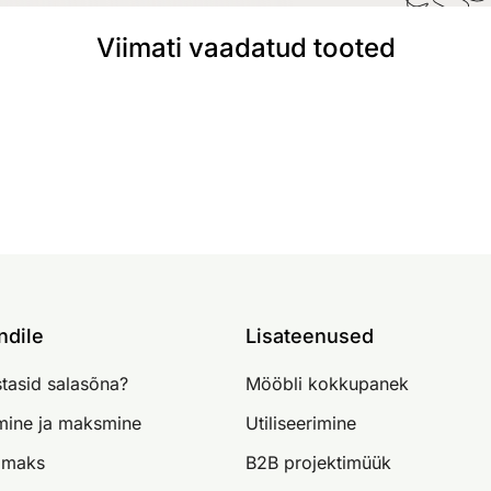
Viimati vaadatud tooted
ndile
Lisateenused
tasid salasõna?
Mööbli kokkupanek
imine ja maksmine
Utiliseerimine
lmaks
B2B projektimüük