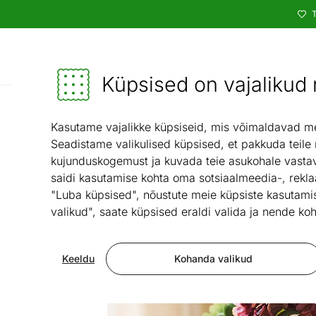
T
Kataloog
Mööbel ja sisustus - ON24
Küpsised on vajalikud n
Valgustid
Kasutame vajalikke küpsiseid, mis võimaldavad meie
Seadistame valikulised küpsised, et pakkuda teile
kujunduskogemust ja kuvada teie asukohale vastav
saidi kasutamise kohta oma sotsiaalmeedia-, rekla
"Luba küpsised", nõustute meie küpsiste kasutamis
valikud", saate küpsised eraldi valida ja nende koh
Keeldu
Kohanda valikud