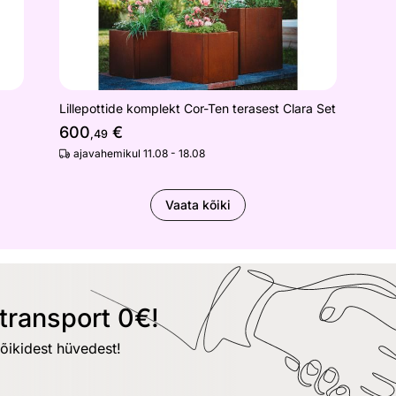
Lillepottide komplekt Cor-Ten terasest Clara Set
600
€
,49
ajavahemikul 11.08 - 18.08
Vaata kõiki
transport 0€!
kõikidest hüvedest!