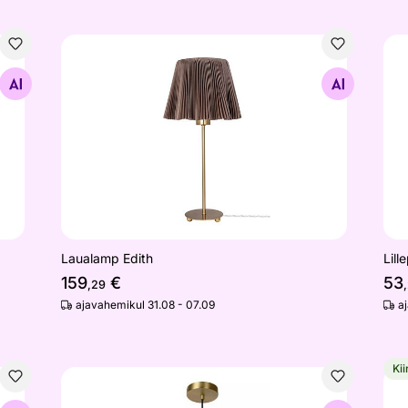
Laualamp Edith
Lil
Otsi sarnaseid
Laualamp Edith
Lill
159
€
53
,29
ajavahemikul 31.08 - 07.09
a
Kii
Rippvalgusti Maloto
Lil