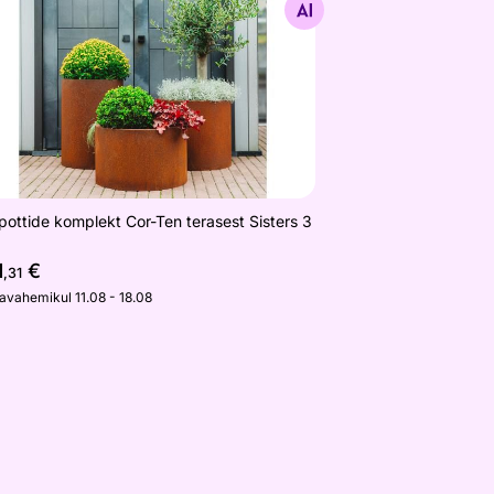
Otsi sarnaseid
epottide komplekt Cor-Ten terasest Sisters 3
1
€
,31
javahemikul 11.08 - 18.08