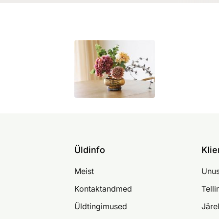
Üldinfo
Klie
Meist
Unus
Kontaktandmed
Tell
Üldtingimused
Järe