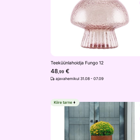
Otsi sarnaseid
Teeküünlahoidja Fungo 12
48
€
,99
ajavahemikul 31.08 - 07.09
Kiire tarne
Lillepott Cor-Ten terasest Meri
Otsi sarnaseid