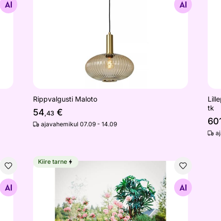
Otsi sarnaseid
Rippvalgusti Maloto
Lill
tk
54
€
,43
60
ajavahemikul 07.09 - 14.09
a
Kiire tarne
Lillepottide komplekt Cor-Ten terasest Clara Set
Otsi sarnaseid