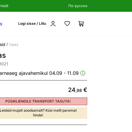
isid!
По-русски
ng
Logi sisse / Liitu
sid
Vaas
/
as
1021
arneaeg ajavahemikul 04.09 - 11.09
24
€
,98
PÜSIKLIENDILE TRANSPORT TASUTA!
Leidsid mujalt soodsamalt? Küsi meilt paremat
hinda!