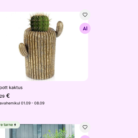
lepott kaktus
Otsi sarnaseid
epott kaktus
€
,29
javahemikul 01.09 - 08.09
re tarne
lepottide komplekt Cor-Ten terasest Sisters 3 tk