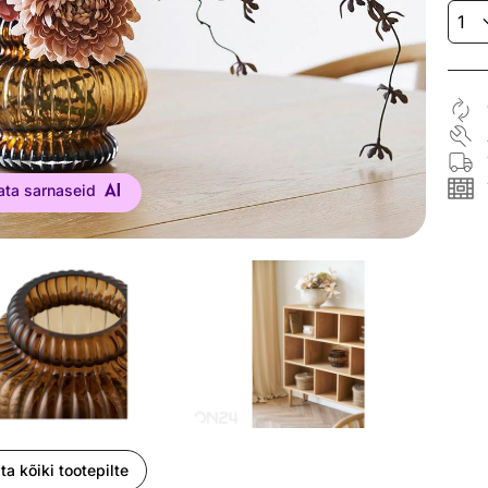
ata sarnaseid
ta kõiki tootepilte