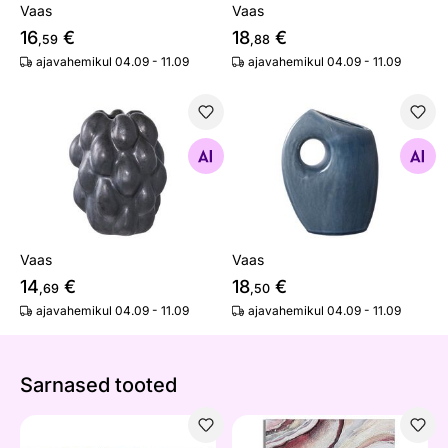
Vaas
Vaas
16
€
18
€
,59
,88
ajavahemikul 04.09 - 11.09
ajavahemikul 04.09 - 11.09
Vaas
Vaas
Otsi sarnaseid
Otsi sarnaseid
Vaas
Vaas
14
€
18
€
,69
,50
ajavahemikul 04.09 - 11.09
ajavahemikul 04.09 - 11.09
Sarnased tooted
Maal Circly 150x60 cm
Maal Redy 80x80 cm