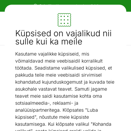
Paindlikud ja mugavad makseviisid!
Mööbel ja sisustus - ON24
Küpsised on vajalikud nii
Otsi...
AI otsing
sulle kui ka meile
Kasutame vajalikke küpsiseid, mis
Vaasid
Vaas
/
võimaldavad meie veebisaidil korralikult
töötada. Seadistame valikulised küpsised, et
pakkuda teile meie veebisaidi sirvimisel
kohandatud kujunduskogemust ja kuvada teie
asukohale vastavat teavet. Samuti jagame
teavet meie saidi kasutamise kohta oma
sotsiaalmeedia-, reklaami- ja
analüüsipartneritega. Klõpsates "Luba
küpsised", nõustute meie küpsiste
kasutamisega. Kui klõpsate valikul "Kohanda