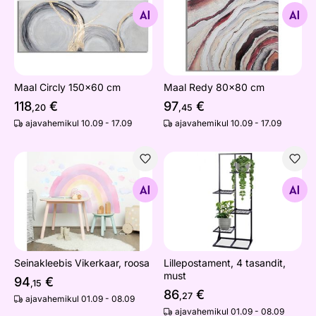
Otsi sarnaseid
Otsi sarnaseid
Maal Circly 150x60 cm
Maal Redy 80x80 cm
118
€
97
€
,20
,45
ajavahemikul 10.09 - 17.09
ajavahemikul 10.09 - 17.09
Seinakleebis Vikerkaar, roosa
Lillepostament, 4 tasandit, m
Otsi sarnaseid
Otsi sarnaseid
Seinakleebis Vikerkaar, roosa
Lillepostament, 4 tasandit,
must
94
€
,15
86
€
,27
ajavahemikul 01.09 - 08.09
ajavahemikul 01.09 - 08.09