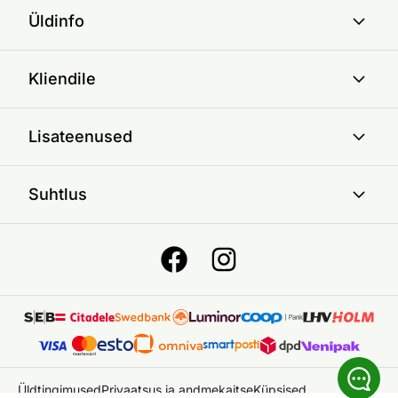
Üldinfo
Kliendile
Lisateenused
Suhtlus
Üldtingimused
Privaatsus ja andmekaitse
Küpsised