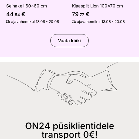
Seinakell 60x60 cm
Klaaspilt Lion 100x70 cm
44
€
79
€
,54
,77
ajavahemikul 13.08 - 20.08
ajavahemikul 13.08 - 20.08
Vaata kõiki
ON24 püsiklientidele
transport 0€!