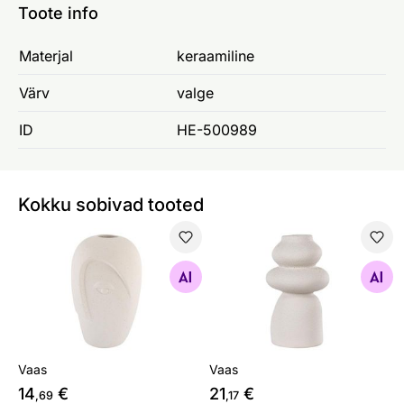
Toote info
Materjal
keraamiline
Värv
valge
ID
HE-500989
Kokku sobivad tooted
Vaas
Vaas
Otsi sarnaseid
Otsi sarnaseid
Vaas
Vaas
14
€
21
€
,69
,17