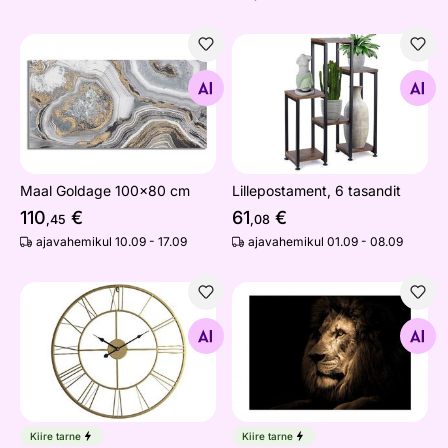
Maal Goldage 100x80 cm
Lillepostament, 6 tasandit
Otsi sarnaseid
Otsi sarnaseid
Maal Goldage 100x80 cm
Lillepostament, 6 tasandit
110
€
61
€
,45
,08
ajavahemikul 10.09 - 17.09
ajavahemikul 01.09 - 08.09
Seinakell 60x60 cm
Klaaspilt Lion 100x70 cm
Otsi sarnaseid
Otsi sarnaseid
Kiire tarne
Kiire tarne