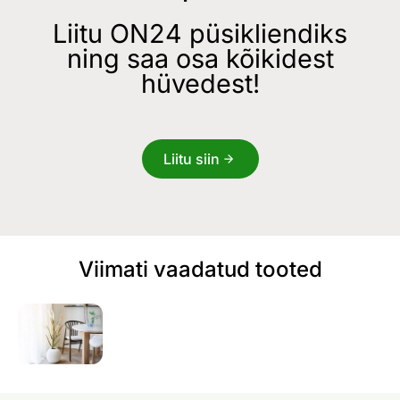
Liitu ON24 püsikliendiks
ning saa osa kõikidest
hüvedest!
Liitu siin
Viimati vaadatud tooted