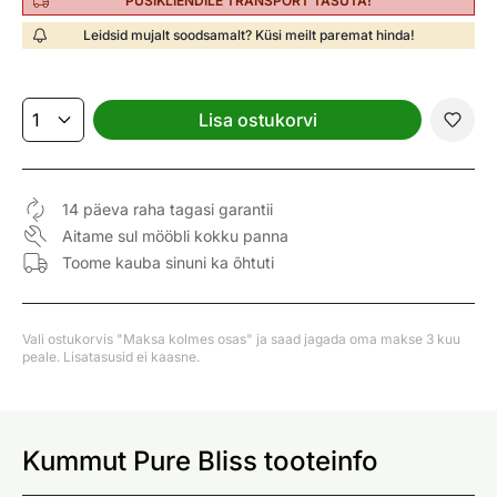
PÜSIKLIENDILE TRANSPORT TASUTA!
Leidsid mujalt soodsamalt? Küsi meilt paremat hinda!
Lisa ostukorvi
14 päeva raha tagasi garantii
Aitame sul mööbli kokku panna
Toome kauba sinuni ka õhtuti
Vali ostukorvis "Maksa kolmes osas" ja saad jagada oma makse 3 kuu
peale. Lisatasusid ei kaasne.
Kummut Pure Bliss tooteinfo