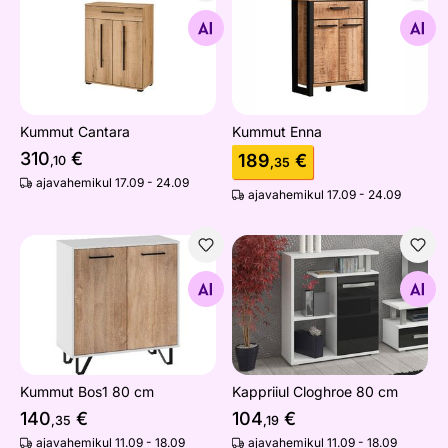
Kummut Cantara
Kummut Enna
Otsi sarnaseid
Otsi sarnaseid
Kummut Cantara
Kummut Enna
310
€
189
€
,10
,35
ajavahemikul 17.09 - 24.09
ajavahemikul 17.09 - 24.09
Kummut Bos1 80 cm
Kappriiul Cloghroe 80 cm
Otsi sarnaseid
Otsi sarnaseid
Kummut Bos1 80 cm
Kappriiul Cloghroe 80 cm
140
€
104
€
,35
,19
ajavahemikul 11.09 - 18.09
ajavahemikul 11.09 - 18.09