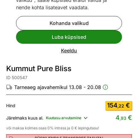
valikud", saate küpsised eraldi valida ja
nende kohta lisateavet vaadata.
Kohanda valikud
Go to slide 1
Go to slide 2
Go to slide 3
Go to slide 4
Go to slide 5
Go to slide 6
Go to slide 7
Luba küpsised
Mõõtmed
Vaata sarnaseid
Keeldu
Kiire tarne
Kummut Pure Bliss
ID 500547
Tarneaeg ajavahemikul 13.08 - 20.08
154
€
Hind
,22
4
€
Järelmaks kuus al.
Kuutasu arvutamine
,93
või maksa kolmes osas 0% intress ja 0 € lepingutasu!