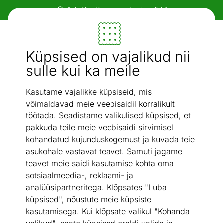
Paindlikud ja mugavad makseviisid!
Mööbel ja sisustus - ON24
Küpsised on vajalikud nii
Otsi...
AI otsing
sulle kui ka meile
Kasutame vajalikke küpsiseid, mis
Kummutid
Kummut Pure Bliss
/
võimaldavad meie veebisaidil korralikult
töötada. Seadistame valikulised küpsised, et
pakkuda teile meie veebisaidi sirvimisel
kohandatud kujunduskogemust ja kuvada teie
asukohale vastavat teavet. Samuti jagame
teavet meie saidi kasutamise kohta oma
sotsiaalmeedia-, reklaami- ja
analüüsipartneritega. Klõpsates "Luba
küpsised", nõustute meie küpsiste
kasutamisega. Kui klõpsate valikul "Kohanda