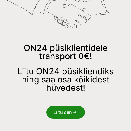
ON24 püsiklientidele
transport 0€!
Liitu ON24 püsikliendiks
ning saa osa kõikidest
hüvedest!
Liitu siin