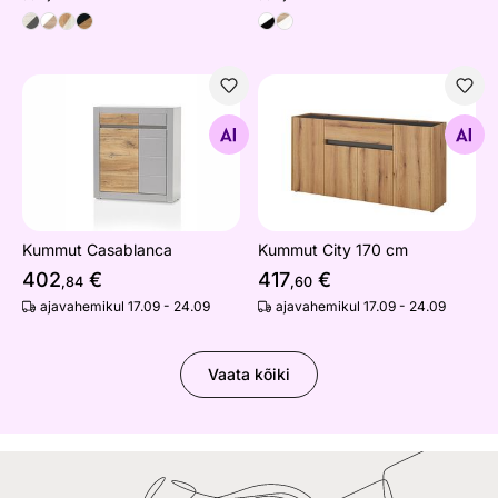
Kummut Casablanca
Kummut City 170 cm
Otsi sarnaseid
Otsi sarnaseid
Kummut Casablanca
Kummut City 170 cm
402
€
417
€
,84
,60
ajavahemikul 17.09 - 24.09
ajavahemikul 17.09 - 24.09
Vaata kõiki