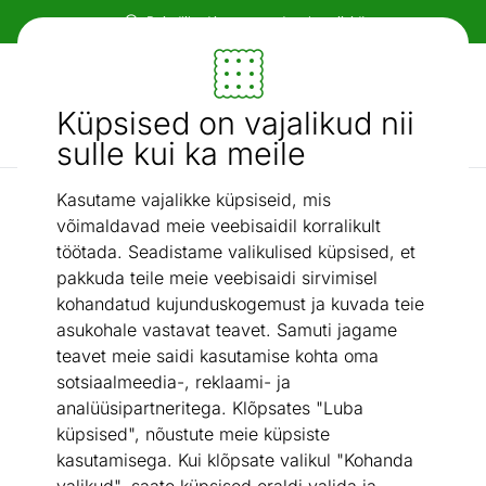
Paindlikud ja mugavad makseviisid!
Mööbel ja sisustus - ON24
Küpsised on vajalikud nii
Otsi...
AI otsing
sulle kui ka meile
Kasutame vajalikke küpsiseid, mis
Voodiraamid
Voodi Chilly Home 140x200 cm
/
võimaldavad meie veebisaidil korralikult
töötada. Seadistame valikulised küpsised, et
pakkuda teile meie veebisaidi sirvimisel
kohandatud kujunduskogemust ja kuvada teie
asukohale vastavat teavet. Samuti jagame
teavet meie saidi kasutamise kohta oma
sotsiaalmeedia-, reklaami- ja
analüüsipartneritega. Klõpsates "Luba
küpsised", nõustute meie küpsiste
kasutamisega. Kui klõpsate valikul "Kohanda