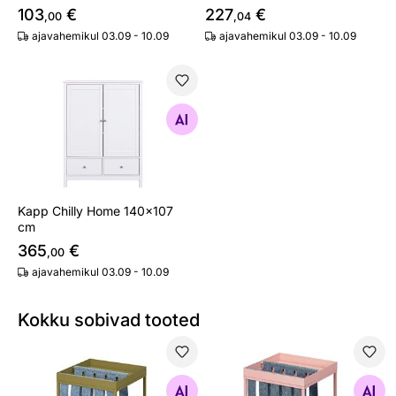
103
€
227
€
,00
,04
ajavahemikul 03.09 - 10.09
ajavahemikul 03.09 - 10.09
Kapp Chilly Home 140x107 cm
Otsi sarnaseid
Kapp Chilly Home 140x107
cm
365
€
,00
ajavahemikul 03.09 - 10.09
Kokku sobivad tooted
Ajalehehoidja Club NY
Ajalehehoidja Club NY
Otsi sarnaseid
Otsi sarnaseid