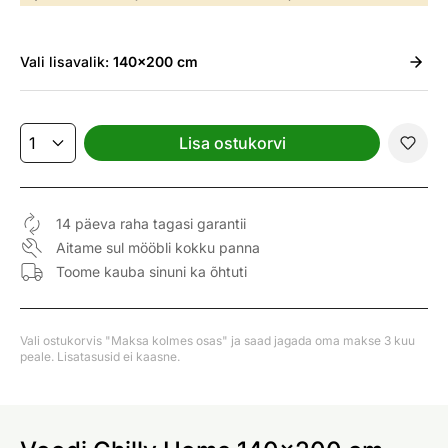
Vali
lisavalik:
140x200 cm
Lisa ostukorvi
14 päeva raha tagasi garantii
Aitame sul mööbli kokku panna
Toome kauba sinuni ka õhtuti
Vali ostukorvis "Maksa kolmes osas" ja saad jagada oma makse 3 kuu
peale. Lisatasusid ei kaasne.