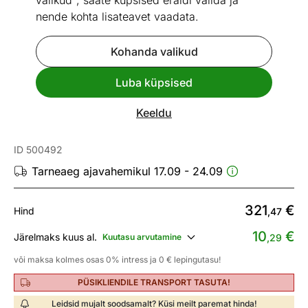
valikud", saate küpsised eraldi valida ja
nende kohta lisateavet vaadata.
Kohanda valikud
Go to slide 1
Go to slide 2
Go to slide 3
Go to slide 4
Go to slide 5
Go to slide 6
Go to slide 7
Go to slide 8
Go to slide 9
Go to slide 10
Go to slide 11
Luba küpsised
Vaata sarnaseid
Keeldu
Voodi Chilly Home 140x200 cm
ID 500492
Tarneaeg ajavahemikul 17.09 - 24.09
321
€
Hind
,47
10
€
Järelmaks kuus al.
Kuutasu arvutamine
,29
või maksa kolmes osas 0% intress ja 0 € lepingutasu!
PÜSIKLIENDILE TRANSPORT TASUTA!
Leidsid mujalt soodsamalt? Küsi meilt paremat hinda!