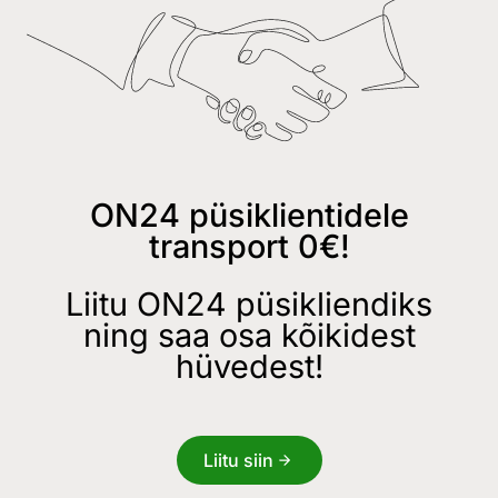
ON24 püsiklientidele
transport 0€!
Liitu ON24 püsikliendiks
ning saa osa kõikidest
hüvedest!
Liitu siin