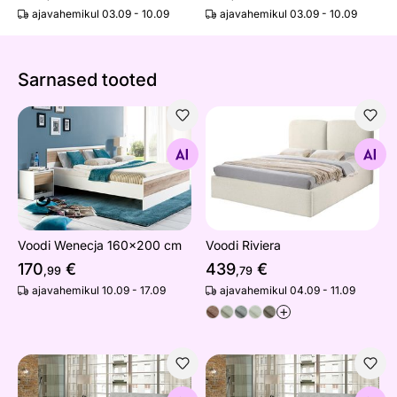
ajavahemikul 03.09 - 10.09
ajavahemikul 03.09 - 10.09
Sarnased tooted
Voodi Wenecja 160x200 cm
Voodi Riviera
Otsi sarnaseid
Otsi sarnaseid
Voodi Wenecja 160x200 cm
Voodi Riviera
170
€
439
€
,99
,79
ajavahemikul 10.09 - 17.09
ajavahemikul 04.09 - 11.09
+
Voodi
Pesukastiga voodi