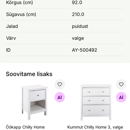
Kõrgus (cm)
92.0
Sügavus (cm)
210.0
Jalad
puidust
Värv
valge
ID
AY-500492
Soovitame lisaks
Öökapp Chilly Home
Kummut Chilly Home 3, valg
Otsi sarnaseid
Otsi sarnaseid
Öökapp Chilly Home
Kummut Chilly Home 3, valge