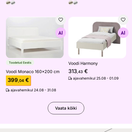
Voodi Monaco 160x200 cm
Voodi Harmony
Otsi sarnaseid
Otsi sarnaseid
Toodetud Eestis
Voodi Harmony
313
€
Voodi Monaco 160x200 cm
,43
ajavahemikul 25.08 - 01.09
399
€
,04
ajavahemikul 24.08 - 31.08
Vaata kõiki