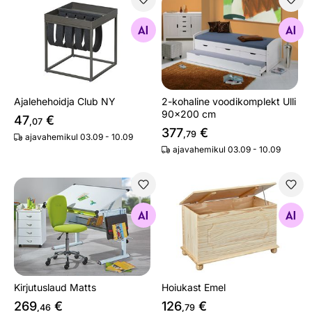
Ajalehehoidja Club NY
2-kohaline voodikomplekt U
Otsi sarnaseid
Otsi sarnaseid
Ajalehehoidja Club NY
2-kohaline voodikomplekt Ulli
90x200 cm
47
€
,07
377
€
,79
ajavahemikul 03.09 - 10.09
ajavahemikul 03.09 - 10.09
Kirjutuslaud Matts
Hoiukast Emel
Otsi sarnaseid
Otsi sarnaseid
Kirjutuslaud Matts
Hoiukast Emel
269
€
126
€
,46
,79